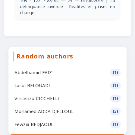
103 - 122
• 83-84 — 23 — 01/06/2019
| La
délinquance juvénile : Réalités et prises en
charge
Random authors
Abdelhamid FAIZ
(1)
Larbi BELOUADI
(1)
Vincenzo CICCHELLI
(1)
Mohamed ADDA DJELLOUL
(3)
Fewzia BEDJAOUI
(1)