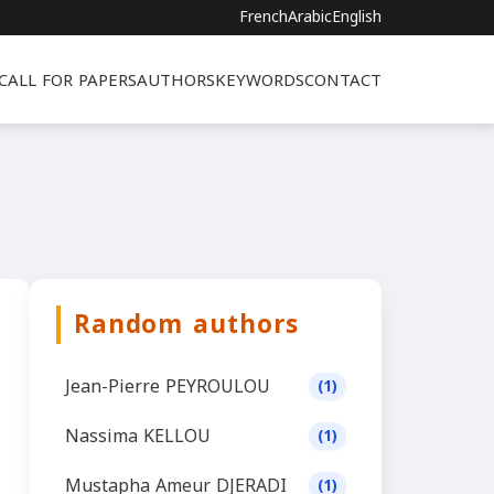
French
Arabic
English
CALL FOR PAPERS
AUTHORS
KEYWORDS
CONTACT
Random authors
Jean-Pierre PEYROULOU
(1)
Nassima KELLOU
(1)
Mustapha Ameur DJERADI
(1)