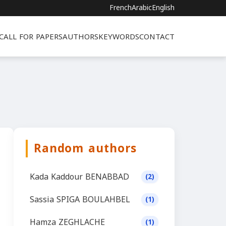
French
Arabic
English
CALL FOR PAPERS
AUTHORS
KEYWORDS
CONTACT
Random authors
Kada Kaddour BENABBAD
(2)
Sassia SPIGA BOULAHBEL
(1)
Hamza ZEGHLACHE
(1)