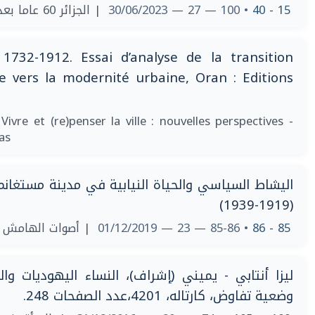
| الجزائر 60 عاما بعد الاستقلال. رؤى متقاطعة
• 100 — 27 — 30/06/2023
15 - 40
732-1912. Essai d’analyse de la transition
ne vers la modernité urbaine, Oran : Editions
 Vivre et (re)penser la ville : nouvelles perspectives -
as
اليشاط السياسي والحياة النيابية في مدينة مستغانم 
(1919-1939)
| ‎أصوات الهامش : الغرافيتيا في شمال إفريقيا
• 85-86 — 23 — 01/12/2019
85 - 86
ليزا أنتابي - يميني (إشراف)، النساء اليهوديات وال
وضعية تفاوض، كارتاله، 4201،عدد الصفحات 248.