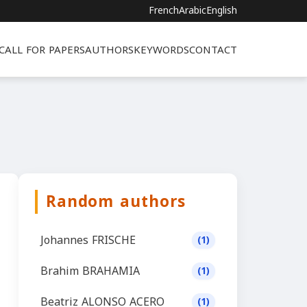
French
Arabic
English
CALL FOR PAPERS
AUTHORS
KEYWORDS
CONTACT
Random authors
Johannes FRISCHE
(1)
Brahim BRAHAMIA
(1)
Beatriz ALONSO ACERO
(1)