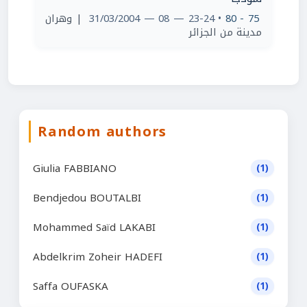
| وهران
• 23-24 — 08 — 31/03/2004
75 - 80
مدينة من الجزائر
Random authors
Giulia FABBIANO
(1)
Bendjedou BOUTALBI
(1)
Mohammed Saïd LAKABI
(1)
Abdelkrim Zoheir HADEFI
(1)
Saffa OUFASKA
(1)