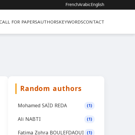
French
Arabic
English
CALL FOR PAPERS
AUTHORS
KEYWORDS
CONTACT
Random authors
Mohamed SAÏD REDA
(1)
Ali NABTI
(1)
Fatima Zohra BOULEFDAOUI
(1)