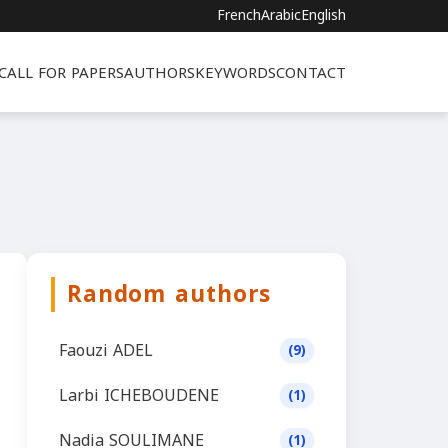
French
Arabic
English
CALL FOR PAPERS
AUTHORS
KEYWORDS
CONTACT
Random authors
Faouzi ADEL
(9)
Larbi ICHEBOUDENE
(1)
Nadia SOULIMANE
(1)