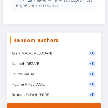
111 - 126
• 69-70 — 19 — 31/12/2015
| Les
migrations – vues du Sud
Random authors
Assia MALKI ALLOUANI
(1)
Naimeh REZAIE
(1)
Salima SIADA
(1)
Hocine KHELFAOUI
(1)
Bruno LECOQUIERRE
(1)