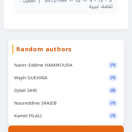
| المغرب :
• 9 — 03 — 30/12/1999
5 - 13
ثقافة، غيرية
Random authors
Nacer-Eddine HAMMOUDA
(1)
Wajih GUEHRIA
(1)
Djilali SARI
(2)
Noureddine SRAIEB
(1)
Kamel FILALI
(1)