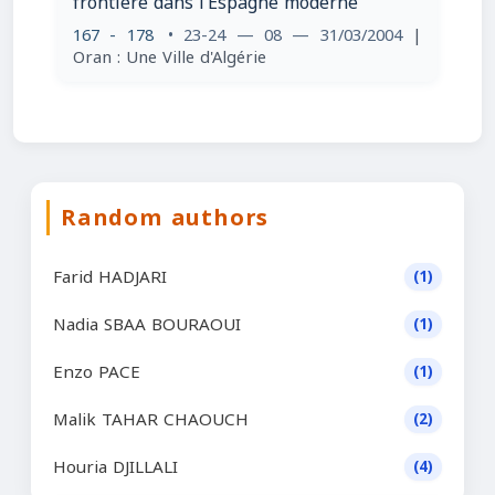
frontière dans l’Espagne moderne
167 - 178
• 23-24 — 08 — 31/03/2004
|
Oran : Une Ville d'Algérie
Random authors
Farid HADJARI
(1)
Nadia SBAA BOURAOUI
(1)
Enzo PACE
(1)
Malik TAHAR CHAOUCH
(2)
Houria DJILLALI
(4)