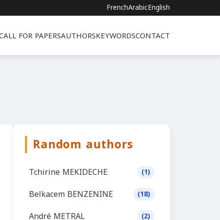
French
Arabic
English
CALL FOR PAPERS
AUTHORS
KEYWORDS
CONTACT
Random authors
Tchirine MEKIDECHE
(1)
Belkacem BENZENINE
(18)
André METRAL
(2)