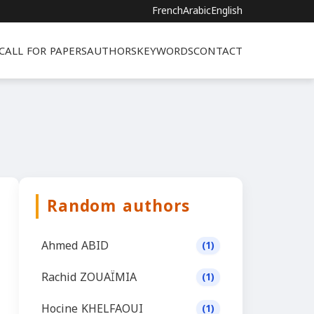
French
Arabic
English
CALL FOR PAPERS
AUTHORS
KEYWORDS
CONTACT
Random authors
Ahmed ABID
(1)
Rachid ZOUAÏMIA
(1)
Hocine KHELFAOUI
(1)