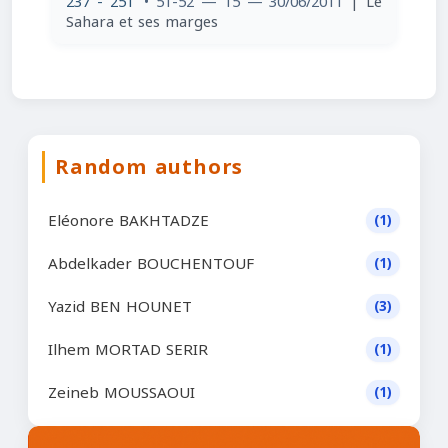
237 - 251
• 51-52 — 15 — 30/06/2011
| Le
Sahara et ses marges
Random authors
Eléonore BAKHTADZE
(1)
Abdelkader BOUCHENTOUF
(1)
Yazid BEN HOUNET
(3)
Ilhem MORTAD SERIR
(1)
Zeineb MOUSSAOUI
(1)