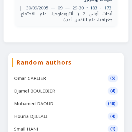
|
• 29-30 — 09 — 30/09/2005
173 - 183
أبحاث أولى 2 ( أنثروبولوجيا، علم الاجتماع،
جغرافيا، علم النفس، أدب)
Random authors
Omar CARLIER
(5)
Djamel BOULEBIER
(4)
Mohamed DAOUD
(48)
Houria DJILLALI
(4)
Smail HANI
(1)