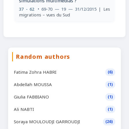
simulations multimédias ?
37 - 62
• 69-70 — 19 — 31/12/2015
| Les
migrations – vues du Sud
Random authors
Fatima Zohra HABRI
(6)
Abdellah MOUSSA
(1)
Giulia FABBIANO
(1)
Ali NABTI
(1)
Soraya MOULOUDJI GARROUDJI
(26)