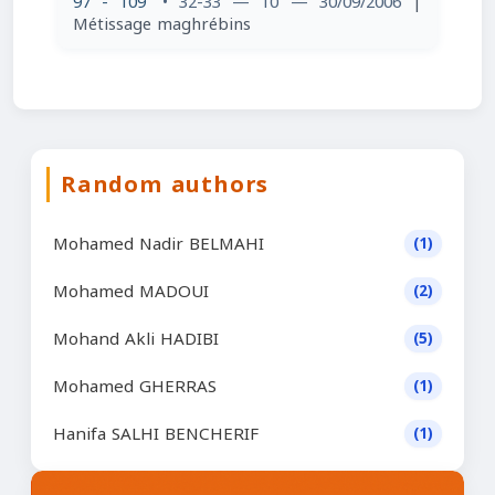
97 - 109
• 32-33 — 10 — 30/09/2006
|
Métissage maghrébins
Random authors
Mohamed Nadir BELMAHI
(1)
Mohamed MADOUI
(2)
Mohand Akli HADIBI
(5)
Mohamed GHERRAS
(1)
Hanifa SALHI BENCHERIF
(1)