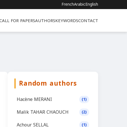
French
Arabic
English
CALL FOR PAPERS
AUTHORS
KEYWORDS
CONTACT
Random authors
Hacène MERANI
(1)
Malik TAHAR CHAOUCH
(2)
Achour SELLAL
(1)