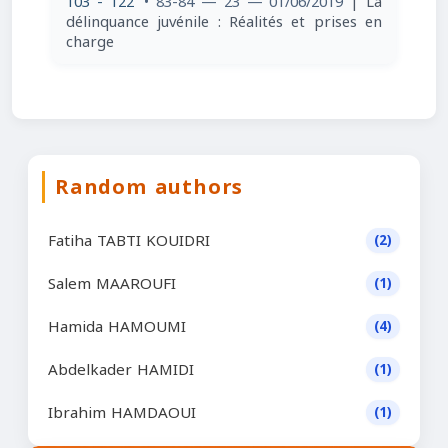
103 - 122
• 83-84 — 23 — 01/06/2019
| La
délinquance juvénile : Réalités et prises en
charge
Random authors
Fatiha TABTI KOUIDRI
(2)
Salem MAAROUFI
(1)
Hamida HAMOUMI
(4)
Abdelkader HAMIDI
(1)
Ibrahim HAMDAOUI
(1)