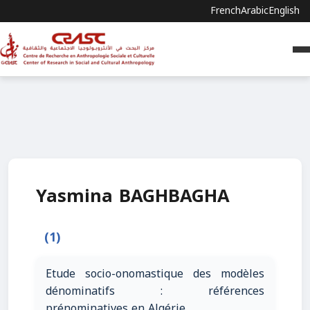
French
Arabic
English
Yasmina BAGHBAGHA
(1)
Etude socio-onomastique des modèles
dénominatifs : références
prénominatives en Algérie