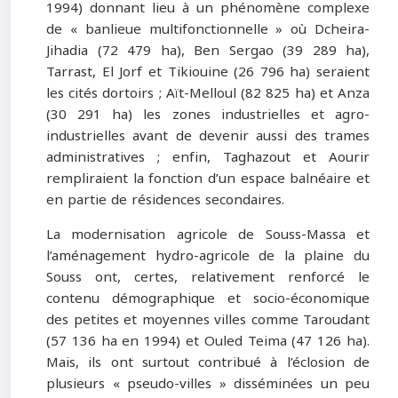
1994) donnant lieu à un phénomène complexe
de « banlieue multifonctionnelle » où Dcheira-
Jihadia (72 479 ha), Ben Sergao (39 289 ha),
Tarrast, El Jorf et Tikiouine (26 796 ha) seraient
les cités dortoirs ; Aït-Melloul (82 825 ha) et Anza
(30 291 ha) les zones industrielles et agro-
industrielles avant de devenir aussi des trames
administratives ; enfin, Taghazout et Aourir
rempliraient la fonction d’un espace balnéaire et
en partie de résidences secondaires.
La modernisation agricole de Souss-Massa et
l’aménagement hydro-agricole de la plaine du
Souss ont, certes, relativement renforcé le
contenu démographique et socio-économique
des petites et moyennes villes comme Taroudant
(57 136 ha en 1994) et Ouled Teima (47 126 ha).
Mais, ils ont surtout contribué à l’éclosion de
plusieurs « pseudo-villes » disséminées un peu