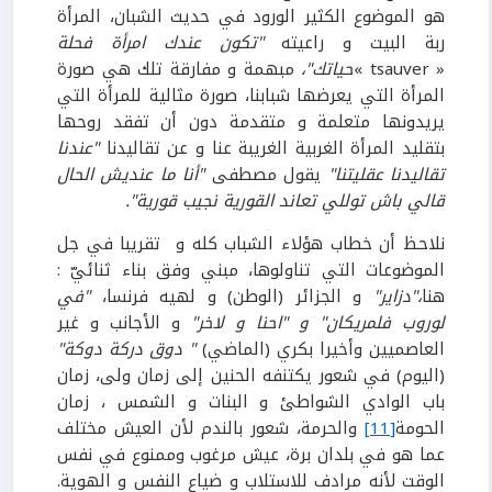
هو الموضوع الكثير الورود في حديث الشبان، المرأة
ربة البيت و راعيته
"تكون عندك امرأة فحلة
« tsauver »
حياتك"،
مبهمة و مفارقة تلك هي صورة
المرأة التي يعرضها شبابنا، صورة مثالية للمرأة التي
يريدونها متعلمة و متقدمة دون أن تفقد روحها
بتقليد المرأة الغربية الغريبة عنا و عن تقاليدنا
"عندنا
تقاليدنا عقليتنا"
يقول مصطفى
"أنا ما عنديش الحال
قالي باش توللي تعاند القورية نجيب قورية".
نلاحظ أن خطاب هؤلاء الشباب كله و تقريبا في جل
الموضوعات التي تناولوها، مبني وفق بناء ثنائيّ :
هنا
،"دزاير"
و الجزائر (الوطن) و لهيه فرنسا،
"في
لوروب فلمريكان"
و "احنا و لاخر"
و الأجانب و غير
العاصميين وأخيرا بكري (الماضي)
" دوق دركة دوكة"
(اليوم) في شعور يكتنفه الحنين إلى زمان ولى، زمان
باب الوادي الشواطئ و البنات و الشمس ، زمان
الحومة
[11]
والحرمة، شعور بالندم لأن العيش مختلف
عما هو في بلدان برة، عيش مرغوب وممنوع في نفس
الوقت لأنه مرادف للاستلاب و ضياع النفس و الهوية.