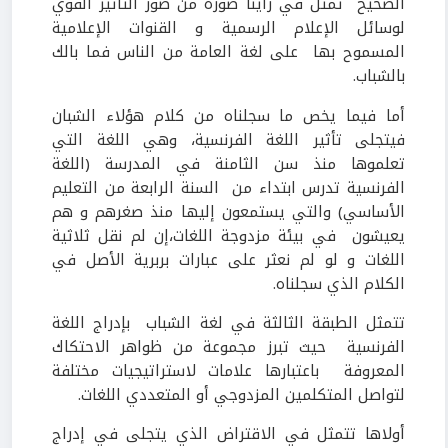
الصحيح تمثل في رأينا صورة من صور التأثير القوي
لوسائل الإعلام الرسمية و القنوات الإعلامية
المسموح بها على لغة العامة من الناس فما بالك
بالشباب.
أما فيما يخص ما سجلناه من كلام هؤلاء الشبان
فيتجلى تأثير اللغة الفرنسية، وهي اللغة التي
تعلموها منذ سن الثامنة في المدرسة (اللغة
الفرنسية تدرس ابتداء من السنة الرابعة من التعليم
الأساسي) والتي يستمعون إليها منذ صغرهم و هم
يعيشون في بيئة مزدوجة اللغات،إن لم نقل ثلاثية
اللغات و لو لم نعثر على عبارات بربرية الأصل في
الكلام الذي سجلناه.
تتمثل الطبقة الثالثة في لغة الشباب بإدراج اللغة
الفرنسية حيث تبرز مجموعة من ظواهر الاحتكاك
المعروفة باعتبارها علامات لاستراتيجيات مختلفة
لتواصل المتكلمين المزدوجي أو المتعددي اللغات.
أولاها تتمثل في الاقتراض الذي يتجلى في إدراج