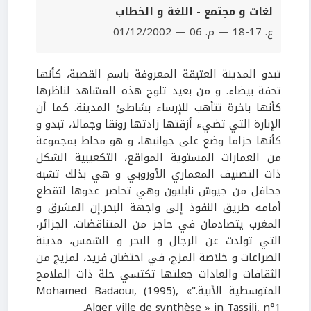
لغات و مجتمع - اللغة و الخطاب
ع. 17-18 — م. 06 — 01/12/2002
تبدو المدينة العتيقة المعروفة باسم القصبة، كأنها
تحفة بيضاء. و من بعيد تلوح هذه المشاهد لناظرها
كأنها باخرة تتأهب للإرساء بشاطئ المدينة. كما أن
الإنارة التي تضيء أزقتها زادتها رونقا وجمالا، تبدو و
كأنها حزاما وضع على جوانبها، و هو محاط بمجموعة
من العمارات المستوية المواقع، التكعيبية الشكل
ذات التصنيف المعماري الأوروبي و هي بذلك تشبه
جحافل من جيوش نابليون وهي تحاصر عدوها لتقطع
أمامه طريق النفوذ إلى واجهة البحر.إن المشرق و
المغرب يتصادمان في حاجز من المتناقضات. الجزائر،
التي تولدت عن الرجال و البحر و الشمس، مدينة
الصراعات و خلاصة المزج، في احتضان فريد، لمزيج من
الثقافات والعادات جعلتها تكتسي حلة ذات الملامح
المتوسطية الأبية."Mohamed Badaoui, (1995), «
Alger ville de synthèse » in Tassili, n°1.