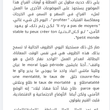
يلي ذلك حديث مطول عن العطلة و أوقات الفراغ. هذا
الموضوع يستحوذ على الموضوعات الأخرى. ما العمل
لملء الفراغ، في السهر و السمر، في الخرجات
ومعاكسة الفتيات
، "
profiter
"،
اليوم كل شيء غالي،
"
il n’y a pas de moyens
"
لـكـن رغـم ذلـك، لو يـعـود
الأمـن،
" لــو كــان الــدنــيـا
stable tu peux créer ton
.
"
petit monde!
صار كل ذلك مستحيلا اليوم، الظروف الحالية لا تسمح
بذلك. هذه الظروف هي في نفس الوقت المعاناة،
البطالة، انعدام العمل "الواحد نهار كامل و هو
واقف"…أحنا عايشين période شويا le moral عيان
وللينا ماشي اعباد واحد ما يبوجي ما يدير والو le
couvre-feu خلق une mentalité, le taux de
natalitéطلع و le taux de mortalité طلع وعلاش
parce que طاح شانا أحنا فهاذ لبلاد" إنه الوضع
الأمني، ولكن أيضا الأوضاع الاجتماعية و الاقتصادية،
قلبت القيم يقولون.
إنه زمن المال، المال السلطة "المادة"(المادي