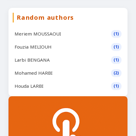
Random authors
Meriem MOUSSAOUI
(1)
Fouzia MELIOUH
(1)
Larbi BENGANA
(1)
Mohamed HARBI
(2)
Houda LARBI
(1)