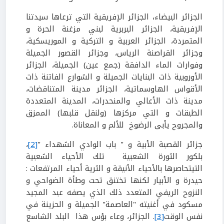
الجزائر البيضاء، الجزائر الإفريقية التي ترعاها سيدتنا
الإفريقية، الجزائر البربرية لبني مزغنة الحرة و
المتمردة، الجزائر العربية و التركية و الموريسكية،
وجزائر القراصنة الرياس، وجزائر القصور الجميلة
وفوارات الماء الدافقة (جمع عين) الجميلة، الجزائر
الأوروبية ذات البنايات الجميلة و الشوارع الفاتنة ذات
الأقواس الهاوسماتية، الجزائر مدينة المتناقضات،
مدينة ذات الأعالي والمنحدرات، المدينة المتعددة
الطبقات و التي مركزها (ولنقل قلبها) الممزق
والمجروح يأبى الرضوخ للألم و المعاناة.
جزائر القصبة الأبية و " باب الوادي الشهداء "
[2]
،
بلكور الثورة الشعبية تلك الأحياء الشعبية
التيتحاصرها بالأحياء الأنيقة و الثرية أحياء المرتفعات :
حيدرة و الأبيار لكنها تختنق تحت وطأة الضواحي و
النزوح الريفي المتعدد ذلك الذي يصفه عبد المجيد
مسكود في أغنيته "العاصمة" الجميلة و الحزينة في
نفس الوقت
[3]
. الجزائر، وعاء بؤس هذا البلد الشاسع