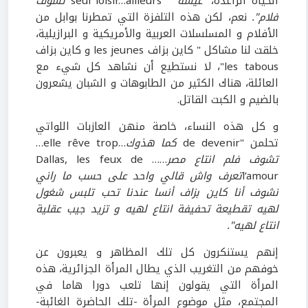
الحياة الراغدة،"
"عيشة
seul loisir…ailleurs
تشوف
فلام".
نعم، لكن هذه التلفزة التي تمطرنا بوابل من
الأفلام و المسلسلات العربية والأمريكية و البرازيلية،
خلقت لنا مشاكل " كاين بزاف les jeunes و كاين بزاف
les tabous"، لا نستطيع أن نشاهد كل شيء مع
العائلة، هناك الكثير من الطابوهات و الشبان يشعرون
بالضيم و الكبت القاتل.
و كل هذه النساء، خاصة منهن العازبات اللواتي
تحلمن "de devenir
كما هذوك
…elle rêve trop…
تشوف
فلم انتاع مصر
…… Dallas, les feux de
l’amour
تعرف واش قالي واحد على حسب ما راني
نشوف أنا كاين بزاف أنسا عندنا تحب تلبس شغول
لهيه تقطيعة تحفيفة انتاع لهيه و تزيد جيب عقلية
انتاع لهيه".
إنهم يستنكرون كل تلك المظاهر و يعبرون عن
خوفهم من التغريب الذي يطال المرأة الجزائرية، هذه
المرأة التي يقولون إنها تلعب دورا هاما في
المجتمع، مثل موضوع المرأة -تلك الحاضرة الغائبة-