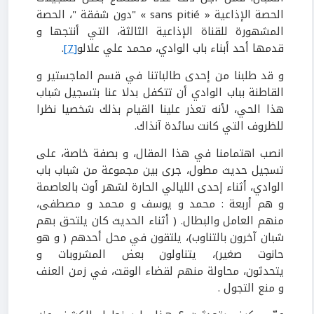
الحصة الإذاعية « sans pitié » "دون شفقة "، الحصة
المشهورة للقناة الإذاعية الثالثة، التي أنتجها و
قدمها أحد أبناء باب الوادي، محمد علي علالو
[7]
.
و قد طلبنا من إحدى طالباتنا في قسم الماجستير و
القاطنة بباب الوادي أن تتكفل بدلا عنا بتسجيل شباب
هذا الحي، لأنه تعذر علينا القيام بذلك شخصيا نظرا
للظروف التي كانت سائدة آنذاك.
انصب اهتمامنا في هذا المقال، و بصفة خاصة، على
تسجيل حديث مطول، جرى بين مجموعة من شباب باب
الوادي، أثناء إحدى الليالي الحارة لشهر أوت بالعاصمة
و هم أربعة : محمد و يوسف و محمد و مصطفى،
منهم العامل والبطال. ( أثناء الحديث كان يلتحق بهم
شبان آخرون بالتناوب)، يلتقون في محل أحدهم ( و هو
حانوت صغير)، يتناولون بعض المشروبات و
يتحدثون، محاولة منهم لقضاء الوقت، في زمن العنف
و منع التجول .