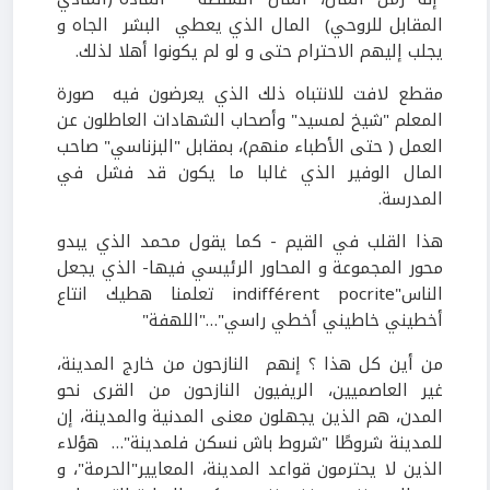
المقابل للروحي) المال الذي يعطي البشر الجاه و
يجلب إليهم الاحترام حتى و لو لم يكونوا أهلا لذلك.
مقطع لافت للانتباه ذلك الذي يعرضون فيه صورة
المعلم "شيخ لمسيد" وأصحاب الشهادات العاطلون عن
العمل ( حتى الأطباء منهم)، بمقابل "البزناسي" صاحب
المال الوفير الذي غالبا ما يكون قد فشل في
المدرسة.
هذا القلب في القيم - كما يقول محمد الذي يبدو
محور المجموعة و المحاور الرئيسي فيها- الذي يجعل
الناس"indifférent pocrite تعلمنا هطيك انتاع
أخطيني خاطيني أخطي راسي"…"اللهفة"
من أين كل هذا ؟ إنهم النازحون من خارج المدينة،
غير العاصميين، الريفيون النازحون من القرى نحو
المدن، هم الذين يجهلون معنى المدنية والمدينة، إن
للمدينة شروطًا "شروط باش نسكن فلمدينة"… هؤلاء
الذين لا يحترمون قواعد المدينة، المعايير"الحرمة"، و