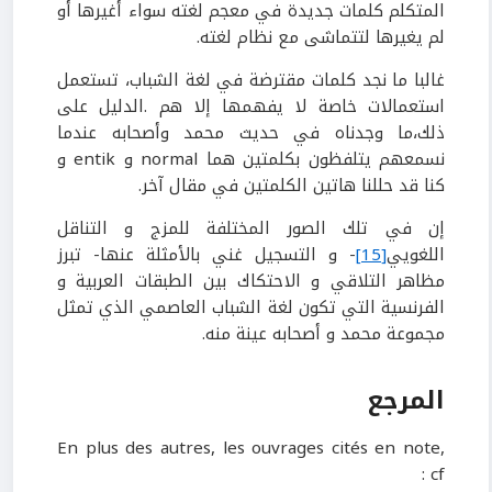
المتكلم كلمات جديدة في معجم لغته سواء أغيرها أو
لم يغيرها لتتماشى مع نظام لغته.
غالبا ما نجد كلمات مقترضة في لغة الشباب، تستعمل
استعمالات خاصة لا يفهمها إلا هم .الدليل على
ذلك،ما وجدناه في حديث محمد وأصحابه عندما
نسمعهم يتلفظون بكلمتين هما normal و entik و
كنا قد حللنا هاتين الكلمتين في مقال آخر.
إن في تلك الصور المختلفة للمزج و التناقل
اللغويي
[15]
- و التسجيل غني بالأمثلة عنها- تبرز
مظاهر التلاقي و الاحتكاك بين الطبقات العربية و
الفرنسية التي تكون لغة الشباب العاصمي الذي تمثل
مجموعة محمد و أصحابه عينة منه.
المرجع
En plus des autres, les ouvrages cités en note,
cf :