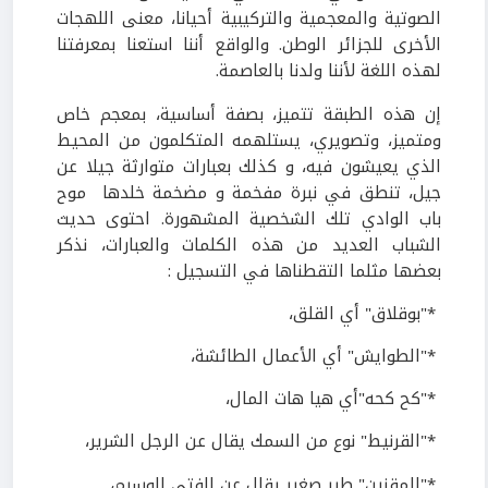
الصوتية والمعجمية والتركيبية أحيانا، معنى اللهجات
الأخرى للجزائر الوطن. والواقع أننا استعنا بمعرفتنا
لهذه اللغة لأننا ولدنا بالعاصمة.
إن هذه الطبقة تتميز، بصفة أساسية، بمعجم خاص
ومتميز، وتصويري، يستلهمه المتكلمون من المحيط
الذي يعيشون فيه، و كذلك بعبارات متوارثة جيلا عن
جيل، تنطق في نبرة مفخمة و مضخمة خلدها موح
باب الوادي تلك الشخصية المشهورة. احتوى حديث
الشباب العديد من هذه الكلمات والعبارات، نذكر
بعضها مثلما التقطناها في التسجيل :
*"بوقلاق" أي القلق،
*"الطوايش" أي الأعمال الطائشة،
*"كح كحه"أي هيا هات المال،
*"القرنيط" نوع من السمك يقال عن الرجل الشرير،
*"المقنين" طير صغير يقال عن الفتى الوسيم،