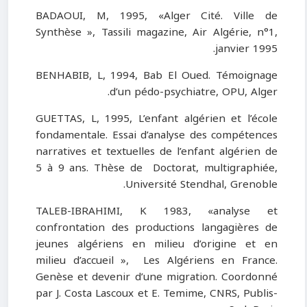
BADAOUI, M, 1995, «Alger Cité. Ville de
Synthèse », Tassili magazine, Air Algérie, n°1,
janvier 1995.
BENHABIB, L, 1994, Bab El Oued. Témoignage
d’un pédo-psychiatre, OPU, Alger.
GUETTAS, L, 1995, L’enfant algérien et l’école
fondamentale. Essai d’analyse des compétences
narratives et textuelles de l’enfant algérien de
5 à 9 ans. Thèse de Doctorat, multigraphiée,
Université Stendhal, Grenoble.
TALEB-IBRAHIMI, K 1983, «analyse et
confrontation des productions langagières de
jeunes algériens en milieu d’origine et en
milieu d’accueil », Les Algériens en France.
Genèse et devenir d’une migration. Coordonné
par J. Costa Lascoux et E. Temime, CNRS, Publis-