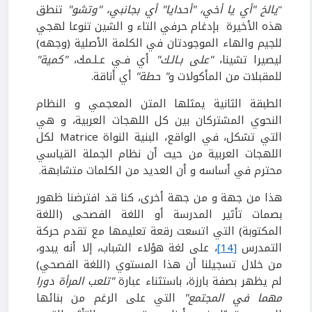
"
يالخ "أي يا أخي، "أحدايا" أي بجانبي، "وتشو"
تنطق
هذه الأخيرة بإدغام حرفي التاء و الشين تنوعا لهجي
للجيم والهاء الموجودتان في الكلمة الأصلية (وجهه)
ليصيرا تشينا،
"على بـالـك"
أي فـي عـلـمك،
"كمية"
للمقبلات من المأكولات و
" حطة"
أي أناقة.
الطبقة الثانية يمثلها المتن المعجمي و النظام
النحوي المشتركان بين كل اللهجات العربية، و هي
التي تشكل، في الواقع، البنية النواة Matrice لكل
اللهجات العربية من حيث أن نظام الجملة القياسي
محترم في أساسه و أن العديد من الكلمات متشابهة.
هذا من جهة و من جهة أخرى، كنا قد افترضنا ظهور
بصمات تأثير المدرسة أو اللغة الفصحى (اللغة
المكتوبة) التي اتسعت رقعة تعليمها مع تقدم حركة
التمدرس
[14]
، على لغة هؤلاء الشباب، إلا أنه يبدو،
من خلال تسجيلنا أن هذا المستوي (اللغة الفصحي)
لم يظهر بصفة بارزة، باستثناء عبارة
"تلعب المرأة دورا
مهما في
المجتمع"
التي على الرغم من بنائها