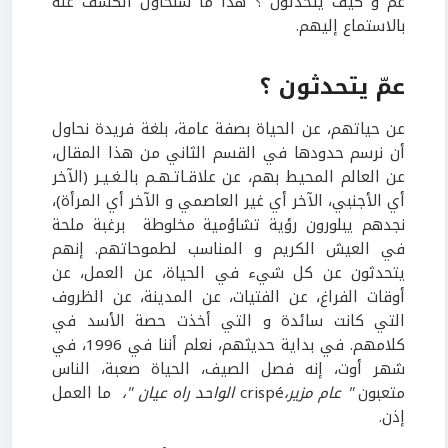
عمّ و كيف يتحدثون ؟ هذا ما سنحاول الكشف عنه
بالاستماع إليهم.
عمّ يتحدثون ؟
عن حياتهم، عن الحياة بصفة عامة، بلغة فريدة نحاول
أن نرسم حدودها في القسم الثاني من هذا المقال،
عن العالم المحيط بهم، عن علاقـاتـهـم بالـغـيـر (الآخر
أي الأجنبي، الآخر أي غير العاصمي و الآخر أي المرأة)،
نجدهم يبلورون رؤية تشاؤمية مخلوطة برغبة ملحة
في العيش الكريم و المناسب لطموحاتهم. إنهم
يتحدثون عن كل شيء في الحياة، عن العمل، عن
أوقات الفراغ، عن الفتيات، عن المدينة، عن الظروف
التي كانت سائدة و التي أخذت حصة الأسد في
كلامهم. في بداية حديثهم، نعلم أننا في 1996، في
شهر أوت، إنه فصل الصيف، الحياة صعبة، الناس
متعبون
" عام مزير،
crispé
الواحد راه عيان "،
ما العمل
إذن.