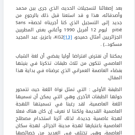
بعد إصغائنا لتسجيلات الحديث الذي جرى بين محمد
وأصدقائه، هذا و قد استعنا قبل ذلك بالرجوع من
جديد إلى التسجيل الذي كنا أجريناه لحصة« Sans
pitié ليوم 12 أفريل 1990 وأغاني بعض المطربين
الجزائريين أمثال حميدو، KG2
[13]
، باعزيز، عبد المجيد
مسكود...) .
يمكننا أن نفترض افتراضا أوليا يفضي أن لغة الشباب
العاصمي تتكون من ثلاث طبقات تذكرنا في بنيتها
بفضاء العاصمة العمراني الذي عرضناه في بداية هذا
المقال.
الطبقة الأولى : التي تمثل نواة اللغة حيث تتمحور
حولها الطبقات الأخرى وهي التي يمكن أن نسميها
اللغة العاصمية، لقد رغبنا في تسميتها اللهجة
العاصمية القديمة ولكننا لا نعرف إن كان هناك فعلا
لهجة عاصمية جديدة، لذلك آثرنا استخدام مصطلح
العاصمية باعتبارها لهجة مدينة الجزائر، لهجة سكان
العاصمة، وهي تختلف في العديد من خصائصها