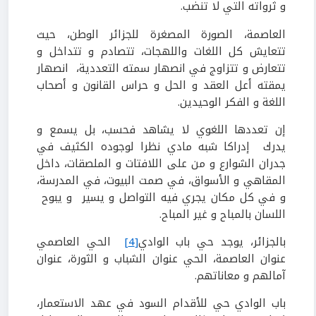
و ثرواته التي لا تنضب.
العاصمة، الصورة المصغرة للجزائر الوطن، حيث
تتعايش كل اللغات واللهجات، تتصادم و تتداخل و
تتعارض و تتزاوج في انصهار سمته التعددية، انصهار
يمقته أعل العقد و الحل و حراس القانون و أصحاب
اللغة و الفكر الوحيدين.
إن تعددها اللغوي لا يشاهد فحسب، بل يسمع و
يدرك إدراكا شبه مادي نظرا لوجوده الكثيف في
جدران الشوارع و من على اللافتات و الملصقات، داخل
المقاهي و الأسواق، في صمت البيوت، في المدرسة،
و في كل مكان يجري فيه التواصل و يسير و يبوح
اللسان بالمباح و غير المباح.
بالجزائر، يوجد حي باب الوادي
[4]
الحي العاصمي
عنوان العاصمة، الحي عنوان الشباب و الثورة، عنوان
آمالهم و معاناتهم.
باب الوادي حي للأقدام السود في عهد الاستعمار،