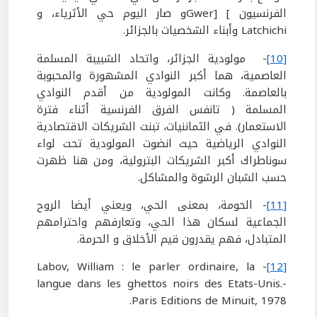
الفرنسيون ] [Gwerو صار اليوم حي الأثرياء، و
Latchichi وأبناء الشخصيات بالجزائر.
[10]
- مولودية الجزائر، واتحاد الشبيبة المسلمة
العاصمية، هما أكبر النوادي المشهورة والمحبوبة
بالعاصمة. وكانت المولودية من أقدم النوادي
المسلمة ( تانفس الفرق الفرنسية أثناء فترة
الاستعمار). في الثماننيات، تبنت الشريكات الاقتصادية
النوادي الرياضية حيث انضوت المولودية تحت لواء
سوناطراك أكبر الشريكات البترولية، ومن هنا ظهرت
حسب الشبان الرشوة والمشاكل.
[11]
- الحومة، بمعنى الحي، ويعني أيضا الروح
الجماعية لسكان هذا الحي، وتعارفهم واحترامهم
المتبادل، فهم يقدرون قيم الأخلاق و الحرمة.
- Labov, William : le parler ordinaire, la
[12]
langue dans les ghettos noirs des Etats-Unis.-
Paris Editions de Minuit, 1978.