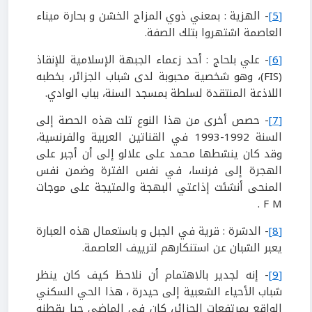
[5]
- الهزية : بمعني ذوي المزاج الخشن و بحارة ميناء
العاصمة اشتهروا بتلك الصفة.
[6]
- علي بلحاج : أحد زعماء الجبهة الإسلامية للإنقاذ
(FIS)، وهو شخصية محبوبة لدى شباب الجزائر، بخطبه
اللاذعة المنتقدة لسلطة بمسجد السنة، بباب الوادي.
[7]
- حصص أخرى من هذا النوع تلت هذه الحصة إلى
السنة 1992-1993 في القناتين العربية والفرنسية،
وقد كان ينشطها محمد على علالو إلى أن أجبر على
الهجرة إلى فرنسا، في نفس الفترة وضمن نفس
المنحى أنشئت إذاعتي البهجة والمتيجة على موجات
F M .
[8]
- الدشرة : قرية في الجبل و باستعمال هذه العبارة
يعبر الشبان عن استنكارهم لترييف العاصمة.
[9]
- إنه لجدير بالاهتمام أن نلاحظ كيف كان ينظر
شباب الأحياء الشعبية إلى حيدرة ، هذا الحي السكني
الواقع بمرتفعات الجزائر، كان في الماضي حيا يقطنه