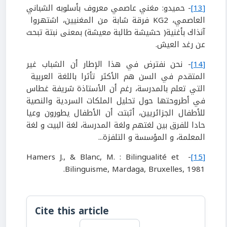
[13]
- حميدو: مغني عاصمي معروف بأسلوبه الشباني
العاصمي، KG2 فرقة شابة من المغنيين، اشتهروا
آنذاك بأغنية( حشيشة طالبة معيشة) بمعنى نبتة تبحث
عن رغد العيش.
[14]
- نحن نفترض في هذا الإطار أن الشباب غير
المتقدم في السن هم الأكثر تأثرا باللغة العربية
التي تعلم بالمدرسة، رغم أن الأستاذة شريفة غطاس
في أطروحتها حول تحليل الملكات السردية والنصية
للأطفال الجزائريين، أثبتت أن الأطفال يطورون وعيا
حادا للفرق بين لغتهم ولغة المدرسة، لغة البيت و لغة
المعلمة، و المؤسسة و التلفزة...
- Hamers J., & Blanc, M. : Bilingualité et
[15]
Bilinguisme, Mardaga, Bruxelles, 1981.
Cite this article