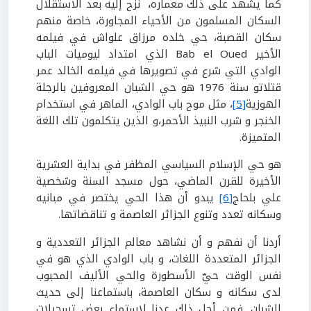
كما يشهد على ذلك معماره، نزح إليه بعد الاستقلال
السكان المسلمون من الأحياء المجاورة، خاصة منهم
سكان القصبة، حي خلده مرزاق علواش في فيلمه
الأخير Bab el Oued الذي امتداد ليوميات الباب
الوادي التي شرع في تصويرها في فيلمه الخالد عمر
قتلاتو سنة 1976 هو حي الشبان المعروفين بالرجلة
الهوزية
[5]
، مثل موح باب الوادي، الماهر في استخدام
الخنجر و شرب النبيذ الأحمر،و الذين يتكلمون تلك اللغة
المتميزة.
هو حي الإسلام السياسي المظفر في بداية العشرية
الأخيرة للقرن الماضي، حول مسجد السنة وشخصية
علي بلحاج
[6]
يبدو أن هذا الحي يختصر في مبانيه
وسكانه تعدد وتنوع الجزائر العاصمة و تناقضاتها.
أردنا أن نفهم و أن نشاهد معالم الجزائر التعددية و
الجزائر المتعددة اللغات، و باب الوادي الذي هو في
نفس الوقت حيّ الأسطورة والحي الأليف المحبوب
لدى سكانه و سكان العاصمة، باستماعنا إلى حديث
الشبان. فمن أجل ذلك عدنا لاستماع بعض تسجيلات