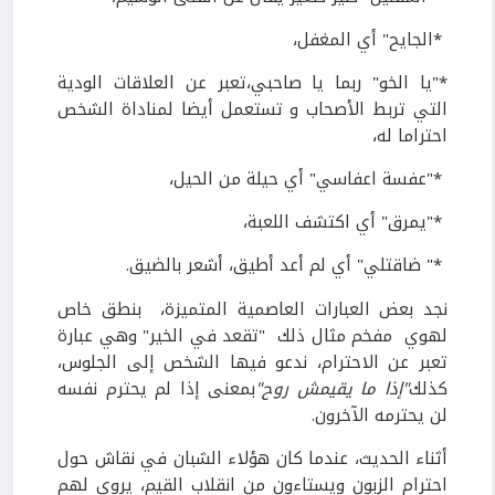
*الجايح" أي المغفل،
*"يا الخو" ربما يا صاحبي،تعبر عن العلاقات الودية
التي تربط الأصحاب و تستعمل أيضا لمناداة الشخص
احتراما له،
*"عفسة اعفاسي" أي حيلة من الحيل،
*"يمرق" أي اكتشف اللعبة،
*" ضاقتلي" أي لم أعد أطيق، أشعر بالضيق.
نجد بعض العبارات العاصمية المتميزة، بنطق خاص
لهوي مفخم مثال ذلك "تقعد في الخير" وهي عبارة
تعبر عن الاحترام، ندعو فيها الشخص إلى الجلوس،
كذلك
"إذا ما يقيمش روح"
بمعنى إذا لم يحترم نفسه
لن يحترمه الآخرون.
أثناء الحديث، عندما كان هؤلاء الشبان في نقاش حول
احترام الزبون ويستاءون من انقلاب القيم، يروي لهم