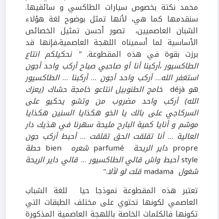
محمد نكتة بخصوص سيارات الطاكسي و سائقيها.
سنقدمها كما هي، لأنها تمثل بوضوح لغة هؤلاء
الشبان العاصميين، تصور أحسن تمثيل الخصائص
الأساسية لما أسميناه اللهجة العاصمية،فإنها قد
برزت بقوة في هذه المقطوعة
. " نحكيلكم انتاع
الطاكسيور ،أركبنا أنا أو صاحبي صباح أركب واحد أجون
استغفر الله
…
أركب واحد أجون
…
أركبنا
…
الطاكسيور
هو
déjà
خامج الطنوبيل انتاعو خامجة حشاك (يعزك
الله) أركب واحد مضروب من وتشو يحكيو على
السركاجي على بالك يا الخو هكذايا السنين هكذايا
موشم و أنايا كمية البارح مليحة سهرنا في هذيك دار
العالية
…
أنا تقلقت الحق تقلقت
…
أحبط أركب جون
propre
داير الريحة
parfumé
شعره
bien
حطة
style
أحبط واش قالي الطاكسيور
…
قالي داير الريحة
شغول
madama
قلت لو لآلا
."
تعتبر هذه المقطوعة نموذجا حيا للغة الشباب
العاصمي لكونها تحتوي على مختلف الطبقات التي
تكونها فالكلمات الخاصة باللهجة العاصمية المذكورة