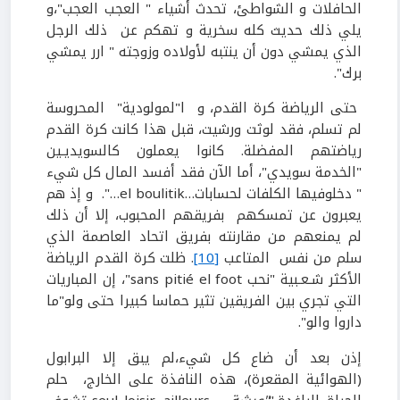
الحافلات و الشواطئ، تحدث أشياء " العجب العجب"،و
يلي ذلك حديث كله سخرية و تهكم عن ذلك الرجل
الذي يمشي دون أن ينتبه لأولاده وزوجته " ارر يمشي
برك".
حتى الرياضة كرة القدم، و ا"لمولودية" المحروسة
لم تسلم، فقد لوثت ورشيت، قبل هذا كانت كرة القدم
رياضتهم المفضلة. كانوا يعملون كالسويديـين
"الخدمة سويدي"، أما الآن فقد أفسد المال كل شيء
" دخلوفيها الكلفات لحسابات…el boulitik…". و إذ هم
يعبرون عن تمسكهم بفريقهم المحبوب، إلا أن ذلك
لم يمنعهم من مقارنته بفريق اتحاد العاصمة الذي
سلم من نفس المتاعب
[10]
. ظلت كرة القدم الرياضة
الأكثر شـعـبية "نحب sans pitié el foot"، إن المباريات
التي تجري بين الفريقين تثير حماسا كبيرا حتى ولو"ما
داروا والو".
إذن بعد أن ضاع كل شيء،لم يبق إلا البرابول
(الهوائية المقعرة)، هذه النافذة على الخارج، حلم