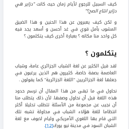
كيف السبيل للرجوع لأيام زمان حيث كانت
"دزاير هي
دزاير انتاع الصح؟"
و لكن كيف يعبرون عن هذا الحنين و هذا الضيق
المشوب بأمل قوي في غد أحسن و أسعد يجد فيه
كل واحد منا مكانه ؟ بعبارة أخرى كيف يتكلمون ؟
يتكلمون ؟
لقد قيل الكثير عن لغة الشباب الجزائري عامة، وشباب
العاصمة بصفة خاصة، كثيرون هم الذين يرغبون في
جعلها لغة الجزائريين "اللغة الجزائرية" كما يقولون .
نحاول في ما تبقى من هذا المقال أن نرسم حدود
هذه اللغة قبل أن نحاول وصفها. لأن ذلك يتطلب منا
أن نجيب عن مجموعة من الأسئلة تتطلب تحليلا أكثر
انتظاما للغة هؤلاء الشباب في محاولة تشبه تلك
التي قام بها اللغوي الأمريكي وليام لابوف مع لغة
الشبان السود في مدينة نيو يورك
[12]
.