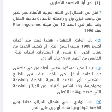
[1]- نحن أبنا العاصمة الأصليين.
*
نقل نص المقال إلى اللغة العربية الأستاذ عمر بلخير
من جامعة تيزي وزو و راجعته الأستاذة صاحبة المقال
وقد نشر في العدد 12 من مجلة Plurilinguismes
سنة 1996
[2]
- باب الوادي الشهداء، هكذا لقبت منذ أحداث
أكتوبر 1988، بسبب القمع الذي راح ضحيته العديد من
شباب الحي ، لا ننسى أن المشادات، ابتدأت ليلة
الخامس من أكتوبر 1988 بباب الوادي.
[3]
- عبد المجيد مسكود، مغني، أصله من حي عاصمي
هو الحامة أسفل حي بلكور، عرف في الطابع
"الشعبي" أي الأغنية الشعبية الخاصة بالعاصمة
وضواحيها، وقد اشتهر بأغنيته عن الجزائر العاصمة
التي ضيعت رونقها الأصلي.
[4]
- باب الوادي : حي بشمال الجزائر، محاط بحي
القصبة شرقا وغربا سانت أو جين على البحر.