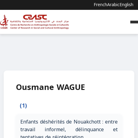
French
Arabic
English
Ousmane WAGUE
(1)
Enfants déshérités de Nouakchott : entre
travail informel, délinquance et
tentatives de réintégration