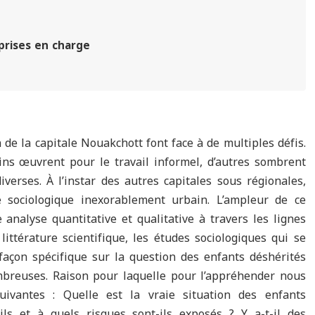
 prises en charge
de la capitale Nouakchott font face à de multiples défis.
ins œuvrent pour le travail informel, d’autres sombrent
verses. À l’instar des autres capitales sous régionales,
 sociologique inexorablement urbain. L’ampleur de ce
analyse quantitative et qualitative à travers les lignes
ittérature scientifique, les études sociologiques qui se
açon spécifique sur la question des enfants déshérités
mbreuses. Raison pour laquelle pour l’appréhender nous
uivantes : Quelle est la vraie situation des enfants
ils et à quels risques sont-ils exposés ? Y a-t-il des