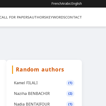
French
Arabic
English
CALL FOR PAPERS
AUTHORS
KEYWORDS
CONTACT
Random authors
Kamel FILALI
(1)
Naziha BENBACHIR
(2)
Nadia BENTAIFOUR
(1)