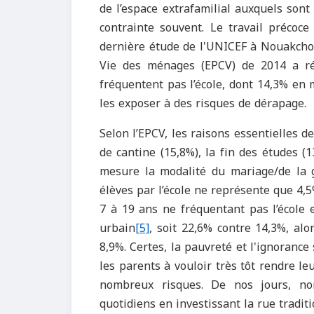
de l’espace extrafamilial auxquels sont
contrainte souvent. Le travail précoc
dernière étude de l'UNICEF à Nouakchot
Vie des ménages (EPCV) de 2014 a ré
fréquentent pas l’école, dont 14,3% en 
les exposer à des risques de dérapage.
Selon l’EPCV, les raisons essentielles d
de cantine (15,8%), la fin des études (
mesure la modalité du mariage/de la g
élèves par l’école ne représente que 4,5
7 à 19 ans ne fréquentant pas l’école 
urbain
[5]
, soit 22,6% contre 14,3%, alo
8,9%. Certes, la pauvreté et l'ignoranc
les parents à vouloir très tôt rendre l
nombreux risques. De nos jours, no
quotidiens en investissant la rue tradit