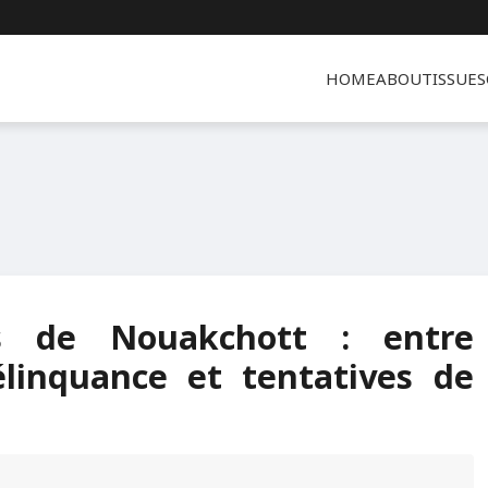
HOME
ABOUT
ISSUES
és de Nouakchott : entre
élinquance et tentatives de