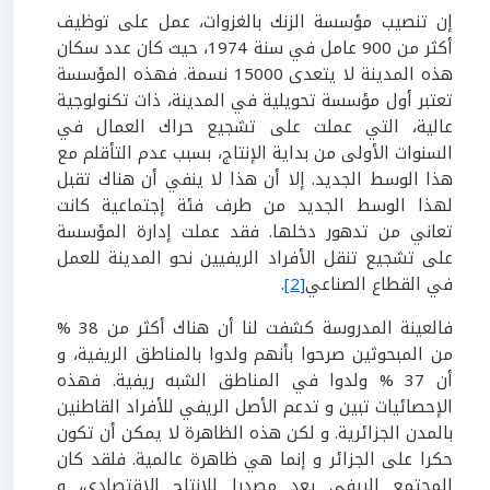
إن تنصيب مؤسسة الزنك بالغزوات، عمل على توظيف
أكثر من 900 عامل في سنة 1974، حيث كان عدد سكان
هذه المدينة لا يتعدى 15000 نسمة. فهذه المؤسسة
تعتبر أول مؤسسة تحويلية في المدينة، ذات تكنولوجية
عالية، التي عملت على تشجيع حراك العمال في
السنوات الأولى من بداية الإنتاج، بسبب عدم التأقلم مع
هذا الوسط الجديد. إلا أن هذا لا ينفي أن هناك تقبل
لهذا الوسط الجديد من طرف فئة إجتماعية كانت
تعاني من تدهور دخلها. فقد عملت إدارة المؤسسة
على تشجيع تنقل الأفراد الريفيين نحو المدينة للعمل
في القطاع الصناعي
[2]
.
فالعينة المدروسة كشفت لنا أن هناك أكثر من 38 %
من المبحوثين صرحوا بأنهم ولدوا بالمناطق الريفية، و
أن 37 % ولدوا في المناطق الشبه ريفية. فهذه
الإحصائيات تبين و تدعم الأصل الريفي للأفراد القاطنين
بالمدن الجزائرية. و لكن هذه الظاهرة لا يمكن أن تكون
حكرا على الجزائر و إنما هي ظاهرة عالمية. فلقد كان
المجتمع الريفي يعد مصدرا للإنتاج الإقتصادي، و