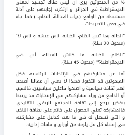
% من المبحوثين يرى ان ليس هناك تجسيد لمعنى
الديمقراطية في الجزائر. و ارتكزت إجابتهم على أدلة
مستنبطة من الواقع (غياب العدالة، الظلم…) كما جاء
في بعض التصريحات.
"الحالة رها تبين الظلم، الخيانة، ناس عيشة و ناس لا"
(مبحوث 30 سنة).
"الظلم، الخيانة، ما كانش العدالة، أين هي
الديمقراطية؟" (مبحوث 45 سنة).
أما عن مشاركتهم في الإنتخابات الرئاسية، فكل
المبحوثين قد انتخبوا. فهذا لا يعني أن عمالنا أصبحت
لهم ثقافة سياسية و اصبحوا فاعلين سياسيين. فالسبب
أو الدافع من وراء مشاركتهم في الإنتخابات قد يرتبط
بتفكير يرجع إلى ثقافة المجتمع الريفي التقليدي.
فالمشاركة تعني الحصول على خاتم على بطاقة الناخب
و التي تسهل له في ما بعد، كدليل على مشاركته،
في إقتناء كل مل يلزمه من أوراق و ملفات إدارية.