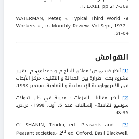
T. LXXIII, pp 217-309.
8- WATERMAN, Peter, « Typical Third World
Workers » , in Monthly Review, Vol Sept, 1977 :
51-64.
الهوامش
[1]
أنظر فرحي،ص.؛ مولاي الحاج،م. و حمداوي، م..-تقرير
مشروع بحث : طرارة بين الحداثة و التقليد.- مركز الأبحاث
في الأنتروبولوجية الإجتماعية و الثقافية، سبتمبر 1998.
[2]
أنظر مقالنا.- الغزوات : مدينة في ظل تحولات
سوسيو ثقافية.- إنسانيات، عدد 5، أوت، 1998.- ص.ص.
35-48.
- Cf. SHANIN, Teodor, ed.- Peasants and
[3]
rd
Peasant societies.- 2
ed. Oxford, Basil Blackwell,