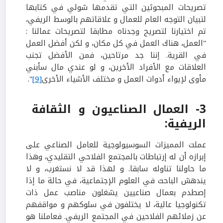
تصريحات المبحوثين التي تقدمها شولي في كتابها
لتبيان التوجه العام للعمال و علاقاتهم بالوسط الريفي،
تم اختيارنا لتصريح وجدناه مطابقا لتصريحات عمالنا :
"العمل، هناك العمل في كل مكان، و لكن أفضل العمل
في القرية. إننا جد مرتاحين، فمن الأفضل تجنب
العلاقات مع الأفراد الأخرين، و لو عندي مال سأبني
مأوى لإيواء أدوات العمل و مختلف الأشياء الأخرى
[9]
".
3- العمال الصناعيون و الثقافة
الريفية:
عملت المميزات السوسيولوجية للعامل الصناعي على
إبرازه أن له إرتباطات بالمجتمع الفلاحي التقليدي، وهذا
ما حاولنا تناوله سابقا. و لهذا قد لا نستغرب، و لا
يندهش الباحث في العلوم الإجتماعية، في حالة ما إذا
إصطدم بعمال صناعيين يشغلون مناصب عمل ذات
تكنولوجيا عالية، لا يختلفون في سلوكهم و مواقفهم
عن زملائهم الفلاحين في المجتمع الريفي. فعاملنا هو