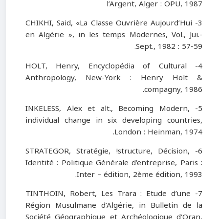
l’Argent, Alger : OPU, 1987
3- CHIKHI, Said, «La Classe Ouvrière Aujourd’Hui
en Algérie », in les temps Modernes, Vol., Jui.-
Sept., 1982 : 57-59.
4- HOLT, Henry, Encyclopédia of Cultural
Anthropology, New-York : Henry Holt &
compagny, 1986.
5- INKELESS, Alex et alt., Becoming Modern,
individual change in six developing countries,
London : Heinman, 1974.
6- STRATEGOR, Stratégie, !structure, Décision,
Identité : Politique Générale d’entreprise, Paris :
Inter – édition, 2ème édition, 1993.
7- TINTHOIN, Robert, Les Trara : Etude d’une
Région Musulmane d’Algérie, in Bulletin de la
Société Géographique et Archéologique d’Oran,