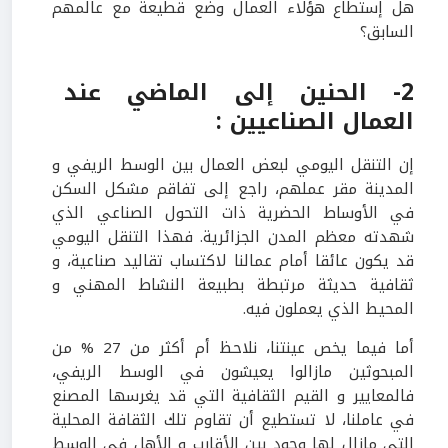
هل إستطاع هؤلاء العمال وضع قطيعة مع عالمهم
السابق؟
2- الحنين إلى الماضي عند
العمال الصناعيين :
إن التنقل اليومي لبعض العمال بين الوسط الريفي و
المدينة مقر عملهم، راجع إلى تفاقم مشكل السكن
في الأوساط الحضرية ذات التحول الصناعي الذي
شهدته معظم المدن الجزائرية. فهذا التنقل اليومي
قد يكون عائقا أمام عمالنا لاكتساب تقاليد صناعية، و
ثقافية حديثة مرتبطة بطبيعة النشاط المهني و
المحيط الذي يعملون فيه.
أما فيما يخص عينتنا، نلاحظ أم أكثر من 27 % من
المبحوثين مازالوا يعيشون في الوسط الريفي،
فالمعايير و القيم الثقافية التي قد يغرسها المصنع
في عاملنا، لا تستطيع أن تقاوم تلك الثقافة المحلية
التي مازال لها وجود بين الأقارب و الأهل في الوسط