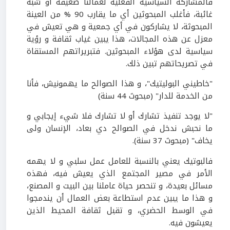
فالمشاركة السياسية الفعلية لعمالنا ضعيفة أو شبه
غائبة، فأغلب المبحوثين أي ما يقارب 90 % من العينة
المبحوثة، لا يشاركون في أي جمعية و هي تعيش في
معزل عن هذه المجالات، هذا يبين غياب ثقافة و رؤية
سياسية لدى هؤلاء المبحوثين. فتبريراتهم المستقاة
في تصريحاتهم تبين ذلك.
"خاطيني البوليتيك"، و هذا الصوالح ما يهمونيش، فأنا
من الخدمة للدار" (مبحوث 44 سنة)
"لا يوجد تنفيذ تشارك أو لا تشارك فلا شيء إيجابي و
ما نحبش ندخل في الصوالح دي بعاد، الإنسان ولى
يخاف" (مبحوث 37 سنة).
فالبوتيك يعني بالنسبة للعامل عمل سلبي و لا يهمه
الأمر في مصير المجتمع الذي يعيش فيه، فهذه
مسائل بعيدة، و تنحصر حياة عاملنا بين البيت و المصنع،
و هذا ما يبين عدم استطاعة بعض العمال أن يندمجوا
في الوسط الحضري، و تقبل ثقافة المحيط الذين
يعيشون فيه.