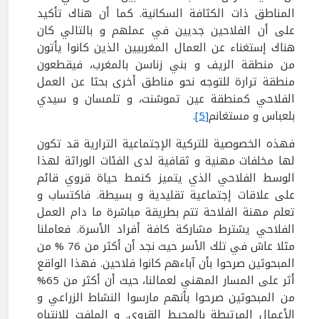
المناطق ذات الكثافة السكانية. كما أن هناك تأكيد
على أن الفلاحين جديين في عملهم و بالتالي كان
هناك إستغناء عن العمال المغربيين الذين كانوا يأتون
من منطقة الريف و بني زناسن بالمغرب، فيقطعون
منطقة ترارة للتوجه نحو مناطق أخرى بحثا عن العمل
الفلاحي كمنطقة عين تموشنت، و تلمسان و سيدي
بلعباس و مستغانم
[5]
.
فهذه الخصوصية للتركية الإجتماعية الترارية قد تكون
لها مخلفات مهنية و ثقافية لدى الفئات الوراثة لهذا
الوسط الفلاحي الذي يتميز كنمط حياة قروي قائم
على علاقات إجتماعية تقليدية و بسيطة. فاكتساب و
تعلم مهنة الفلاحة تتم بطريقة مباشرة ما دام العمل
الفلاحي يشترط مشاركة كافة أفراد الأسرة. فعاملنا
مثلا عاش في تلك الأسر حيث نجد أن أكثر من 76 % من
المبحوثين صرحوا بأن آباءهم كانوا فلاحين. فهذا الواقع
أثر على المسار المهني لعمالنا، حيث أن أكثر من 65%
من المبحوثين صرحوا بأنهم مارسوا النشاط الزراعي و
الأعمال المرتبطة بالمحيط القروي. و الملفت للإنتباه