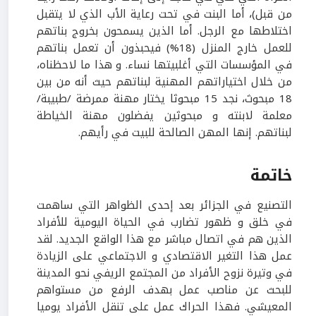
من قبل)، أما البنت في تحت رعاية الأب الذي لا يتقبل
اختلاطها مع الرجل. أما الذين يسمحون بخروج بناتهم
للعمل خارج المنزل (18%) فيحبذون أن تعمل بناتهم
في المؤسسات التي أغلبيتها نساء. و هذا ما لاحظناه،
من خلال اختياراتهم المهنية لبناتهم حيث أنه من بين
18 مبحوث، نجد 15 مبحوثا يختار مهنة ممرضة /طبيبة/
معلمة لابنته و مبحوثين يفضلون مهنة الخياطة
لبناتهم. إنها المهن الصالحة للبيت في رأيهم.
خاتمة
التصنيع في الجزائر بعد إحدى الظواهر التي ساهمت
في خلق و ظهور تضارب في الحياة اليومية للأفراد
الذين هم في اتصال مباشر مع هذا الواقع الجديد. لقد
عمل هذا التغير الاقتصادي و الاجتماعي على الزيادة
في وتيرة نزوح الأفراد من المجتمع الريفي نحو المدينة
للبحث عن مناصب عمل بهدف الرفع من مستواهم
المعيشي. فهذا الحراك عمل على تنقل الأفراد يوميا