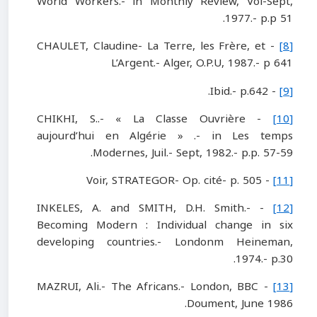
World Workers.- in Monthly Review, Vol-Sept,
1977.- p.p 51.
- CHAULET, Claudine- La Terre, les Frère, et
[8]
L’Argent.- Alger, O.P.U, 1987.- p 641
- Ibid.- p.642.
[9]
- CHIKHI, S..- « La Classe Ouvrière
[10]
aujourd’hui en Algérie » .- in Les temps
Modernes, Juil.- Sept, 1982.- p.p. 57-59.
- Voir, STRATEGOR- Op. cité- p. 505
[11]
- INKELES, A. and SMITH, D.H. Smith.-
[12]
Becoming Modern : Individual change in six
developing countries.- Londonm Heineman,
1974.- p.30.
- MAZRUI, Ali.- The Africans.- London, BBC
[13]
Doument, June 1986.