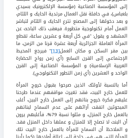
إلى المؤسسة الصناعية (مؤسسة الإلكترونيك بسيدي
بلعباس)، في حافلة نقل العمال مرتدية الحايك و اللثام،
و بعد دخولها إلى المصنع تترع الحايك و اللثام لتباشر
العمل أمام تكنولوجية متطورة. فيعقب ذلك الباحث عن
المشهد و يقول: "في كل أربعة و عشرين ساعة، تقطع
المرأة العاملة الجزائرية أربعة عشرة قرنا من الزمن، ما
بين مقر السكن و مكان العمل
[13]
" فيرجع المحيط
الإجتماعي إلى القرن السابع (أي زمن رواج الحضارة
العربية الإسلامية) و المؤسسة الصناعية إلى القرن
الواحد و العشرين (أي زمن التطور التكنولوجي).
أما بالنسبة لأولئك الذين صرحوا بقبول خروج المرأة
للعمل خارج البيت، فقد تغيرت مواقفهم عندما طرحنا
عليهم فكرة خروج بناتهم إلى العمل خارج البين، أغلب
المبحوثين اتفقت آرائهم على عدم السماح لبناتهم
بالعمل خارج المنزل، و مثلوا نسبة 79%، فأغلبهم يرون
أن البنت لا تصلح إلا للمنزل و عملها داخل المنزل فقد.
و الملاحظ أن السماح للمرأة بالعمل خارج البيت تلك
المرأة التي هي في حاجة إلى إعالة أولادها (كما رأينا