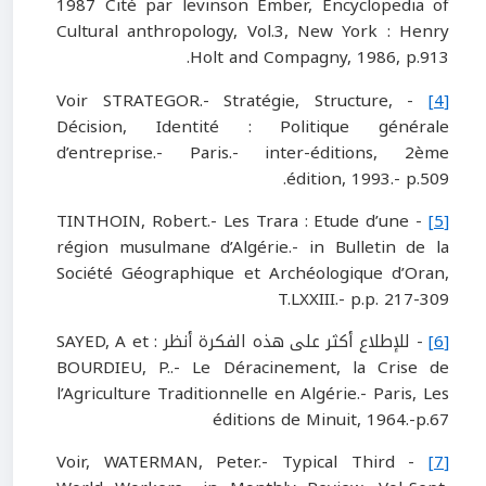
1987 Cité par levinson Ember, Encyclopedia of
Cultural anthropology, Vol.3, New York : Henry
Holt and Compagny, 1986, p.913.
- Voir STRATEGOR.- Stratégie, Structure,
[4]
Décision, Identité : Politique générale
d’entreprise.- Paris.- inter-éditions, 2ème
édition, 1993.- p.509.
- TINTHOIN, Robert.- Les Trara : Etude d’une
[5]
région musulmane d’Algérie.- in Bulletin de la
Société Géographique et Archéologique d’Oran,
T.LXXIII.- p.p. 217-309
[6]
- للإطلاع أكثر على هذه الفكرة أنظر : SAYED, A et
BOURDIEU, P..- Le Déracinement, la Crise de
l’Agriculture Traditionnelle en Algérie.- Paris, Les
éditions de Minuit, 1964.-p.67
- Voir, WATERMAN, Peter.- Typical Third
[7]