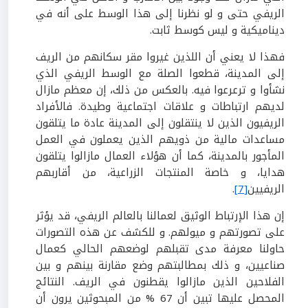
الريفي حتى و لو نظرنا إلى هذا الوسط على أنه في
ديناميكية و ليس كوسط ثابت.
فهذا لا يعني أن اللذين غيروا مقر سكانهم من الريف
إلى المدينة، قطعوا الصلة مع الوسط الريفي الذي
نشأوا و ترعرعوا فيه. بالعكس من ذلك، إن معظم مازال
لديهم ارتباطات و علاقات اجتماعية وطيدة. فالأفراد
الريفيون الذين لا ينتقلون إلى المدينة عادة ما يتلقون
مساعدات مالية من ذويهم الذين يعملون في العمل
المأجور بالمدينة، كما أن هؤلاء العمال مازالوا يتلقون
هدايا، و خاصة المنتجات الزراعية، من أقاربهم
الريفيين
[7]
.
إن هذا الإرتباط الوثيق لعمالنا بالعالم الريفي، قد يؤثر
على تصورتهم و ميولهم. و للكشف عن هذه التصورات
حاولنا معرفة مدى تقبلهم لوضعهم الحالي كعمال
صناعيين، و ذلك بمطالبتهم وضع مقارنة بينهم و بين
الفلاحين الذين مازالوا يقطنون في الريف. النتائج
المحصل عليها تبين أن 67 % من المبحوثين يرون أن