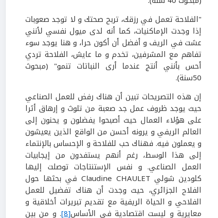
(مبحوث 40 سنة).
"الفلاحة تعمل في رزقك، تربح صحتك و لا توجد صعوبات
إذا وجدت الإماكنيات، كما أنه لدى ميول نفسي لأنني
عشت في الريف و أفضل أن أكون حرا، و هنا يوجد سوء
تفاهم مع المشرفين، تخدم و ما عايش، الفلاحة تردي
أحس بأنني أنتج عندما أرى النباتات تنمو" (مبحوث
50سنة).
إن هذه التصريحات تبين أن هناك رفض للعمل الصناعي
حيث يوجد ظروف عمل جد صعبة من تلوث و إرهاق أثرا
على هؤلاء العمال حيث أصبحوا يفضلون و يحنون إلى
العالم الريفي و يرونه أحسن من الواقع الذين يعيشون
و يعملون فيه. فهناك حب للفلاحة و الإحساس بالإنتماء
إلى هذا الوسط، رغم أنهم يستفدون من إيجابيات
العمل الصناعي. و نفس الإستنتاجات توصلت إليها
كلودين شولي Claudine CHAULET في بحثها حول
الفلاح الجزائري، حيث وجدت أن هناك تفضيل للعمل
الفلاحي و الحياة الريفية مع تقديم تبريرات أخلاقية و
معايرية و ليست اقتصادية في الأساس
[8]
. و من بين