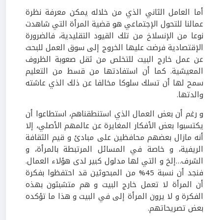
أما العامل الثاني الذي من خلاله يمكن معرفة نظرة
عمالنا للتحول الإجتماعي هو قضية المرأة التي شاهدت
نوعا من الإنسلاخ من تلك القيود التقليدية، فالضرورة
الإقتصادية فرضت عليها الخروج إلى سوق العمل للبحث
عن عمل خارج البيت للتخلص من ثقل صعوبة الظروف
المعيشية. كما أن استفادتها من قسط من التعليم
سمح لها أن تسلك سلوكا مخالفا عن ذلك الذي عاشته
والدتها.
و رغم أن بعض العمال الذي استنطقناهم، استطاعوا أن
يكتسبوا بعض الأفكار المغايرة عن عالمهم الأصلي، إلا
أنه مازال بعضهم محافظين على مبادئ و قيم الثقافة
الريفية، و خاصة في المسائل المرتبطة بالمرأة، و
الشرف…إلخ و التي لها مدلول كبير لدى هؤلاء العمال.
فنجد أن نسبة 45% من المبحوثين قد احتفظوا بفكرة
أن المرأة لا تعمل خارج البيت و هم متشبثون بهذه
الفكرة و لا يرون المرأة إلى في البيت و هذا ما تؤكده
بعض تصريحاتهم.