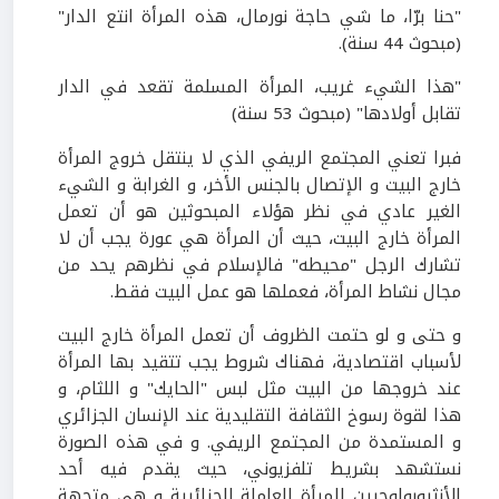
"حنا برّا، ما شي حاجة نورمال، هذه المرأة انتع الدار"
(مبحوث 44 سنة).
"هذا الشيء غريب، المرأة المسلمة تقعد في الدار
تقابل أولادها" (مبحوث 53 سنة)
فبرا تعني المجتمع الريفي الذي لا ينتقل خروج المرأة
خارج البيت و الإتصال بالجنس الأخر، و الغرابة و الشيء
الغير عادي في نظر هؤلاء المبحوثين هو أن تعمل
المرأة خارج البيت، حيث أن المرأة هي عورة يجب أن لا
تشارك الرجل "محيطه" فالإسلام في نظرهم يحد من
مجال نشاط المرأة، فعملها هو عمل البيت فقط.
و حتى و لو حتمت الظروف أن تعمل المرأة خارج البيت
لأسباب اقتصادية، فهناك شروط يجب تتقيد بها المرأة
عند خروجها من البيت مثل لبس "الحايك" و اللثام، و
هذا لقوة رسوخ الثقافة التقليدية عند الإنسان الجزائري
و المستمدة من المجتمع الريفي. و في هذه الصورة
نستشهد بشريط تلفزيوني، حيث يقدم فيه أحد
الأنثروبولوجيين المرأة العاملة الجزائرية و هي متجهة