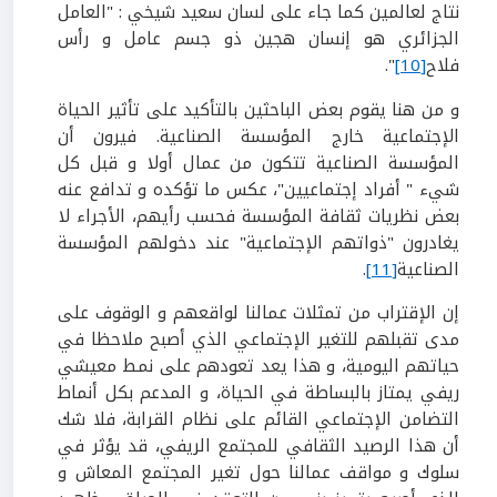
نتاج لعالمين كما جاء على لسان سعيد شيخي : "العامل
الجزائري هو إنسان هجين ذو جسم عامل و رأس
فلاح
[10]
".
و من هنا يقوم بعض الباحثين بالتأكيد على تأثير الحياة
الإجتماعية خارج المؤسسة الصناعية. فيرون أن
المؤسسة الصناعية تتكون من عمال أولا و قبل كل
شيء " أفراد إجتماعيين"، عكس ما تؤكده و تدافع عنه
بعض نظريات ثقافة المؤسسة فحسب رأيهم، الأجراء لا
يغادرون "ذواتهم الإجتماعية" عند دخولهم المؤسسة
الصناعية
[11]
.
إن الإقتراب من تمثلات عمالنا لواقعهم و الوقوف على
مدى تقبلهم للتغير الإجتماعي الذي أصبح ملاحظا في
حياتهم اليومية، و هذا يعد تعودهم على نمط معيشي
ريفي يمتاز بالبساطة في الحياة، و المدعم بكل أنماط
التضامن الإجتماعي القائم على نظام القرابة، فلا شك
أن هذا الرصيد الثقافي للمجتمع الريفي، قد يؤثر في
سلوك و مواقف عمالنا حول تغير المجتمع المعاش و