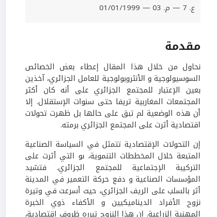
ع. 7 — م. 03 — 01/01/1999
مقدمة
نحاول من خلال هذا المقال إعطاء بعض الخصائص
السوسيولوجية و الأنثروبولوجية للعامل الجزائري، آخذين
بعين الإعتبار للمجتمع الجزائري على أنه كان أكثر
المجتمعات المغاربية تريفا حتى سنوات الإستقلال. إلا
أن هذه الوضعية لم تبق على حالها بل ظهرت تحولات
اقتصادية أثرت على المجتمع الجزائري برمته.
إن التحولات الإقتصادية تتمثل في السياسة الصناعية
المتبعة خلال المخططات التنموية، ىو التي أثرت على
التركيبة الإجتماعية للمجتمع الجزائري. فتشيد
المؤسسات الصناعية و دفع حركة التعمير في المدينة
أثر بالسلب على الريف الجزائري، حيث أسرعت في وتيرة
نزوح الأفراد الديناميكيين و الأكفاء ذوي الخبرة
المهنية الزراعية. إن هذا النزوح تبرره ظروف اقتصادية،