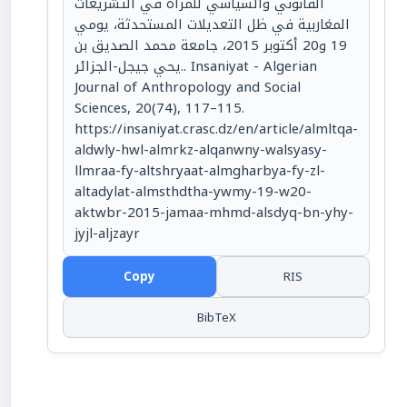
القانوني والسياسي للمرأة في التشريعات
المغاربية في ظل التعديلات المستحدثة، يومي
19 و20 أكتوبر 2015، جامعة محمد الصديق بن
يحي جيجل-الجزائر.. Insaniyat - Algerian
Journal of Anthropology and Social
Sciences, 20(74), 117–115.
https://insaniyat.crasc.dz/en/article/almltqa-
aldwly-hwl-almrkz-alqanwny-walsyasy-
llmraa-fy-altshryaat-almgharbya-fy-zl-
altadylat-almsthdtha-ywmy-19-w20-
aktwbr-2015-jamaa-mhmd-alsdyq-bn-yhy-
jyjl-aljzayr
Copy
RIS
BibTeX