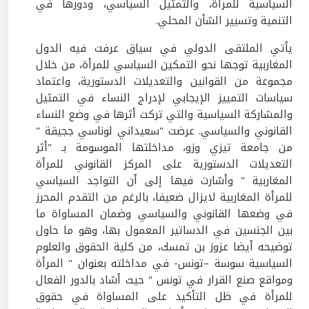
السياسية للمرأة، والتمثيل السياسي، ودورها في
التنمية وتسيير الشأن المحلي.
يأتي الملتقى الدولي في سياق عرفت فيه الدول
المغاربية توجها نحو التمكين السياسي للمرأة، من خلال
مجموعة من القوانين والتعديلات الدستورية، واعتماد
سياسات التمييز الإيجابي لإدراج النساء في التمثيل
والمشاركة السياسية والتي تركت أثرها في وضع النساء
القانوني والسياسي. عرضت "سعيداني لوناسي ججيقة "
من جامعة تيزي وزو، مداخلتها الموسومة بـ "أثر
التعديلات الدستورية على المركز القانوني للمرأة
المغاربية " وأشارت فيها إلى أن التواجد السياسي
للمرأة المغاربية لايزال ضعيفا، بالرغم من التقدم المحرز
في وضعها القانوني والسياسي وضمان المساواة ما
بين الجنسين في الدساتير المعمول بها، وهو ما حاول
توضيحه أيضا عزوز بن تمسك، من كلية الحقوق والعلوم
السياسية سوسة –تونس- في مداخلته بعنوان " المرأة
ومواقع صنع القرار في تونس " حيث أشاد بالدور الفعال
للمرأة في ظل التأكيد على المساواة في حقوق