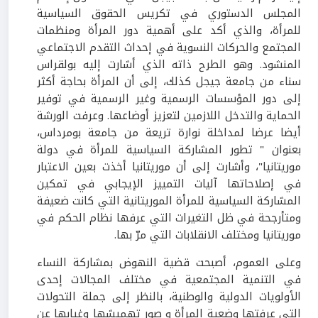
المجلس الدستوري في تكريس الحقوق السياسية
للمرأة، والذي أكد على أهمية دور المرأة ومنظمات
المجتمع والحركات النسوية في إحداث التقدم الاجتماعي
المنشود. وهو الطرح ذاته الذي أشارت إليه بولقراس
سناء من جامعة جيجل كذلك، إلى أن المرأة بحاجة أكثر
إلى دور المؤسسات الرسمية وغير الرسمية في توفير
الحماية والتدخل اللازمين لتعزيز أوضاعها. وعرفت الورشة
أيضا عرضا لمداخلة نوارة تريعة من جامعة بومرداس،
بعنوان " تطور المشاركة السياسية للمرأة في دولة
موريتانيا"، وأشارت إلى أن موريتانيا أخذت بعين الاعتبار
في إصلاحاتها آليات التمييز الإيجابي في تمكين
المشاركة السياسية للمرأة الموريتانية التي كانت ضعيفة
ومتأرجحة في ظل التغيرات التي عرفها نظام الحكم في
موريتانيا ومختلف الانقلابات التي مرّ بها.
وعلى العموم، أصبحت قضية النهوض بمشاركة النساء
في التنمية المجتمعية في مختلف المجالات إحدى
الأولويات الدولية والوطنية، بالنظر إلى جملة التحولات
التي عرفتها وضعية المرأة و صور تهميشها وغيابها عن