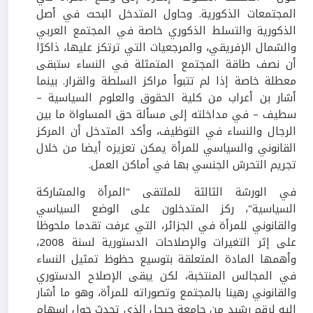
المجتمعات الذكورية. وحاول المتدخل البحث في أصل
الذكورية والتسلط الذكوري خاصة في المجتمع العربي
والشمال الإفريقي، والمرجعيات التي ترتكز عليها، ذاكرًا
أن نصف طاقة المجتمع المتمثلة في النساء ستبقى
معطلة خاصة إذا لم تتبوأ مراكز السلطة والقرار. بينما
أشار بن أعراب من كلية الحقوق والعلوم السياسية –
سطيف – في مداخلته إلى مسألة حق المساواة ما بين
الرجال والنساء في التوظيف، وأكد المتدخل أن المركز
القانوني والسياسي للمرأة يمكن تعزيزه أيضا من خلال
تجريم التحرش الجنسي بها في أماكن العمل.
في الورشة الثالثة للملتقى "المرأة والمشاركة
السياسية"، ركز المتدخلون على الوضع السياسي
والقانوني للمرأة في الجزائر، التي عرفت تقدما ملحوظا
على إثر التغيرات والإصلاحات الدستورية لسنة 2008،
وأهمها المادة المتعلقة بتوسيع حظوظ تمثيل النساء
في المجالس المنتخبة، لكن يبقى الإصلاح الدستوري
والقانوني رهينا بالمجتمع وتصوراته للمرأة، وهو ما أشار
إليه لرقم رشيد من جامعة جيجل الذي تحدث حول إسهام