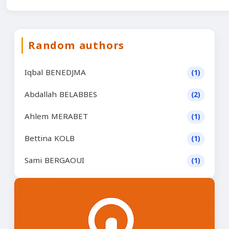
Random authors
Iqbal BENEDJMA
(1)
Abdallah BELABBES
(2)
Ahlem MERABET
(1)
Bettina KOLB
(1)
Sami BERGAOUI
(1)