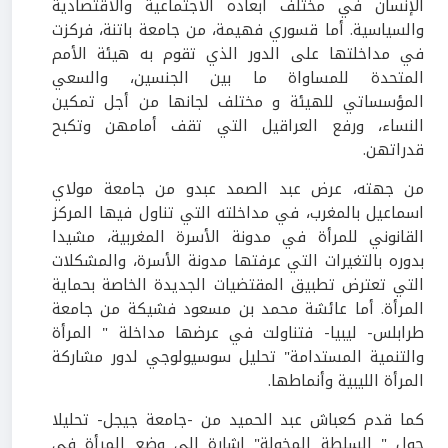
الإنسان في مختلف أبعاده الاجتماعية والاقتصادية
والسياسية. أما قسوري فهيمة، من جامعة باتنة، فركزت
في مداخلتها على الدور الذي تقوم به هيئة الأمم
المتحدة للمساواة ما بين الجنسين، والسعي
المؤسساتي للهيئة و مختلف لجانها من أجل تمكين
النساء، ورفع العراقيل التي تقف أمامهن وتكبح
قدراتهن.
من جهته، عرض عبد الصمد عبدو من جامعة مولاي
اسماعيل بالمغرب، في مداخلته التي تناول فيها المركز
القانوني للمرأة في مدونة الأسرة المغربية، مشيدا
بدوره بالتغيرات التي عرفتها مدونة الأسرة، والمشكلات
التي تعترض تطبيق المقتضيات الجديدة الخاصة بحماية
المرأة. أما عائشة محمد بن مسعود فشيكة من جامعة
طرابلس- ليبيا- فتناولت في عرضها مداخلة " المرأة
والتنمية المستدامة" تحليل سوسيولوجي لدور مشاركة
المرأة الليبية وأنماطها.
كما قدم كعباش عبد الحميد من -جامعة جيجل- تحليلا
حول " السلطة المخولة" إشارة إلى وضع المرأة في