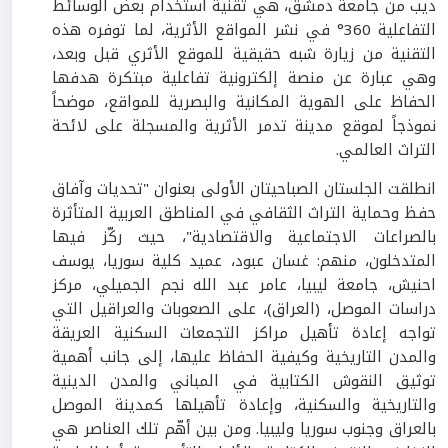
ديب من جامعة دمشق، هي تقنية استخدام بعض الوسائط
التفاعلية 360° في نشر المواقع الأثرية، لما توفره هذه
التقنية من زيارة شبه حقيقية للموقع الأثري قبل وبعد،
وهي عبارة عن منصة إلكترونية تفاعلية مبتكرة هدفها
الحفاظ على الهوية المكانية والبصرية للمواقع، موضحاً
نموذجاً لموقع مدينة تدمر الأثرية والمسجلة على لائحة
التراث العالمي.
انطلقت الجلستان الصباحيتان الأولى بعنوان "تحديات وآفاق
حفظ وحماية التراث الثقافي في المناطق العربية المتأثرة
بالصراعات الاجتماعية والاقتصادية"، حيث ركّز فيها
المتدخلون، منهم: غسان عبود، عميد كلية سوريا، يوسف
احنيش، جامعة ليبيا، عامر عبد الله نجم الجميلي، مركز
دراسات الموصل، (العراق)، على الصعوبات والعراقيل التي
تواجه إعادة تأهيل مراكز التجمعات السكنية العريقة
والمدن التاريخية وكيفية الحفاظ عليها، إلى جانب أهمية
توثيق النقوش الكتابية في المباني والمدن الدينية
والتاريخية والسكنية، وإعادة تأهيلها كمدينة الموصل
بالعراق وجنوب سوريا وليبيا. ومن بين أهّم تلك العناصر هي