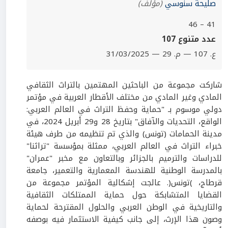
صليحة سنوسي
(مؤلف)
41 – 46
عدد متنوع 107
ع. 107 — م. 29 — 31/03/2025
شاركت مجموعة من الباحثين المهتمين بالتراث الثقافي
المادي وغير المادي من مختلف الأقطار العربية في مؤتمر
دولي موسوم بـ "حماية وحفظ التراث في العالم العربي:
الواقع، التحديات والآفاق" بتاريخ 28 و29 أبريل 2024، في
مدينة الحمامات (تونس) والذي تم تنظيمه من طرف هيئة
خبراء التراث في العالم العربي، ممثلة بمؤسسة "تراثنا"
للدراسات والترميم بالجزائر وبالتعاون مع مخبر "عمران"
بالمدرسة الوطنية للهندسة المعمارية والتعمير، جامعة
قرطاج، )تونس(. عالجت إشكالية المؤتمر مجموعة من
القضايا المتشابكة حول حماية الممتلكات الثقافية
والتاريخية في الوطن العربي والحلول المقترحة لحماية
وصون هذا الإرث، إلى جانب كيفية الاستثمار فيه بوصفه