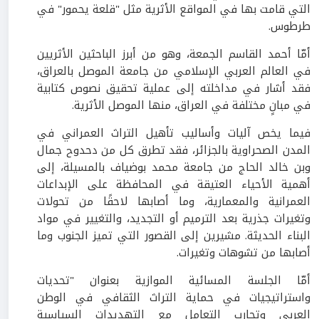
التي قامت بها في المواقع الأثرية مثل "قلعة يحمور" في
طرطوس.
أمّا أحمد القاسم الجمعة، وهو من أبرز الباحثين الأثريين
في العالم العربي الإسلامي من جامعة الموصل بالعراق،
فقد أشار في مداخلته إلى عملية تحقيق نصوص كتابية
في مبانٍ مختلفة في العراق، منها الموصل الأثرية.
فيما يخص آليات وأساليب تأهيل التراث العمراني في
المدن الصحراوية بالجزائر، فقد تطرق كل من دحدوح جمال
وبن خالد الحاج من جامعة محمد بوضياف بالمسيلة، إلى
أهمية الأحياء العتيقة في المحافظة على الإبداعات
العمرانية والمعمارية، وما أصابها لاحقًا من تحولات
وتغيرات جذرية بعد الترميم أو التجديد، والتغيير في مواد
البناء الحديثة. مشيرين إلى القصور التي تميز الجنوب وما
أصابها من تشوهات وتغيرات.
أمّا الجلسة المسائية الموازية بعنوان "تحديات
واستراتيجيات في حماية التراث الثقافي في الوطن
العربي وتجارب التعامل مع التهديدات السياسية