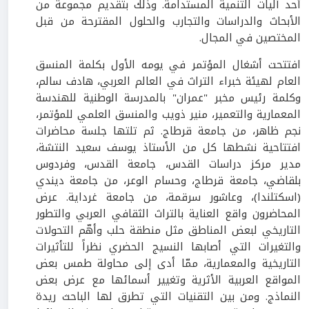
أحد آليات التنمية المستدامة. وذلك بتقديم مجموعة من
الأبحاث والدراسات والتجارب والحلول المقترحة من قبل
المختصين في المجال.
افتتحت أشغال المؤتمر في يومه الأول بكلمة المنسق
العام لهيئة خبراء التراث في العالم العربي، هادف سالم،
وكلمة رئيس مخبر "عمران" بالمدرسة الوطنية للهندسة
المعمارية والتعمير، منير ذويب والمنسق العلمي للمؤتمر،
نجم ظاهر، من جامعة قرطاج. ثم تلتها جلسة محاضرات
افتتاحية نشطها كل من الأستاذ يوسف سعيد النتشة،
مدير مركز دراسات القدس، جامعة القدس، وفردوس
بلقاضي، جامعة قرطاج، وحسام الوعر، من جامعة ديندي
(اسكتلندا)، وعاشور سرقمة، من جامعة غرداية. عرض
المحاضرون واقع العناية بالتراث الثقافي العربي والتطور
التاريخي لبعض المناطق مثل منطقة حلب وأهّم التحولات
والتغيرات التي أصابها النسيج الحضري نظراً للتأثيرات
التاريخية والمعمارية، ممّا أدى إلى محاولة طمس بعض
المواقع العربية الأثرية وتغيير أسمائها مع عرض بعض
النماذج. ومن بين التقنيات التي تطرق لها الباحث ريدة