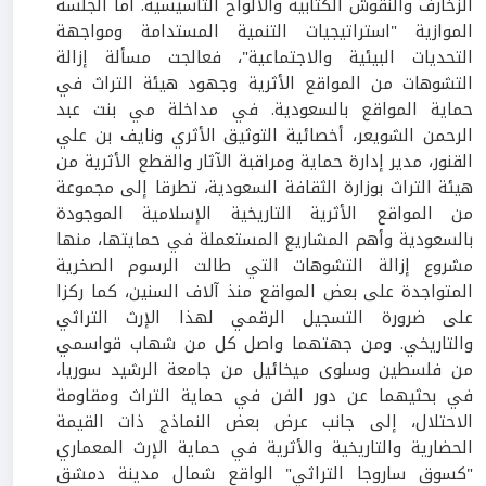
الزخارف والنقوش الكتابية والألواح التأسيسية. أما الجلسة
الموازية "استراتيجيات التنمية المستدامة ومواجهة
التحديات البيئية والاجتماعية"، فعالجت مسألة إزالة
التشوهات من المواقع الأثرية وجهود هيئة التراث في
حماية المواقع بالسعودية. في مداخلة مي بنت عبد
الرحمن الشويعر، أخصائية التوثيق الأثري ونايف بن علي
القنور، مدير إدارة حماية ومراقبة الآثار والقطع الأثرية من
هيئة التراث بوزارة الثقافة السعودية، تطرقا إلى مجموعة
من المواقع الأثرية التاريخية الإسلامية الموجودة
بالسعودية وأهم المشاريع المستعملة في حمايتها، منها
مشروع إزالة التشوهات التي طالت الرسوم الصخرية
المتواجدة على بعض المواقع منذ آلاف السنين، كما ركزا
على ضرورة التسجيل الرقمي لهذا الإرث التراثي
والتاريخي. ومن جهتهما واصل كل من شهاب قواسمي
من فلسطين وسلوى ميخائيل من جامعة الرشيد سوريا،
في بحثيهما عن دور الفن في حماية التراث ومقاومة
الاحتلال، إلى جانب عرض بعض النماذج ذات القيمة
الحضارية والتاريخية والأثرية في حماية الإرث المعماري
"كسوق ساروجا التراثي" الواقع شمال مدينة دمشق