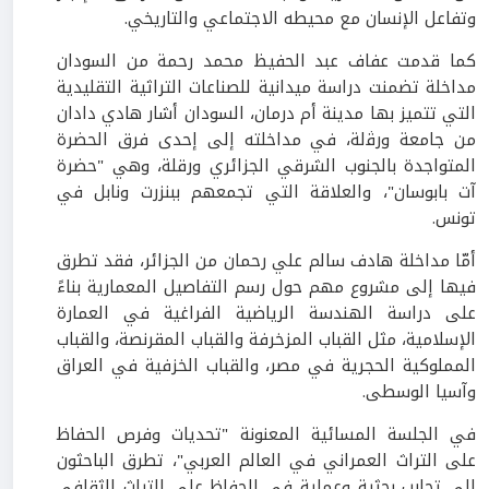
وتفاعل الإنسان مع محيطه الاجتماعي والتاريخي.
كما قدمت عفاف عبد الحفيظ محمد رحمة من السودان
مداخلة تضمنت دراسة ميدانية للصناعات التراثية التقليدية
التي تتميز بها مدينة أم درمان، السودان أشار هادي دادان
من جامعة ورﭬلة، في مداخلته إلى إحدى فرق الحضرة
المتواجدة بالجنوب الشرقي الجزائري ورقلة، وهي "حضرة
آت بابوسان"، والعلاقة التي تجمعهم ببنزرت ونابل في
تونس.
أمّا مداخلة هادف سالم علي رحمان من الجزائر، فقد تطرق
فيها إلى مشروع مهم حول رسم التفاصيل المعمارية بناءً
على دراسة الهندسة الرياضية الفراغية في العمارة
الإسلامية، مثل القباب المزخرفة والقباب المقرنصة، والقباب
المملوكية الحجرية في مصر، والقباب الخزفية في العراق
وآسيا الوسطى.
في الجلسة المسائية المعنونة "تحديات وفرص الحفاظ
على التراث العمراني في العالم العربي"، تطرق الباحثون
إلى تجارب بحثية وعملية في الحفاظ على التراث الثقافي