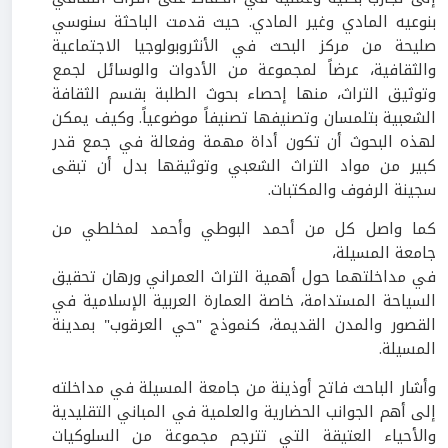
بنوعيه المادي وغير المادي. حيث قدمت الباحثة سنوسي
صليحة من مركز البحث في الأنثروبولوجيا الاجتماعية
والثقافية، عرضاً لمجموعة من الأدوات والوسائل لجمع
وتوثيق التراث، منها إحصاء بحوث الطلبة بقسم الثقافة
الشعبية بتلمسان وتصنيفها تصنيفاً موضوعياً. وكيف يمكن
لهذه البحوث أن تكون أداة مهمة وفعالة في جمع قدر
كبير من مواد التراث الشعبي وتوثيقها بدل أن تبقى
سجينة الرفوف والمكتبات.
كما واصل كل من أحمد البوطي وأحمد لمخلطي من
جامعة المسيلة،
في مداخلتهما حول أهمية التراث العمراني ورهان تحقيق
السياحة المستدامة، خاصة العمارة العربية الإسلامية في
القصور والمدن القديمة، كنموذج "حي العرقوب" بمدينة
المسيلة.
وأشار الباحث فاتح أوذينة من جامعة المسيلة في مداخلته
إلى أهم الجوانب الحضارية والعلمية في المباني التقليدية
والأحياء العتيقة التي تترجم مجموعة من السلوكيات