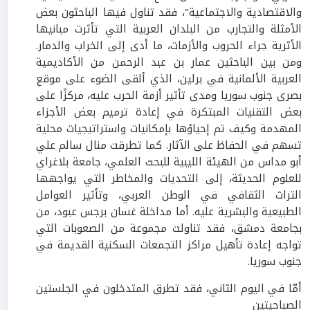
والاقتصادية والاجتماعية"، فقد تناول فيها الباحثون بعض
الأمثلة والتجارب من البلدان العربية التي تأثرت مبانيها
الأثرية جراء الحروب والأزمات، ما أدى إلى الخراب والدمار.
ومن بين الباحثين عمار بن عبد الرحمن من الأكاديمية
العربية الألمانية في برلين، الذي ألقى الضوء على موقع
بصرى جنوب سوريا ومدى تأثير أزمة الحرب عليه، مركزًا على
بعض التقنيات المبتكرة في إعادة ترميم بعض الأجزاء
المهدمة وكيف تم إحياؤها بإمكانيات واستراتيجيات محلية
تسهم في الحفاظ على الآثار. كما تطرقت منال سالم علي
أبو مداس من الهيئة الليبية للبحث العلمي، جامعة بلاغراي
للعلوم الحديثة، إلى التحديات والمخاطر التي يواجهها
التراث الثقافي في الوطن العربي، وتأثير العوامل
الطبيعية والبشرية عليه. أما مداخلة غسان برجس عبود، من
بجامعة دمشق، فقد تناولت مجموعة من الصعوبات التي
تواجه إعادة تأهيل مراكز التجمعات السكنية القديمة في
جنوب سوريا.
أمّا في اليوم الثاني، فقد تطرق المتدخلون في الجلستين
الصباحيتين