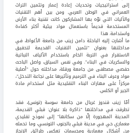
إلى استراتيجيات وتحديات إعادة إعمار وتثمين التراث
العمراني في الوطن العربي. ومن بين أهم التقنيات
والآليات التي نوّه بها المشاركون كانت تقنية بناء الأرض
المستخدمة قديماً باستعمال مواد بيئية أكثر كفاءة
واستدامة. هذا
ما أشارت إليه الباحثة دامن زينب من جامعة الأغواط، في
مداخلتها بعنوان "تثمين التقنيات القديمة لتحقيق
الاستقرار في التربة الخام باستخدام الألياف النباتية
والسكريات في البناء". وفي نفس السياق، واصل الباحث
حفصي مصطفى من جامعة ورقلة، مداخلته حول "أصلية
مواد وعرف البناء في الترميم وتأثيرها على نجاعة التدخل"،
مركزاً على مهارات البناء التقليدية مثل استخدام مادة
الجير أو الكلس.
أمّا زينب قندوز غربال من جامعة سوسة (تونس)، فقد
تطرقت في مداخلتها "ذاكرة بلا عنوان: قبلي القديمة،
المدينة المهجورة إلّا من سكانها" إلى نموذج تقليدي
معماري حي في مدينة قبلي بالجنوب التونسي، وما تحمله
من أشكال معمارية ومجسمات تعكس طرائق الإنجاز