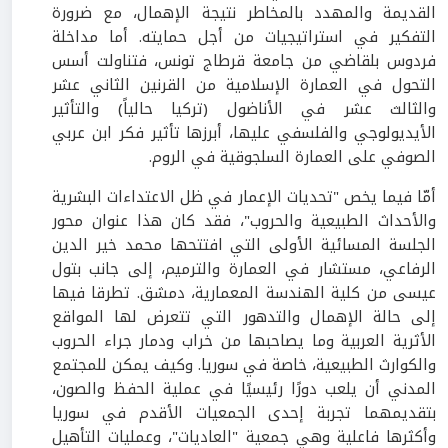
القديمة والمهدد بالمخاطر نتيجة الإهمال، مع ضرورة
التفكير في استراتيجيات من أجل حمايته. أما مداخلة
فردوس بلقاضي من جامعة قرطاج تونس، فتناولت أسس
التحول في العمارة الإسلامية من القرنين الثاني عشر
والثالث عشر في الأناضول (تركيا حالياً) والتأثير
الأيديولوجي والفلسفي عليها، أبرزها تأثير فكر ابن عربي
الصوفي على العمارة السلجوقية في الروم.
أمّا فيما يخص "تحديات الإعمار في ظل الاعتداءات البشرية
والأحداث الطبيعية والحروب"، فقد كان هذا عنوان محور
الجلسة المسائية الأولى التي افتتحها محمد خير الدين
الرفاعي، مستشار في العمارة والترميم، إلى جانب بتول
عيسى من كلية الهندسة المعمارية، دمشق. تطرقا فيها
إلى حالة الإهمال والتدهور التي تتعرض لها المواقع
الأثرية العربية وما يصاحبها من خراب ودمار جراء الحروب
والكوارث الطبيعية، خاصة في سوريا. وكيف يمكن للمجتمع
المدني أن يلعب دورًا رئيسيًا في عملية الحفظ والصون،
بتقديمهما تجربة إحدى الجمعيات الأقدم في سوريا
وأكثرها فاعلية وهي جمعية "العاديات"، وعمليات التأهيل