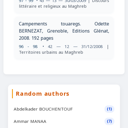
97 - 99
• 43 — 13 — 30/03/2009
| Discours
littéraire et religieux au Maghreb
Campements touaregs. Odette
BERNEZAT, Grenoble, Editions Glénat,
2008. 192 pages
96 - 98
• 42 — 12 — 31/12/2008
|
Territoires urbains au Maghreb
Random authors
Abdelkader BOUCHENTOUF
(1)
Ammar MANAA
(7)