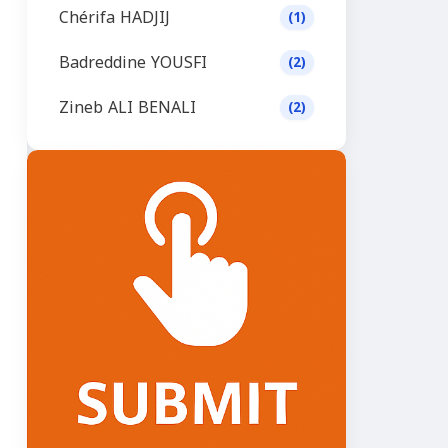
Chérifa HADJIJ
(1)
Badreddine YOUSFI
(2)
Zineb ALI BENALI
(2)