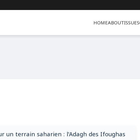
HOME
ABOUT
ISSUES
r un terrain saharien : l'Adagh des Ifoughas