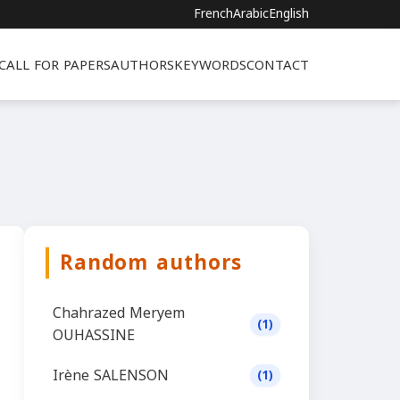
French
Arabic
English
CALL FOR PAPERS
AUTHORS
KEYWORDS
CONTACT
Random authors
Chahrazed Meryem
(1)
OUHASSINE
Irène SALENSON
(1)