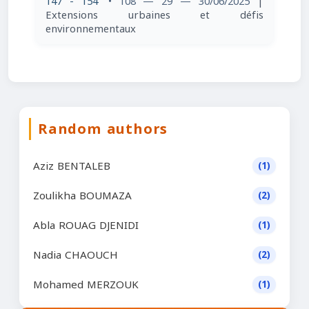
147 - 154
• 108 — 29 — 30/06/2025
|
Extensions urbaines et défis
environnementaux
Random authors
Aziz BENTALEB
(1)
Zoulikha BOUMAZA
(2)
Abla ROUAG DJENIDI
(1)
Nadia CHAOUCH
(2)
Mohamed MERZOUK
(1)