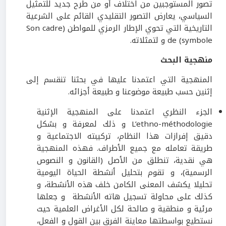
تصور المستوجبين من اختلاف أو من طرح جديد للتمثيل
السياسي، يعارض التصور التقليدي القائم على الشرعية
التاريخية التي تحوي الإطار الرمزي للمواطن (Son cadre
de (symbole و لتمثلاته.
منهجية البحث
المنهجية التي اعتمدنا عليها في بحثنا تنقسم إلى
إثنين حسب طبيعة موضوعنا و طبيعة أجزائه.
الجزء النظري اعتمدنا على المنهجية الإثنية
L’ethno-méthodologie و ذلك لمعرفة و بشكل
دقيق إفرازات هذا النظام، تركيبته الاجتماعية و
طريقة تعامله مع جميع الأطراف. فهذه المنهجية
هي نقدية، تنطلق من الأصل (القانون و النصوص
الرسمية)، و تقوم بتحليل أنشطة الحياة اليومية
تحليلا يكشف المعنى الكامن خلف هذه الأنشطة، و
كذلك على محاولة تسجيل هاته الأنشطة و جعلها
مرئية و منطقية و صالحة لكل الأغراض العلمية حيث
نستطيع بواسطتها معاينة الفرق بين القول و الفعل،