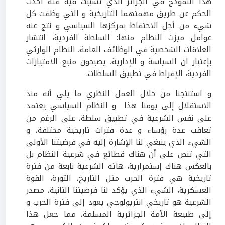
هذا النموذج في الجزائر الذي تسببت فيه فئة أخذت
الحكم عن طريق مهمتهما التاريخية و التي وظفت كل
شيء من أجل الاحتفاظ بمركزها السياسي و نتج عنه
عوامل ميزت النظام منها: السلطة الفردية، انتشار
العلاقات الشخصية في الوظائف العامة، النظام الوارثي
بإعتبار ان السياسة و الإدارية، يصبحون منبع الامتيازات
الفردية، الإفراط في تطبيق السلطات.
و استنتجنا من خلال العمل النظري ما يلي أنه منذ
الاستقلال إلى يومنا هذا و النظام السياسي يعتمد
على نفس الشرعية في تطبيق سلطة، على الرغم من
تعاقب عدة رؤساء و عدة فترات تاريخية مختلفة، و
الشيء الذي ينبغي لنا الإشارة إليه في فرضيتنا الأولى
التي تنص على أن هناك قطائع في شرعية النظام بل
بالعكس هناك إستمرارية، هاته الشرعية نابعة من فترة
تاريخية هي فترة الحرب مثل التاريخ، الثورة، القوة
العسكرية، الشيء الذي يؤكد لنا فرضيتنا الثانية، مصدر
الشرعية هو تاريخي انثريولوجي يعود إلى فترة الحرب و
إلى طبيعة الأمة الجزائرية المسلمة، مما جعل هذا