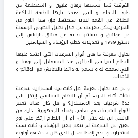
الفوقية كما يسميها برهان غليون، و المصطنعة من
طرف الحكام، و التي تعتمد عليها الطبقة الحاكمة
انطلاقا من القمة لتبرير سلطتها. فإن هذا النوع من
الشرعية يمكن معرفته من خلال تحليل النصوص الرسمية
من مواثيق و دساتير، بداية من ميثاق طرابلس إلى
دستور 1989 و تعديلاته خطب الرؤساء و السياسيين.
نحاول معرفة ما هي أنواع الشرعيات التي اعتمد عليها
النظام السياسي الجزائري مند الاستقلال إلى يومنا. و
التي سمحت له و تسمح له دائما بالتعايش مع الوقائع و
الأحداث.
و من هنا نحاول معرفة، هل كانت فيه استمرارية لشرعية
نشأت أثناء الحرب، أم أن النظام السياسي إرتكز على
عدة شرعيات بعد الاستقلال؟ و هل كان هناك تغيير
لأنواع الشرعيات مع تعاقب رؤساء الجمهورية، بداية من
الرئيس ابن بلة حتى الآن، أم أن النظام ارتكز على نوع
معين من الشرعية لم تتغير بتغير الرؤساء و كانت سمة
استمراره، و عدم إنقطاعه، بل الذي كان يحدث هو أولوية