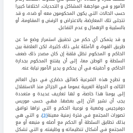
الأمور و في مواجهة المشاكل و التحديات، اختلافا كبيرا
حسب الحالات التي يكون المحكومون معه أو ضده، و قد
تتجلى تلك المعارضة، بالاعتراض و الرفض و المقاومة، أو
بالسلبية و الإهمال و عدم التفاعل.
و قد يتمكن أي حكم من تحقيق استمرار وضع ما عن
طريق القوة، و الأمثلة على ذلك كثيرة، لكن العلاقة بين
الحاكم و المحكوم تظل قلقة إن كان مصدر ذلك ضعف
السلطة و الوطن معا، إلى أن يقتنع المحكوم بجدارة
الحاكم، و أحقيته في أن يحكم و يدير الأمور نيابة عنه.
و تطرح هذه الشرعية كعائق حضاري في دول العالم
الثالث و الدولة العربية عموما في الجزائر منذ الاستقلال
إلى يومنا هذا خاصة، و لها تعاريف عديدة و متعددة
يجب أن نشير الآن إلى بعضها. فهي حسب موريس
دوفرجيس وضعية و نوعية الحكم و التي نراها توافق
تصورات المجتمع في فترة زمنية معينة
[3]
، و التي هي
بذلك تطابق السلطة أو الحكم مع أصله و منبعه أو مع
المجتمع في أشكال تنظيماته و وظيفته. و التي تشكل