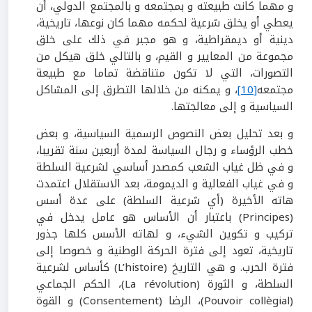
و مهما كانت طبيعته و بمجتمعه و بالمجتمع الدولي، أن
يعطي أو يخلق شرعية لحكمه مهما كان نوعها، تاريخية،
دينية أو ديمقراطية، و هو مجبر في ذلك على خلق
مجموعة من المعايير و القيم، و بالتالي خلق هيكل من
التصورات، التي لا تكون متناقضة تماما مع طبيعة
مجتمعه
[10]
، و يمكنه من خلالها التطرق إلى المشاكل
السياسية و إلى معالجتها.
و بعد تحليل بعض النصوص الرسمية السياسية، و بعض
خطب الرؤساء و رجال السياسة لمدة أربعين سنة تقريبا،
و في ظل غياب الشعب كمصدر أساسي لشرعية السلطة
و في غياب الفعالية و الديمومة، بعد الاستقلال اعتمدت
هاته الأخيرة (أي شرعية السلطة) على عدة أسس
(Principes) باعتبار أن الأساس هو عامل يدخل في
تركيب و تكوين الشيء، و لهاته الأسس كلها جذور
تاريخية، تعود إلى فترة الحركة الوطنية و خصوصا إلى
فترة الحرب. و هي التاريخ (L’histoire) كأساس لشرعية
السلطة، و الثورة (La révolution)، الحكم الجماعي
(Pouvoir collègial)، الرضا (Consentement) و القوة