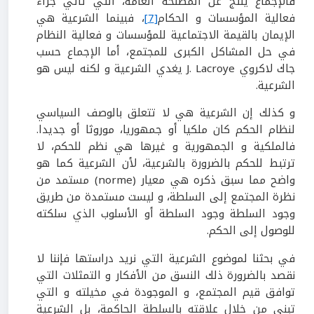
فالإجماع ينتج عن المصلحة العامة، التي تأتي جراء
فعالية المؤسسات و الحكام
[7]
، فبينما الشرعية هي
الإيمان بالقيمة الاجتماعية للمؤسسات و فعالية النظام
في حل المشاكل الكبرى للمجتمع، أما الإجماع حسب
جاك لاكروي J. Lacroye يغدي الشرعية و لكنه ليس هو
الشرعية.
و كذلك إن الشرعية هي لا تتعلق بالوصف السياسي
لنظام الحكم كان ملكيا أو جمهوريا، موروثا أو جديدا.
فالملكية و الجمهورية و غيرها هي نظم للحكم، لا
ترتبط للحكم بالضرورة بالشرعية، لأن الشرعية كما هو
واضح مما سبق ذكره هي معيار (norme) مستمد من
نظرة المجتمع إلى السلطة، و ليست مستمدة من طريق
وجود السلطة وجود السلطة أو الأسلوب الذي سلكته
للوصول إلى الحكم.
في بحثنا لموضوع الشرعية التي نريد دراستها فإننا لا
نقصد بالضرورة ذلك النسق من الأفكار و التمثلات التي
توافق قيم المجتمع، و الموجودة في مخيلته و التي
تبنى من خلال علاقته بالسلطة الحاكمة، بل الشرعية