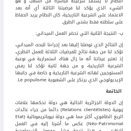
النظام لا يستمد شرعيته مباشرة من الشعب و هو
الشيء الذي يؤكد لنا فرضيتنا الثالثة أي أنه بعد
الاعتماد على الشرعية التاريخية، كان النظام يريد الحفاظ
على سلطته فقط بشتى الطرق.
ب- النتيجة الثانية التي تحضر العمل الميداني:
إن النتائج الذي توصلنا إليها بعد إجراءنا للبحث الميداني،
تؤكد لنا من جهة نتائج للفرضيات الثلاثة للعمل النظري،
إذ تعتبر عيناتنا أنه ما زال هناك استمرارية في نوعية
الشرعية التاريخية، و من جهة ثانية تؤكد لنا رفض
المستوجبين لهاته الشرعية التاريخية و خاصة في جانبها
الإيديولوجي الذي يرتكز على الشعبوية Le populisme.
الخاتمة
إن الدولة الجزائرية الحالية هي دولة تحكمها علاقات
زبونية (Relations clientélistes) دائما من جراء عائدات
الريع الطاقوي، أكثر مما هي دولة نيوباتريمونالية (Etat
Néo-Patrimonial) عكس ما أشرنا إليه في العمل
النظري و هذا نتيجة فشل مفعول الإيدولوجية