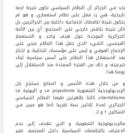
نجد في الجزائر أن النظام السياسي تكون نتيجة ازمة
تاريخية، هي رد فعل على نظام استعماري، و هو لم
يتكون نتيجة تناقضات اجتماعية داخلية بين الجزائريين، بل
كان نتيجة تناقض خارجي على المجتمع، أي بين الأمة
الجزائرية الموحدة حول هدف واحد و الاستعمار
الفرنسي، الشيء الذي جعل هذا النظام مبني على
الإجماع الفوقي و ليس على مؤسسات انتخابية، و ارتكز
بعد الاستقلال هذا النظام على أسس سياسية لبناء
شرعيته، و ذلك من الفترة الممتدة منذ الاستقلال إلى
يومنا هذا.
و من خلال هذه الأسس و المنابع نستنتج بان
الإيديولوجحية الشعبوية Le populisme و الزبونية Le
clientélisme، كانتا ظاهرتين طبعتا النظام السياسي
الجزائري لمدة ثلاثين سنة تقريبا كما هو مبين في
الشكلين 1 و 2.
فالإيديولوجية الشعوبية، و التي تهدف إلى عدم
الاعتراف بالتناقضات السياسية داخل المجتمع، تغير