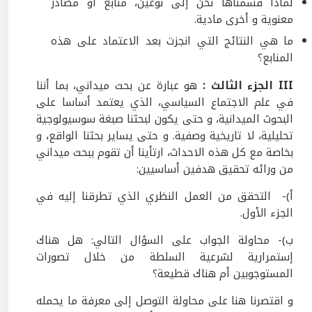
لماذا قسمناها نحن إلى نوعين، منابع أو مصادر
معنوية و أخرى مادية.
ما هي النتائج التي انجزت بعد الاعتماد على هذه
المنابع؟
III
الجزء الثالث :
هو عبارة عن بحث ميداني، بما أننا
في علم الاجتماع السياسي، الذي يعتمد أساسا على
البحوث الميدانية، و حتى يكون لبحثنا صبغة سوسيولوجية
تحليلية، لا تاريخية وصفية. و حتى يساير بحثنا الواقع، و
بخاصة مع كل هذه الاحداث، ارتأينا أن تقوم ببحث ميداني
من ورائه تحقيق هدفين أساسيين:
أ)- التحقق من العمل النظري الذي تطرقنا إليه في
الجزء الأول.
ب)- محاولة الجواب على السؤال التالي: هل هناك
إستمرارية لشرعية السلطة من خلال تصورات
المستوجوبين أم هناك قطيعة؟
و اقتصرنا هنا على محاولة التوصل إلى معرفة ما يحمله