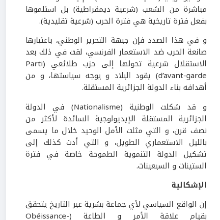
مباشرة من الشعب (شرعية ديمقراطية) بل استلموها
بفعل فترة تاريخية هي فترة الحرب (شرعية تقليدية).
و في هذا الصدد فإن جبهة التحرير الوطني، باعتبارها
صانعة الحرب ضد الاستعمار الفرنسي، لقت في ذلك بعد
الاستقلال شرعية تحولها إلى حزب طلائعي (Parti
d’avant-garde) يقود البلاد و يوجه سياستها، و من
أهدافه بناء الدولة الجزائرية المستقلة.
و قد شكلت الوطنية (Nationalisme) في الدولة
الجزائرية المستقلة الإيديولوجية السائدة لأكثر من
نصف قرن، و التي مثلت الأمل الوحيد خلال ما يسمى
بالليل الاستعماري الطويل، و التي أدت كذلك إلى
تشكيل الدولة التنموية الطموحة خاصة في فترة
الستينات و السبعينات.
الإشكالية
إن الواقع السياسي لأي جماعة بشرية عبر التاريخ يتحقق
بقيام علاقة الأمر و الطاعة (Obéissance-