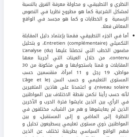
النظري و التطبيقي، و محاولة معرفة الفرق بالنسبة
لمشكل الشرعية كما هو مطروح نظريا في النصوص
الرسمية و الخطابات و كما هو مجسد في الواقع
المعاش فعلا.
أما في الجزء التطبيقي، فقمنا بإعتماد دليل المقابلة
التكميلي (Entretien (complémentaire، و بتحليل
مضمون الخطب التي تحصلنا عليها (L’analyse (du
contenu، من خلال العينات التي أجرينا معها
المقابلات و قمنا باستجوابها و هي متكونة من 30
مواطن، 19 رجل و 11 امرأة، منقسمين حسب
المستوى التعليمي و حسب السن (L’âge et le
niveau solaire)، و اعتمدنا على هاذين المتغيرين
لأنه حسب رأينا تكمن نقطة الاختلاف بين المواطنين
في الرأي، بين الذين عايشوا فترة الحرب و الآخرين
الذين لم يعايشوها و هم من الشباب، مختلفون في
النظرة إلى الماضي و إلى المستقبل، و بين
المواطنين ذوي مستوى تعليمي يسطيعون تحليل و
فهم الواقع السياسي بطريقة تختلف عن الذين