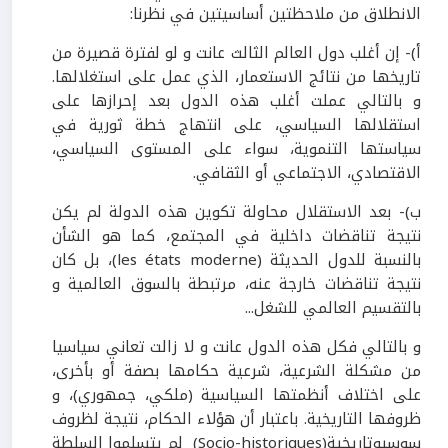
الانطلاق من ملاحظتين أساسيتين في نظرنا:
أ)- إن أغلب دول العالم الثالث عانت و لو لفترة قصيرة من
تاريخها من نتائج الاستعمار، الذي عمل على استغلالها.
و بالتالي عملت أغلب هذه الدول بعد إحرازها على
استقلالها السياسي، على انتهاج خطة ثورية في
سياستها التنموية، سواء على المستوى السياسي،
الاقتصادي، الاجتماعي أو الثقافي.
ب)- بعد الاستقلال محاولة تكوين هذه الدولة لم يكن
نتيجة تناقضات داخلية في المجتمع، كما هو الشأن
بالنسبة للدول الحديثة (les états moderne)، بل كان
نتيجة تناقضات خارجة عنه، مرتبطة بالسوق العالمية و
بالتقسيم العالمي للشغل...
و بالتالي فكل هذه الدول عانت و لا زالت تعاني سياسيا
من مشكلة الشرعية، شرعية حكامها بصفة أو بأخرى،
على اختلاف أنظمتها السياسية (ملكي، جمهوري)، و
ظروفها التاريخية. باعتبار أن هؤلاء الحكام، نتيجة لظروف
سوسيوتاريخية(Socio-historiques) لم يتسلموا السلطة