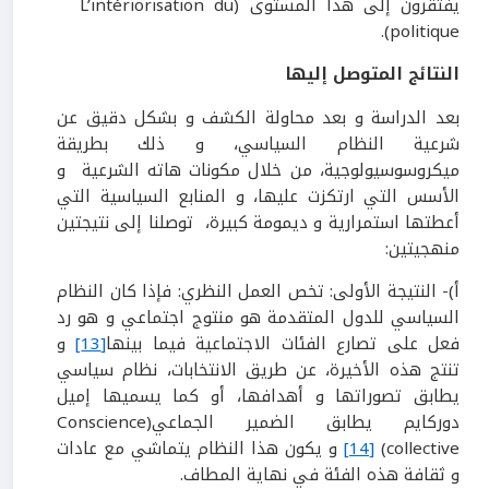
يفتقرون إلى هذا المستوى (L’intériorisation du
politique).
النتائج المتوصل إليها
بعد الدراسة و بعد محاولة الكشف و بشكل دقيق عن
شرعية النظام السياسي، و ذلك بطريقة
ميكروسوسيولوجية، من خلال مكونات هاته الشرعية و
الأسس التي ارتكزت عليها، و المنابع السياسية التي
أعطتها استمرارية و ديمومة كبيرة، توصلنا إلى نتيجتين
منهجيتين:
أ)- النتيجة الأولى: تخص العمل النظري: فإذا كان النظام
السياسي للدول المتقدمة هو منتوج اجتماعي و هو رد
فعل على تصارع الفئات الاجتماعية فيما بينها
[13]
و
تنتج هذه الأخيرة، عن طريق الانتخابات، نظام سياسي
يطابق تصوراتها و أهدافها، أو كما يسميها إميل
دوركايم يطابق الضمير الجماعي(Conscience
collective)
[14]
و يكون هذا النظام يتماشي مع عادات
و ثقافة هذه الفئة في نهاية المطاف.