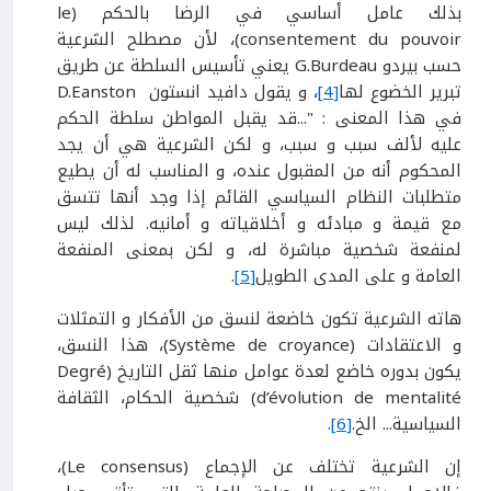
بذلك عامل أساسي في الرضا بالحكم (le
consentement du pouvoir)، لأن مصطلح الشرعية
حسب بيردو G.Burdeau يعني تأسيس السلطة عن طريق
تبرير الخضوع لها
[4]
، و يقول دافيد انستون D.Eanston
في هذا المعنى : "...قد يقبل المواطن سلطة الحكم
عليه لألف سبب و سبب، و لكن الشرعية هي أن يجد
المحكوم أنه من المقبول عنده، و المناسب له أن يطيع
متطلبات النظام السياسي القائم إذا وجد أنها تتسق
مع قيمة و مبادئه و أخلاقياته و أمانيه. لذلك ليس
لمنفعة شخصية مباشرة له، و لكن بمعنى المنفعة
العامة و على المدى الطويل
[5]
.
هاته الشرعية تكون خاضعة لنسق من الأفكار و التمثلات
و الاعتقادات (Système de croyance)، هذا النسق،
يكون بدوره خاضع لعدة عوامل منها ثقل التاريخ (Degré
d’évolution de mentalité) شخصية الحكام، الثقافة
السياسية... الخ.
[6]
.
إن الشرعية تختلف عن الإجماع (Le consensus)،