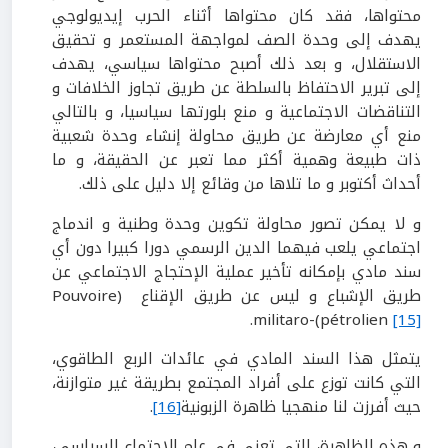
محتواها، فقد كان محتواها أثناء الحرب إيديولوجي
يهدف إلى وحدة الصف لمواجهة المستعمر و تحقيق
الاستقلال، و بعد ذلك أصبح محتواها سياسي، يهدف
إلى تبرير الاحتفاظ بالسلطة عن طريق تجاوز الخلافات و
التناقضات الاجتماعية و منع بلورتها سياسيا، و بالتالي
منع أي معارضة عن طريق محاولة إنشاء وحدة شعبية
ذات طبيعة وهمية أكثر مما تعبر عن الحقيقة، و ما
أحداث أكتوبر و ما تلاها من وقائع إلا دليل على ذلك.
و لا يمكن تصور محاولة تكوين وحدة وطنية و اندماج
اجتماعي يلعب فيهما الدين الرسمي دورا كبيرا دون أي
سند مادي بإمكانه تأخير عملية الإحتجاج الاجتماعي عن
طريق الإشباع و ليس عن طريق الإقناع (Pouvoire
.
militaro-(pétrolien
[15]
يتمثل هذا السند المادي في عائدات الربع الطاقوي،
التي كانت توزع على أفراد المجتمع بطريقة غير متوازنة،
حيث أفرزت لنا منهجيا ظاهرة الزبونية
[16]
.
و هذه الظاهرة، التي تعني في علم الاجتماع السياسي،