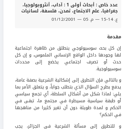
عدد خاص : أبحاث أولى 1 : آداب، أنثروبولوجيا،
جغرافيا، علم الاجتماع، تمدن، فلسفة، لسانيات
ع. 14-15 — م. 05 — 01/12/2001
مقدمة
إن كل بحث سوسيولوجي ينطلق من ظاهرة اجتماعية
لها وجودها داخل الواقع الإنساني الملموس، و إن كل
حدث أو تصرف اجتماعي يخضع إلى محددات
سوسيولوجية.
و بالتالي فإن التطرق إلى إشكالية الشرعية بصفة عامة،
يدفع بطرح السؤال الذي بتطلب جواباً، و يتعلق الأمر بما
يلي: لماذا شكل من أشكال السلطة، أي تجمع سياسي
أو طبقة سياسية مسيطرة في مجتمع ما، تبقى في
الحكم و لمدة طويلة دون أن تغير كثيرا من مناهجها
في الحكم؟
و للتطرق إلى مسألة الشرعية في الجزائر، يجب