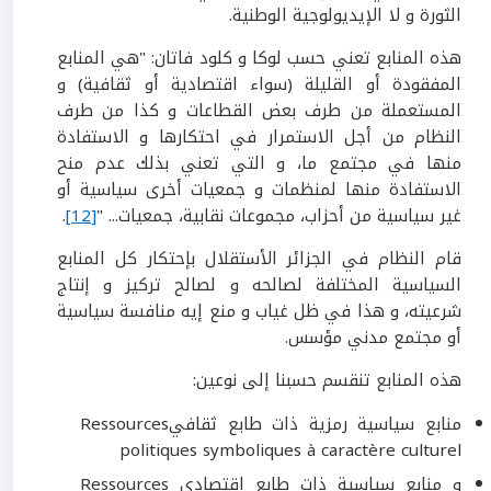
الثورة و لا الإيديولوجية الوطنية.
هذه المنابع تعني حسب لوكا و كلود فاتان: "هي المنابع
المفقودة أو القليلة (سواء اقتصادية أو ثقافية) و
المستعملة من طرف بعض القطاعات و كذا من طرف
النظام من أجل الاستمرار في احتكارها و الاستفادة
منها في مجتمع ما، و التي تعني بذلك عدم منح
الاستفادة منها لمنظمات و جمعيات أخرى سياسية أو
غير سياسية من أحزاب، مجموعات نقابية، جمعيات... "
[12]
.
قام النظام في الجزائر الأستقلال بإحتكار كل المنابع
السياسية المختلفة لصالحه و لصالح تركيز و إنتاج
شرعيته، و هذا في ظل غياب و منع إيه منافسة سياسية
أو مجتمع مدني مؤسس.
هذه المنابع تنقسم حسبنا إلى نوعين:
منابع سياسية رمزية ذات طابع ثقافيRessources
politiques symboliques à caractère culturel
و منابع سياسية ذات طابع اقتصادي Ressources