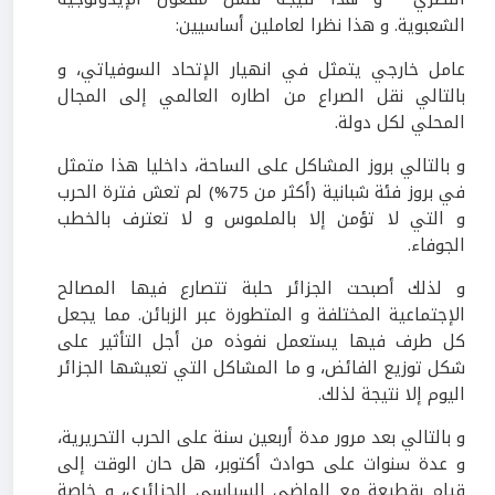
الشعبوية. و هذا نظرا لعاملين أساسيين:
عامل خارجي يتمثل في انهيار الإتحاد السوفياتي، و
بالتالي نقل الصراع من اطاره العالمي إلى المجال
المحلي لكل دولة.
و بالتالي بروز المشاكل على الساحة، داخليا هذا متمثل
في بروز فئة شبانية (أكثر من 75%) لم تعش فترة الحرب
و التي لا تؤمن إلا بالملموس و لا تعترف بالخطب
الجوفاء.
و لذلك أصبحت الجزائر حلبة تتصارع فيها المصالح
الإجتماعية المختلفة و المتطورة عبر الزبائن. مما يجعل
كل طرف فيها يستعمل نفوذه من أجل التأثير على
شكل توزيع الفائض، و ما المشاكل التي تعيشها الجزائر
اليوم إلا نتيجة لذلك.
و بالتالي بعد مرور مدة أربعين سنة على الحرب التحريرية،
و عدة سنوات على حوادث أكتوبر، هل حان الوقت إلى
قيام بقطيعة مع الماضي السياسي الجزائري، و خاصة