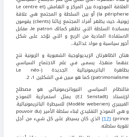
العلاقة الموجودة بين المركز و الهامش (Le centre et
la péripherie) أو بين السلطة و المجتمع هي علاقة
زبونية، حيث يظهر أفراد المجتمع زبائنا (clients) يقومون
بمساندة السلطة التي تظهر كمالك le patron، مقابل
الاستفادة المادية من الريع و التي تؤخد على شكل
أجور سياسية و مواد غدائية...
هتان الظاهرتان الإيديولوجية الشعبوية و الزبونية نتج
عنهما منهجا، يسمى في علم الاجتماع السياسي
بظاهرة الباتريمونيالية الجديدة (Le néo-
(patrimonialisme كما هو مبين في الشكلين 1، 2.
فالنظام السياسي النيوباتريمونيالي هو مصطلح
لإزنستاد (E.I Senstadt) يمثل استمرارية النموذج
الفيبيري (Modèle weberien) للسيطرة الباتريمونيالية.
و هي النموذج التقليدي لبناء سلطة الأمير (pouvoir du
prince)
[17]
الذي كان يسيطر على كل شيء من أجل
تقوية سلطته.