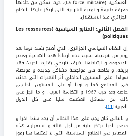
العسكرية (La force militaire)، حيث يمكن من خلالها
معرفة طبيعة و نوعية الشرعية التي ارتكز عليها النظام
الجزائري منذ الاستقلال.
الفصل الثاني: المنابع السياسية
(Les ressources
politiques)
إن النظام السياسي الجزائري، الذي أصبح يفقد يوما بعد
يوم من شرعيته، بسبب عدم ارتباط هذه الشرعية بعنصر
الديمومة و ارتباطها بظرف تاريخي (فترة الحرب) فقد
بريقه، و بخاصة في مواجهة مشاكل جديدة و عويصة،
سواءا على المستوى الداخلي أثر التغيرات التي حدثت
في المجتمع كما و نوعا أو على المستوى الخارجي
خاصة بعد حرب 1967 و انتكاسة العرب... و ما انجز على
ذلك من مشاكل انعكست سلبا على كل الدول
العربية
[11]
.
و بالتالي كان يجب على هذا النظام أن يجد سندا آخرا و
مصدرا آخرا يرتكز عليه من أجل بقائه و استمراره، هذه
المصادر هي المنابع السياسية، التي لا تمثلها هنا رموز