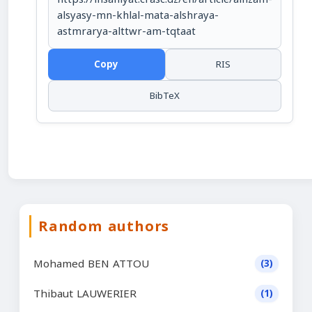
alsyasy-mn-khlal-mata-alshraya-
astmrarya-alttwr-am-tqtaat
Copy
RIS
BibTeX
Random authors
Mohamed BEN ATTOU
(3)
Thibaut LAUWERIER
(1)