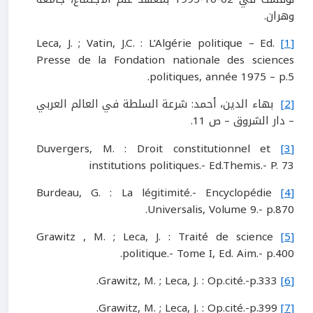
وهران.
Leca, J. ; Vatin, J.C. : L’Algérie politique – Ed.
[1]
Presse de la Fondation nationale des sciences
politiques, année 1975 – p.5.
[2]
بهاء الدين، أحمد: شرعة السلطة في العالم العربي
– دار الشروق – ص 11.
Duvergers, M. : Droit constitutionnel et
[3]
institutions politiques.- Ed.Themis.- P. 73
Burdeau, G. : La légitimité.- Encyclopédie
[4]
Universalis, Volume 9.- p.870.
Grawitz , M. ; Leca, J. : Traité de science
[5]
politique.- Tome I, Ed. Aim.- p.400.
Grawitz, M. ; Leca, J. : Op.cité.-p.333.
[6]
Grawitz, M. ; Leca, J. : Op.cité.-p.399.
[7]