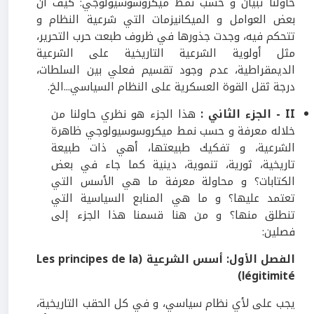
حاولنا تبيان و حسب نمط ميكروسوسيولوجي: كيف أن
بعض العوامل و الميكانيزمات التي شرعية النظام و
تتحكم فيه، وجدت جذورها في ظروف طبعت حرب التحرير،
مثل أولوية الشرعية التاريخية على الشرعية
الديمقراطية، عدم وجود تقسيم فعلي بين السلطات،
درجة ثقل القوة العسكرية على النظام السياسي...الخ.
II
-
الجزء الثاني :
هذا الجزء هو نظري حاولنا من
خلاله معرفة و حسب نمط ميكروسوسيولوجي ظاهرة
الشرعية، و تفكيك طبيعتها، أهي ذات طبيعة
تاريخية، ثورية، تنموية، دينية كما جاء في بعض
الكتابات؟ و محاولة معرفة ما هي الأسس التي
تعتمد عليها؟ و ما هي المنابع السياسية التي
تنطلق منها؟ و من هنا قسمنا هذا الجزء إلى
فصلين:
الفصل الأول:
أسس الشرعية
(Les principes de la
légitimité)
يجب على لأي نظام سياسي، و في كل الحقب التاريخية،