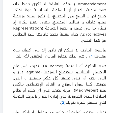
Commandement)، هذه العلاقة لا تكون فقط ذات
صفة مادية، باعتبار أن السلطة السياسية قوة تحتكر
جميع أدوات القمع في المجتمع، بل تكون فكرة مرتبطة
بقيم، عادات و تقاليد المجتمع. فهي تعتبر فكرة إذ
تمثل ما في ضمير و تصور الجماعة (Représentation
collectives) عن حياة معينة تحدد غاياتها بقدر التطابق
مع هذا التصور.
فالقوة المادية لا يمكن ان تأتي إلا في أعقاب قوة
معنوية
[1]
، و هي بذلك تتجاوز القانون الوضعي لأي بلد.
هذه الفكرة أو القيمة (La norme) تعرف في علم
الاجتماع السياسي بمصطلح الشرعية (La légitimé)، و
التي يجب أن يبني عليها كل حكم مستقر. و التي،
بدونها، كما يقول المؤرخ و العالم الإجتماعي ماكس
فيبر (Max Weber) ، فإنه يصعب على أي حكم أو نظام
امتلاك القدرة الضرورية على إدارة الصراع بالدرجة اللازمة
لكي يستقر لفترة طويلة
[2]
.
تختلف قدرة و كفاءة أي حكم، في محاولة امتلاكه زمام