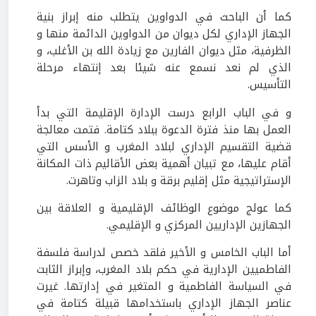
كما أن الباحث في الدواوين يتطلب منه إبراز بنية
الجهاز الإداري لكل ديوان من الدواوين الدائمة منها و
الظرفية، مثل ديوان الفارين مع زيادة الله بن الأغلب، و
الذي لم نعد نسمع عنه شيئا بعد إنتهاء مرحلة
التأسيس.
و في الباب الرابع درست الإدارة الإقليمة التي بدأ
العمل بها منذ فترة الدعوة ببلاد كتامة. فتمت معالجة
قضية التقسيم الإداري لبلاد المغرب و الأسس التي
أقام عليها، مع تبيان أهمية بعض الأقاليم ذات المكانة
الإستراتيجية مثل إقليم برقة و بلاد الزاب وتاهرت.
كما عولج موضوع الوظائف الإقليمية و العلاقة بين
الجهازين الإداريين المركزي و الإقليمي.
أما الباب الخامس و الأخير فلقد خصص لدراسة فلسفة
الفاطميين الإدارية في حكم بلاد المغرب، وإبراز الثابت
في السياسة الفاطمية و المتغير في إدارتها. غيرت
عناصر الجهاز الإداري باستخدامها قبيلة كتامة في