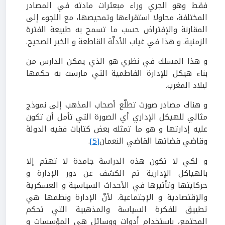
فقط وهو الجري وراء مبعثرات مادته في المصادر
المختلفة، محاولا استقراءها وتمحيصها، مع اللجوء إلى
المقارنة والإفتراض حسب ما تسمح به طبيعة الفترة
الزمنية. و هذا في غياب الأدلّة القاطعة و الخبر الصحيح.
و هذا المسلك في نظري هو الذي يمكن الدارس من
بناء هيكل للإدارة الفاطمية التي مارست به حكمها
لبلاد المغرب.
و هناك مصادر صورت تطلّع أصحاب المذهب إلى نموذج
مثالي للهيكل الإداري أي الصورة التي تأمل أن تكون
عليه إدارتها و هو ما تمثله بعض كتابات فقيه الدولة
وقاضي قضاتها القاضي النعمان
[5]
.
و لكي لا تكون هذه الدراسة جامدة لا تهتم إلا
بالهياكل الإدارية تم الكشف عن دور الإدارة و
حركايتها وتأثيرها في الأحداث السياسية و العسكرية
والإقتصادية و الإجتماعية. لأنّ الإدارة ونظمها هي
تطبيق للفكرة السياسة والمذهبية التي تحكم
المجتمع، باستخدام أدوات ووسائل هي المؤسسات و