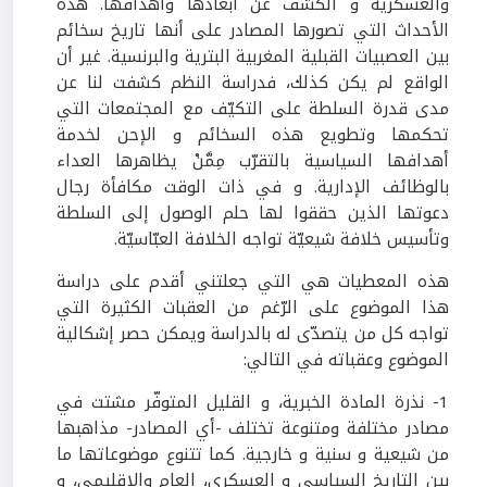
والعسكرية و الكشف عن أبعادها وأهدافها. هذه
الأحداث التي تصورها المصادر على أنها تاريخ سخائم
بين العصبيات القبلية المغربية البترية والبرنسية. غير أن
الواقع لم يكن كذلك، فدراسة النظم كشفت لنا عن
مدى قدرة السلطة على التكيّف مع المجتمعات التي
تحكمها وتطويع هذه السخائم و الإحن لخدمة
أهدافها السياسية بالتقرّب مِمَّنْ يظاهرها العداء
بالوظائف الإدارية. و في ذات الوقت مكافأة رجال
دعوتها الذين حققوا لها حلم الوصول إلى السلطة
وتأسيس خلافة شيعيّة تواجه الخلافة العبّاسيّة.
هذه المعطيات هي التي جعلتني أقدم على دراسة
هذا الموضوع على الرّغم من العقبات الكثيرة التي
تواجه كل من يتصدّى له بالدراسة ويمكن حصر إشكالية
الموضوع وعقباته في التالي:
1- نذرة المادة الخبرية، و القليل المتوفّر مشتت في
مصادر مختلفة ومتنوعة تختلف -أي المصادر- مذاهبها
من شيعية و سنية و خارجية. كما تتنوع موضوعاتها ما
بين التاريخ السياسي و العسكري، العام والإقليمي، و