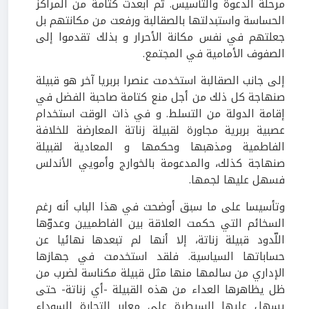
مرحلة الدعوة والتأسيس. ثم أبعدت كتامة من المراكز
الحساسة واستبدلتها بالصقالبة ورفعت من مكانتهم بل
جعلتهم في نفس مكانة الأحرار و بذلك تقدموا إلى
الصفوف الأمامية في المجتمع.
إلى جانب الصقالبة استخدمت عنصرا بربريا آخر هو قبيلة
صنهاجة كل ذلك من أجل منع كتامة صاحبة الفضل في
إقامة الدولة من التسلط. و في ذات الوقت استخدام
عصبية بربرية مجاورة لقبيلة زناتة المعارضة للخلافة
الفاطمية ومذهبها وحكمها و المعادية لقبيلة
صنهاجة كذلك، والمدعومة بالخوارج وأمويي الأندلس
فسهل عليها لجمها.
وتأسيسا على ما سبق أوضحت في هذا الباب أنه رغم
السخائم التي حكمت العلاقة بين الفاطميين وعدوّها
اللّدود قبيلة زناتة، إلا أنها لم تبعدها نهائيا عن
حساباتها السياسية. فلقد استخدمت في جهازها
الإداري من سالمها منها مثل قبيلة مكناسة لضرب من
ظل يظاهرها العداء من هذه القبيلة -أي زناتة- حتى
يسهل عليها السيطرة على معابر التجارة السوداء