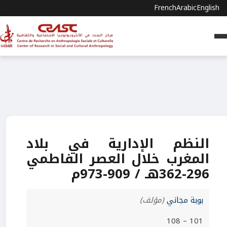
French
Arabic
English
النظم الإدارية في بلاد
المغرب خلال العصر الفاطمي
296-362هـ / 909-973م
بوبة مجاني
(مؤلف)
101 – 108