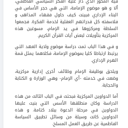
فيه المحور الذي دار عليه الفكر السياسي الفاطمي،
ألا و هو موضوع الإمامة، التي هي حجر الأساس في
البناء الإداري فبينت كيف حاول فقهاء المذاهب و
فلاسفته كل قدراتهم العقلية لخدمة الفكرة. فجمعوا
السلطة ومركزوها في يد الإمام، مسوغين هذه
المركزية بتأويلات لبعض آيات القرآن الكريم.
و في هذا الباب تمت دراسة موضوع ولاية العهد التي
يرتبط ارتباطا كليا بموضوع الإمامة، فكلاهما يمثل قمة
الهرم الإداري.
ويلحق بوظيفة الإمام وظائف أخرى إدارية مركزية،
وضعت في خدمته -أي الإمام- وهي الوزارة و الكتابة
والحجابة.
أما الدواوين المركزية فبحتث في الباب الثالث من هذه
الدراسة وكان منطلقها الأسس التي بنيت عليها
الدواوين في مرحلة الدعوة ببلاد كتامة. و هذه
الدواوين كانت وسيلة من وسائل تطبيق السياسة
الفاطمية عن طريق العمل المسلح.