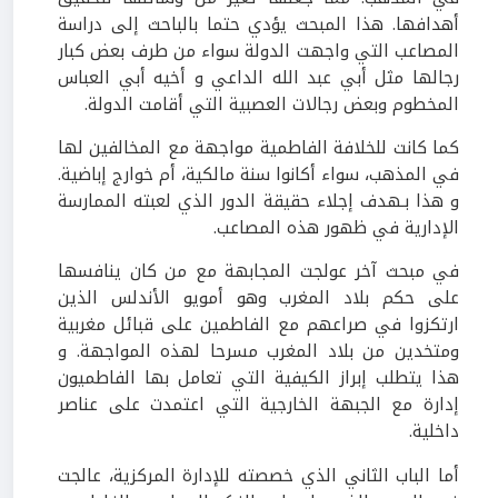
أهدافها. هذا المبحث يؤدي حتما بالباحث إلى دراسة
المصاعب التي واجهت الدولة سواء من طرف بعض كبار
رجالها مثل أبي عبد الله الداعي و أخيه أبي العباس
المخطوم وبعض رجالات العصبية التي أقامت الدولة.
كما كانت للخلافة الفاطمية مواجهة مع المخالفين لها
في المذهب، سواء أكانوا سنة مالكية، أم خوارج إباضية.
و هذا بـهدف إجلاء حقيقة الدور الذي لعبته الممارسة
الإدارية في ظهور هذه المصاعب.
في مبحث آخر عولجت المجابهة مع من كان ينافسها
على حكم بلاد المغرب وهو أمويو الأندلس الذين
ارتكزوا في صراعهم مع الفاطمين على قبائل مغربية
ومتخدين من بلاد المغرب مسرحا لهذه المواجهة. و
هذا يتطلب إبراز الكيفية التي تعامل بها الفاطميون
إدارة مع الجبهة الخارجية التي اعتمدت على عناصر
داخلية.
أما الباب الثاني الذي خصصته للإدارة المركزية، عالجت