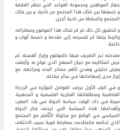
جهاز الموظفين ومجموعة القواعد التي تنظم العلاقة
و تنسقها بين فئات هذا المجتمع من ناحية، و بين فئات
المجتمع والسلطة من ناحية أخرى.
و لتحقيق كل ذلك تم لم شتات هذا الموضوع ومبعثراته،
والربط بينها ثم تقسيمه إلى مقدمة و خمسة أبواب و
خاتمة.
مقدمته تـم التعريف فيها بالموضوع وإبراز أهميته، ثم
عرض اشكاليته مع تبيان المنهج الذي عولج به. وأرفقت
بعرض تحليلي ونقدي لأهم مصادر البحث ومراجعه، مع
إبراز مدى إسهاماتها في سائر مباحثه.
و في الباب الأول عرضت العوامل المؤثرة في الإدراة
الفاطمية ومنطلقاتها الفكرية الفلسفية و المذهبية.
مبينة في ذات الوقت سياسة الدولة في بلاد المغرب
وأهدافها. هذه السياسة التي ترجمت فكر الدولة
السياسي في الواقع مع محاولة التّأقلم مع المجتمع
الذي تحكمه فاصطدمت بمعارضة قوية بسبب الاختلاف
في المذهب. مما جعلها تغير من وسائلها لتحقيق