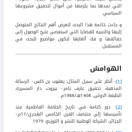
التي تمدها بما يلزمها من أموال لتحقيق مشروعها
السياسي.
و جاءت خاتمة هذا البحث لتعرض أهم النتائج المتوصل
إليها والتنبيه للقضايا التي استعصى عليّ الوصول إلى
حقائقها و فك ألغازها لتكون مواضيع للبحث في
المستقبل.
الهوامش
[1]
- أنظر على سبيل المثال: يعقوب بن كلس.- الرسالة
المذهبة، تحقيق عارف تامر.- بيروت، دار المسيرة،
الطبعة الاولى، 1408هـ/1988م.
[2]
- دور كتامة في تاريخ الخلافة الفاطمية منذ
تأسيسها إلى منتصف القرن الخامس الهجري/11م.-
الجزائر، الشركة الوطنية للنشر و التوزيع، 1979.