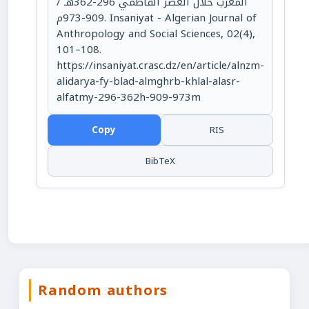
المغرب خلال العصر الفاطمي 296-362هـ /
909-973م. Insaniyat - Algerian Journal of
Anthropology and Social Sciences, 02(4),
101–108.
https://insaniyat.crasc.dz/en/article/alnzm-
alidarya-fy-blad-almghrb-khlal-alasr-
alfatmy-296-362h-909-973m
Copy
RIS
BibTeX
Random authors