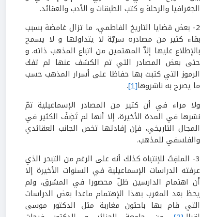
الجغرافيا والرحلة و كتب الطبقات و الأدب والعقائد.
2- بعض قضايا التاريخ الفاطمي، ما تزال غامضة بسبب
بقاء كثير من مصادره سريّة لا يتداولها و لا يسمح
بالإطلاع عليها إلاّ المهتمين من اتباع المذهب ذاته. و
حتى بعض المصادر التي تم الكشف عنها لم تفك
الرموز التي كتبت بها حفاظا على أسرار المذهب حسب
ما يصرح به ناشروها
[1]
.
ولا مراء في أن كثير من المصادر الإسماعيلية تمّ
نشرها في المدة الأخيرة، إلا أنها لم تَضِفْ الكثير في
المجال التاريخي، فإن إفادتها تخص الجانب العقائدي
والفلسفي للمذهب.
3- الملفِتُ للإنتباه كذلك أنه على الرغم من التبحر الذي
عرفته الدراسات الإسماعيلية في السنوات الأخيرة إلا
أن اهتمام الدارسين ظلّ محصورا في المشرق، ولم
يحظ بعد المغرب بهذا الإهتمام ماعدا بعض الدراسات
التي قام بها باحثون مغاربة مثل الدكتور موسى
لقبال
[2]
، من جامعة الجزائر و الدكتور فرحات