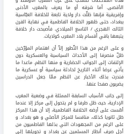
هذه الملاحظات تنسحب على غرب المغرب الأوسط و
الأقصى. أما شرقه أو ما يعرف بالمغرب الأدنى
وإفريقية فإنها ظلّت دار ولاية تابعة للخلافة العبّاسية
ببغداد، حتى ظهور الخلافة الفاطمية في نهاية القرن
الثالث الهجري / التاسع الميلادي. فأصبحت دار خلافة
يتبعها باقي أقسام بلاد المغرب كولايات.
و على الرغم من هذا التّطور إلاّ أن اهتمام المؤرّخين
ظلّ منصرفا إلى الأحداث السياسية والعسكرية دون
الإلتفات إلى الجوانب الحضارية و منها النظم. ماعدا ما
يأتي عرضا أثناء التاريخ لحادثة سياسية أو عسكرية ما
فندرت بذلك الأخبار عن النظم ممّا جعل الدراسين
يضربون صفحا عنها.
إلى جانب الأسباب السابقة الممثلة في وضعية المغرب
الإدارية، حيث ظل طرفا و لم يتحول إلى مركز إلا عندما
أسّست على أرضه الخلافة الفاطمية، إلا أن هذا المركز
ظل ثانويا كذلك، منافسا للمركز الأصلي و هو بغداد. و
على الرغم من المجهودات التي بذلها الفاطميون من
أجل صرف أنظار المسلمين عن بغداد و تحويلها إلى