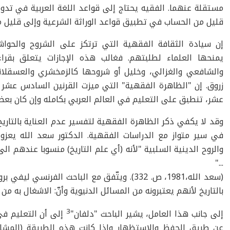
مستقلة عنهما. الفقيه يحتاج إلى قواعد اللغة العربية في تدوي
قليل من الحساب في تطبيق قواعد الوراثة الشرعية وإلى قليل م
إن سيادة الثقافة الفقهية التي ترتكز على الشروح والحواش
يمنحها العلماء لطلبتهم. فغالب هذه الإجازات يتعلق بقراء
والشافعي والغزالي، وخليل أو شروحها كالزمخشري والعسقلا
زروق. إن "الظاهرة الفقهية" التي ميزت القرنين السادس عشر و
عشر، تنطبق على التعليم في العالم العربي بكامله وإن كان بعض 
وقد لا يكفي ذكر الظاهرة الفقهية لتفسير عدم العناية بالتاريخ،
في سير متواز مع الدراسات الفقهية. الدكتور سعد الله يعزو ق
والروح الدينية السلبية "لأنه (أي علم التاريخ) منسوبا عندهم الى
..."
(سعد الله،1981، ص. 332). ويتّفق مع الباحث الفر
بالتاريخ لأنهم يعتبرونه من المسائل الدنيوية وأنّ: الاشغال به من باب الله
3
إلى جانب هذا العامل، يشير الباحث "دلفان"
إلى أن التعليم في
عن طريق الحفظ والاستظهار وإذا كانت هذه الطريقة (المشافه