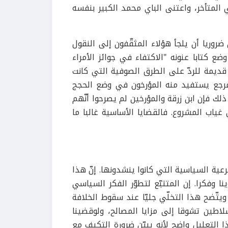
المتأخر، واعتنى الباي محمد الكبير بنفسه
روريا أن يلجأ هؤلاء المثقّفون إلى النقول
ع كتابا عنونه "الاكتفاء في جوائز الأمراء
جمع فيه نصوصا فقهية قديمة للردّ على الطرق الصوفية التي كانت
مرجع يستفيد منه المؤرخون في وضع الحجج
لك فإن ابن زرقة والمؤرخين لم يصرحوا أنّهم
ياب المشروع. فالقضايا الأساسية غالبا ما
رعية السياسية التي كانوا ينشدونها. إنّ هذا
وفكرا. إن المتتبّع لتطوّر الفكر السياسي
يتّضح هذا التخلّي جليّا عند سقوط الخلافة
سلاطين تشوقا إلى مزايا المصالح، ولوقضينا
 الآن لبطلت المصالح" (الغزالي، ص. 502). إنّ هذا التعليل واضح لأنه يبيّن ضرورة التكيف مع