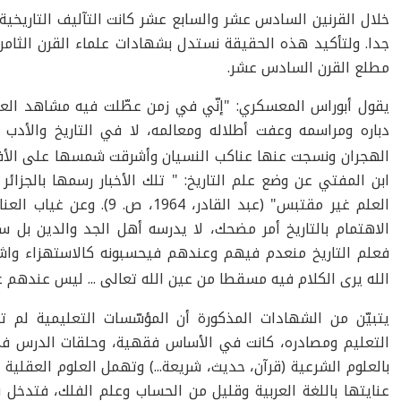
خلال القرنين السادس عشر والسابع عشر كانت التآليف التاريخية في 
جدا. ولتأكيد هذه الحقيقة نستدل بشهادات علماء القرن الثامن ع
مطلع القرن السادس عشر.
يقول أبوراس المعسكري: "إنّي في زمن عطّلت فيه مشاهد الع
دباره ومراسمه وعفت أطلاله ومعالمه، لا في التاريخ والأدب 
الهجران ونسجت عنها عناكب النسيان وأشرقت شمسها على الأفو
ابن المفتي عن وضع علم التاريخ: " تلك الأخبار رسمها بالجزائ
العلم غير مقتبس" (عبد القادر،
الاهتمام بالتاريخ أمر مضحك، لا يدرسه أهل الجد والدين بل س
فعلم التاريخ منعدم فيهم وعندهم فيحسبونه كالاستهزاء واش
الله يرى الكلام فيه مسقطا من عين الله تعالى ... ليس عندهم عل
يتبيّن من الشهادات المذكورة أن المؤسّسات التعليمية لم تك
التعليم ومصادره، كانت في الأساس فقهية، وحلقات الدرس في
بالعلوم الشرعية (قرآن، حديث، شريعة...) وتهمل العلوم العقلية م
عنايتها باللغة العربية وقليل من الحساب وعلم الفلك، فتدخل 