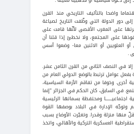
د إلى دعوة سياسية أو مذهبية معيّنة .
اما واضحا بالتأليف التاريخي منذ القرن
ى دور الدولة التي وظّفت التاريخ لصياغة
رتها على المغرب الأقصى لأنّها قامت على
فوذها على المجتمع، ولا نخطئ إذا قلنا أن
ن أو العلويين أو الاثنين معا- وضعوا أسس
 .
إلا في النصف الثاني من القرن الثامن عشر.
 بفعل عوامل ترتبط بالوضع الدولي العام من
ية أخرى. وخوفا من تفاقم الأزمة السياسية،
تمع. في السابق، كان الحكم في الجزائر "إنما
 اجتماعيـــــــا ومحتفظة بسماتها الرئيسية
 وتوجّه الإدارة في البلاد بوصفها القوة
ّ منها منزلة وقدرا. وتغيّرت الأوضاع بسبب
تقراطية العسكرية التركية والأهالي، واتخذ