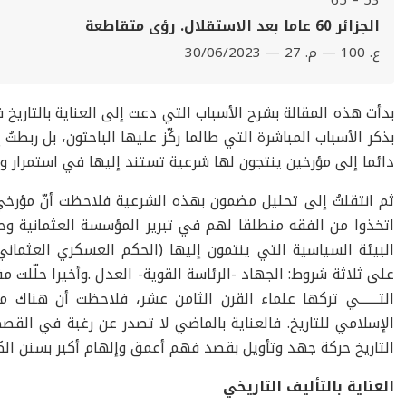
53 – 65
الجزائر 60 عاما بعد الاستقلال. رؤى متقاطعة
ع. 100 — م. 27 — 30/06/2023
بدأت هذه المقالة بشرح الأسباب التي دعت إلى العناية بالتاريخ 
بذكر الأسباب المباشرة التي طالما ركّز عليها الباحثون، بل ربطتُ
دائما إلى مؤرخين ينتجون لها شرعية تستند إليها في استمرار وج
ثم انتقلتُ إلى تحليل مضمون بهذه الشرعية فلاحظت أنّ مؤرخ
اتخذوا من الفقه منطلقا لهم في تبرير المؤسسة العثمانية وحا
البيئة السياسية التي ينتمون إليها (الحكم العسكري العثمان
على ثلاثة شروط: الجهاد -الرئاسة القوية- العدل .وأخيرا حلّلت مف
التـــــــي تركها علماء القرن الثامن عشر، فلاحظت أن هناك
الإسلامي للتاريخ. فالعناية بالماضي لا تصدر عن رغبة في القصص 
التاريخ حركة جهد وتأويل بقصد فهم أعمق وإلهام أکبر بسنن الكو
العناية بالتأليف التاريخي