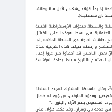
حة إذ بدأ هؤلاء يشغلون لأول مرة وظائف
حمد باي قسنطينة(.
بلية والسلطة. فتحوّلت الأرستقراطية القبلية
العثمانية في بسط نفوذها على القبائل
ماعي، ظهرت الحاجة لدى السلطة الحاكمة إلى
 المجتمع .وارتبطت صياغة هذه الشرعية بحدث
ّ بعض الباحثين قد أخطأوا حين عزوا إحياء
 الاهتمام بالتاريخ مرتبطا بحاجة المؤسّسة
5
، وكان قاسمها المشترك تمجيد السلطة
ُبغِضين ومدوّخ المارقين، من جُمِع لـه خصال
، المخصوص بنصر الآراء والبنون ..."
فقهاء كانوا في خدمة باي وهران، وقد عكف هؤلاء على