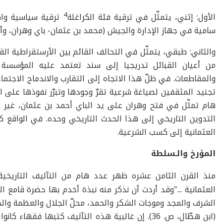
4
الأول: إثني، يتمثّل في ترقية فئة الكراغلة
ترقية سياسية واض
سامية في جهاز الإدارة والجيش (محمد بن عثمان- باي وهران، وأ
والثاني: طبقي، يتمثّل في التحالف القائم بين الأرستقراطية الق
من أعيان القبائل تدريجيا إلى سند تعتمد عليه المؤسسة 
والمقاطعات. في ظلّ هذا الاتجاه إلى التقارب والاندماج الاجت
تجنيد المثقفين لصياغة شرعية تقرّ وجودها وتبرّر نفوذها على
هام تمثّل في فتح وهران على يد الباي أحمد بن عثمان، غير أن
التدوين التاريخي إلى هذا الحدث التاريخي وحده. في الواقع كان
العثمانية إلى كسب الشرعية.
المؤرخ والـسلطة
منذ القرن الثامن عشره ظهر عدد هام من التآليف التاريخية
العثمانية ..."وقد أردت أن نذكر منه نبذة أخدم بها حضرة قامع الم
الشرف والمجد وموجات الشكر والحمد، محلّ الجلال والعظمة والجود
(ابن هطّال، ص. 36). إن غالبية هذه التآليف كتبها 