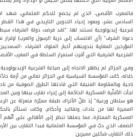
الأقطار العربية التي احتلّتها بفضل الجيش أو الإدارة، ولم يستن
فالمغرب الأقصى، الذي لم يخضع للحكم العثماني، شهد اهتم
السادس عشر، ويعود إحياء التدوين التاريخي في هذا القطر إل
شرعية إيديولوجية تستند لها. "لقد فرضت دولة الشرفاء سيط
دعوة الشرف" (أي الانتساب إلى ذرية الرسول والعرب) لإقرار ن
المؤرخين المغاربة بتدوينهم أخبار الملوك الشرفاء -السعديي
الشرعية الشرفية التي أقرت استمرار السلطة في المغرب الأقصى
وفي الجزائر لم يظهر الاتجاه إلى صياغة الشرعية الإيديولوجية 
خلاله، كانت المؤسسة السياسية في الجزائر تعاني من أزمة حادّة
ناحية وبالمقاومة العنيفة التي قادتها الطرق الصوفية من ناح
لجأت الأقلّية العسكرية الحاكمة إلى إجراء تقارب بينها وبين المج
هو سلطان ورعية" إذ ظلّ الأتراك طبقة مميّزة منعزلة عن الرعية
المميزة لها من عادات وتقاليد وأحكام، وكانت تستأثر بالحكم
العسكرية الممتازة، مما جعلها تنظر إلى الأهالي على أنّهم أقل
الضعف الذي دبّ في المؤسسة العثمانية فبدا التقارب بين الأرس
ذلك التقارب شكلين مميزين: