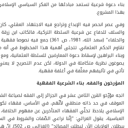
بناء دعوة شرعية تستمد مبادئها من الفكر السياسي الإسلامي 
بهذا المشروع.
وفي عصر انحصر فيه الإبداع وتراجع فيه الاجتهاد العقلي، كان ض
والسلف للدفاع عن شرعية السلطة التركية، فالكاتب ابن زرقة وض
والحلفاء" (سعد الله، 1981، ص. 361) 
تقاوم الحكم العثماني. تتجلى أهمية هذا المخطوط في أنه 
وبناء البراهين لإسقاط دعوة المعارضين للسلطة العثمانية، ومع ذ
يصوغون نظرية متكاملة في الدولة، لكن عدم التصريح لا يعني غ
تأتي في تآليفهم مغلّفة في أغلفة فقهية.
المؤرخون والفقه
.
بناء الشرعية الفقهية
اتجه مؤرّخو القرن الثامن عشر في الجزائر إلى الفقه لصياغة الش
الموقف في حد ذاته منطقي لأنّهم، في الأساس، فقهاء تكوينا 
الإسلامي يلاحظ تخلّي الفقهاء المتأخرين عن مفهوم الخلافة، و
العباسية، يقول الغزالي: "إنّنا نراعي الصّفات والشروط في ال
ببطلان الولايات