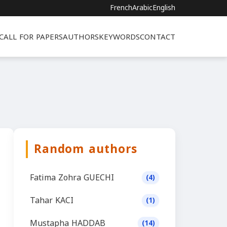
French
Arabic
English
CALL FOR PAPERS
AUTHORS
KEYWORDS
CONTACT
Random authors
Fatima Zohra GUECHI
(4)
Tahar KACI
(1)
Mustapha HADDAB
(14)