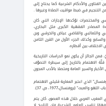
ن الفتاوى والأحكام الشرعية كما يحتاج إلى
ن التنجيم في ضبط مواقيت الصلاة وغيرها .
ي والمختصرات تؤكدها الإجازات التي كان
ة المصادر الفقهية الكبرى مثل البخاري،
ني والثعالبي والقاضي عياض والخرشي وبن
السابع وكذلك الجزء الأول من القرن الثامن
الاختلاف بين أقطاره.
 فمن الجائز أن يكون نمو الدراسات التاريخية
لّة الاهتمام بالتاريخ إلى سيطرة التصوّف
 الأخبار والسير العامة ومتصلا بالأدب المجون
نسي ليفي بروفنسال" الذي اعتبر المغاربة قليلي الاهتمام
و والعبث" (بروفنسال،1977، ص. 37).
 المغرب العربي خلال هذه العصور، كان يتم
ة) تناسب العلوم الشرعية فإن التاريخ لا