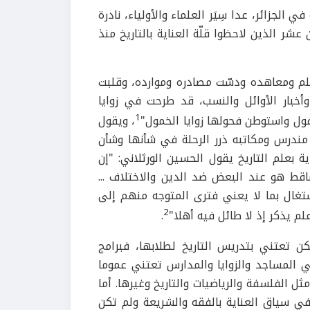
الجزائر، عدا سِيَر العلماء والأولياء، نادرة
شر الذين لاحظوا قلّة العناية بالتاريخ منذ
لم ومعاهده ودسّت مصادره وموارده، وقلبت
وأخبار الأوائل والنسب، قد طرحت في زوايا
1
ل واستوطن فحولها زوايا الخمول"
، ويقول
ر مندرس ومكاتبه ذرر الرحلة في شأنها وشأن
 1964، ص. 9). وعن غياب العناية بعلم التاريخ يقول الحسين الورثلاني: "إن
اقط هو عند البعض ضد الدين والاختلاف ...
تغال بما لا يعني فترى المتوجه منهم إلى
2
م يذكر إذ لا طائل فيه أهلا"
.
ن تعتني بتدريس التاريخ لطلابها، فبرامج
 المساجد والزوايا والمدارس تعتني عموما
ثل الفلسفة والرياضيات والتاريخ وغيرها. أما
في سياق العناية بالفقه والشريعة ولم تكن