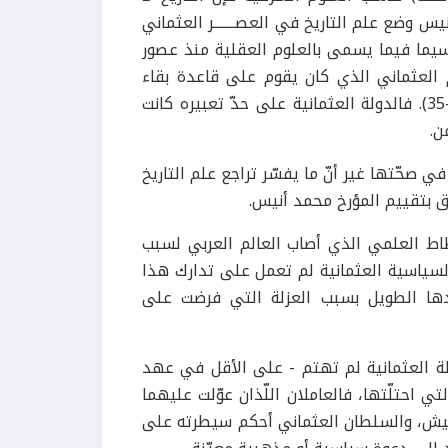
 وضع علم التاريخ في العصـــــــر العثماني
 سيما فيما يسمى بالعلوم العقلية منذ عصور
 العثماني الذي كان يقوم على قاعدة بقاء
الأوضاع على ما كانت عليه قبل الفتح العثماني (أنيس، ص. 31-35). فالدولة العثمانية على حدّ تعبيره كانت
ن.
 صحّتها غير أنّ ما يفسّر تراجع علم التاريخ
ق بتقييم المؤرخ محمد أنيس.
حطاط العلمي الذي أصاب العالم العربي لسبب
السياسية العثمانية لم تعمل على تدارك هذا
ها الطويل بسبب العزلة التي فرضت على
دولة العثمانية لم تهتم - على الأقل في عهد
ي احتلّتها، فالعاملان اللّذان عوّلت عليهما
الجيش، والسلطان العثماني أحكم سيطرته على