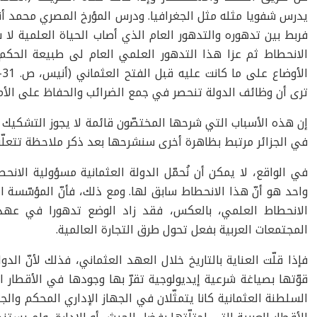
يدرس شفويا مثله مثل الجغرافيا. ودرس المؤرخ المصري محمد أنيس
فربط بين تدهوره والتدهور العام الذي أصاب الحياة العلمية لا
الانحطاط ثم عزا هذا التدهور العلمي العام لى طبيعة الحكم
ترى أن وظائف الدولة تنحصر في جمع الضرائب والحفاظ على الأم
إن هذه الأسباب التي شرحها المختصّون قائمة لا يجوز التشكيك في
في الجزائر مرتبط بظاهرة أخرى سنشرحها بعد ذكر ملاحظة تتعلّ
في الواقع، لا يمكن أن نُحمّل الدولة العثمانية مسؤولية الان
واحد هو أنّ هذا الانحطاط سابق لها. ومع ذلك، فأنّ المؤسّسة 
الانحطاط العلمي، بالعكس، فقد زاد الوضع تدهورا في عهد
المجتمعات العربية بفعل تحول طرق التجارة العالمية.
فإذا قلّت العناية بالتاريخ خلال العهد العثماني، فذلك لأنّ ال
قوّتها بصياغة شرعية إيديولوجية تقرّ بها وجودها في الأقطار الت
السلطنة العثمانية كانا يتمثّلان في الجهاز الإداري المحكم و