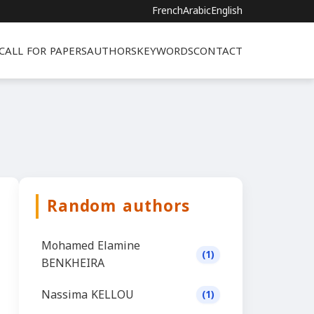
French
Arabic
English
CALL FOR PAPERS
AUTHORS
KEYWORDS
CONTACT
Random authors
Mohamed Elamine
(1)
BENKHEIRA
Nassima KELLOU
(1)