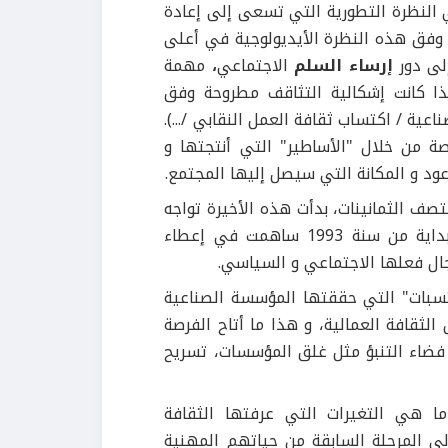
ي النظرة التطورية التي تسعى إلى إعادة
 وفق هذه النظرة الأيديولوجية في أعلى
إلى دور
إرساء السلم
الاجتماعي
،
مهمة
لذا كانت إشكالية التثاقف مطروحة وفق
ية / اكتساب ثقافة العمل النقابي /...).
اصة من خلال "الأساطير" التي أنتجتها و
عود و المكانة التي سيصل إليها المجتمع.
صف الثمانينات، بدأت هذه الأخيرة تواجه
مصيرها، كما أن الأزمة التي بدأت معالمها الأساسية تظهر بداية من سنة 1993 ساهمت في إعطاء
جال فعلها الاجتماعي و السياسي.
سبات" التي حققتها المؤسسة الصناعية
الثقافة العمالية، و هذا ما أتاح الفرصة
ضاء التنبؤ مثل غلق المؤسسات، تسريح
ما هي التغيرات التي عرفتها الثقافة
ى المرحلة السابقة من حياتهم المهنية