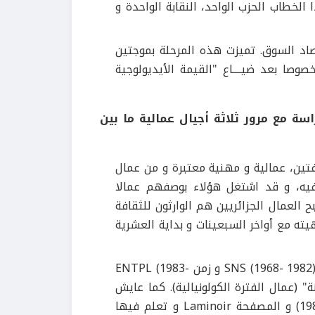
 الخطاب الحزب الواحد، النقابة الواحدة و
صاد السوق. تميزت هذه المرحلة بموجتين
وصا بعد ضيــــاع "القيمة الأيديولوجية
سة مع مرور ثلاثة أجيال عمالية ما بين
فتين، عمالية و مهنية معتبرة و من عمال
فيه، و قد اشتغل هؤلاء بوصفهم عمالا
روبيون عقب سنة 1962 المصنع و أصبح العمال الجزائريين هم الوارثون للثقافة
ته مع أواخر السبعينات و بداية العشرية
(ما يزال موجودا في المؤسسة)، جيل توظف زمن SNS (1968- 1982) و زمن ENTPL (1983-
ة" (عمال الفترة الكولونيالية). كما عايش
هذا الجيل فترة نشاط ورشتي الفرن (القديم 1956- الجديد 1984) و المصفحة Laminoir و تعلم فيها