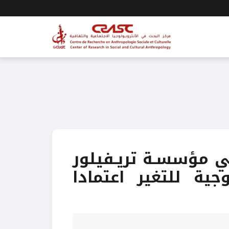
في مؤسسـة تريـفيلور
روبولوجية للتغير اعتمادا