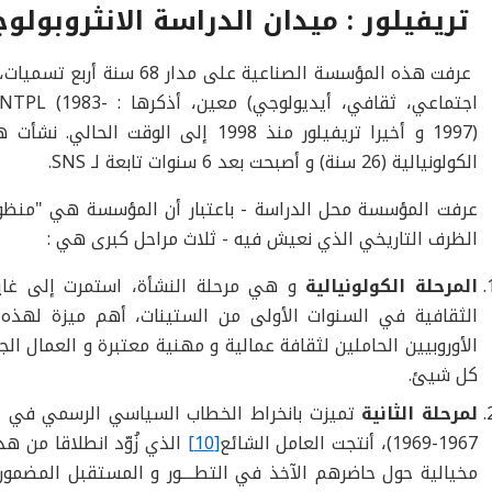
تريفيلور : ميدان الدراسة الانثروبولوج
عرفت هذه المؤسسة الصناعية ع
اجتماعي، ثقافي، أيديولو
1997) و أخيرا تريفيلور منذ 1998 إلى ا
الكولونيالية (26 سنة) و أصبحت بعد 6 سنوات تابعة لـ SNS.
عرفت المؤسسة محل الدراسة - باعتبار أن المؤسسة هي "منظو
الظرف التاريخي الذي نعيش فيه - ثلاث مراحل كبرى هي :
المرحلة الكولونيالية
الثقافية في السنوات الأولى من الستينات، أهم ميزة لهذه 
الأوروبيين الحاملين لثقافة عمالية و مهنية معتبرة و العمال ال
كل شيئ.
لمرحلة الثانية
تميزت بانخراط الخطاب السياسي الرسمي في الأي
1967-1969)، أنتجت العامل الشائع
[10]
الذي زُوّد انطلاقا من ه
مخيالية حول حاضرهم الآخذ في التطــــور و المستقبل المضمو