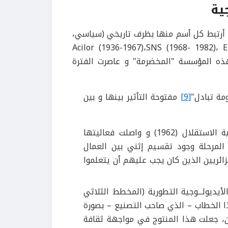
ية
لى مدار 68 سنة أربع تسميات، أرتبط كل أسم منها بظرف تاريخي (سياسي،
جي) معين، أذكرها : Acilor (1936-1967)،SNS (1968- 1982)، ENTPL (1983-
لوقت الحالي. نشأت هذه المؤسسة "المخضرمة" و عاصرت الفترة
مة تبادل"
[9]
مفتوحة التأثير بينها و بين
و هي مرحلة النشأة، استمرت إلى غاية الاستقلال (1962) و واصلت فعاليتها
المرحلة وجود تقسيم إثني بين العمال
جزائريين الذين كان يجب عليهم أن يتعلموا
ديولـــوجية التطورية (المخطط الثلاثي
ذا الخطاب – الذي صاحب التصنيع – بصورة
ن، جعلت هذا المنتوج في مواجهة ثقافة