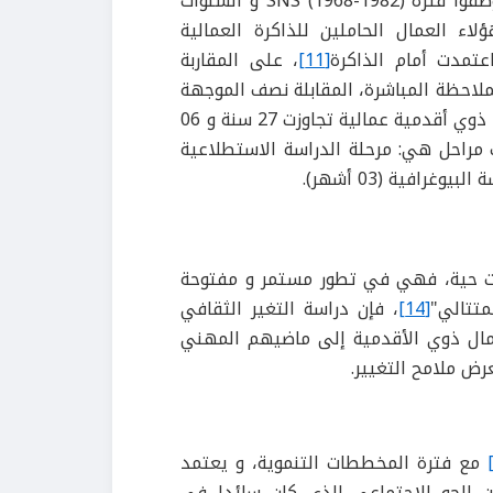
: يشكل العمال ذوي الأقدمية خاصة الذين توضفوا فترة SNS (1968-1982) و السنوات
 عرف هؤلاء العمال الحاملين للذاكرة العمالية
عتمدت أمام الذاكرة
[11]
، على المقاربة
ملاحظة المباشرة، المقابلة نصف الموجهة
Récit de vie . شملت الدراسة 30 عاملا ذوي أقدمية عمالية تجاوزت 27 سنة و 06
 مراحل هي: مرحلة الدراسة الاستطلاعية
عات حية، فهي في تطور مستمر و مفتوحة
متتالي"
[14]
، فإن دراسة التغير الثقافي
عمال ذوي الأقدمية إلى ماضيهم المهني
رض ملامح التغيير.
مع فترة المخططات التنموية، و يعتمد
ن الجو الاجتماعي الذي كان سائدا في