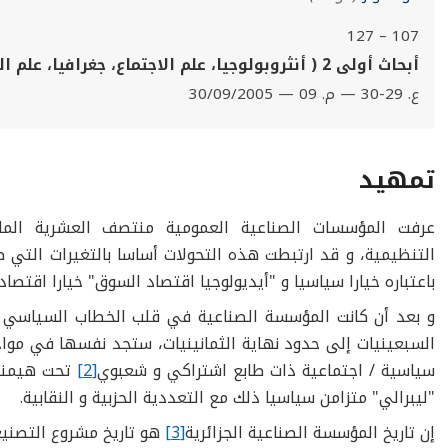
107 – 127
أبحاث أولى 2 ( أنثروبولوجيا، علم الاجتماع، جغرافيا، علم النفس، أدب)
ع. 29-30 — م. 09 — 30/09/2005
تمهيد
عرفت المؤسسات الصناعية العمومية منتصف العشرية الماض
التنظيمية، و قد ارتبطت هذه التحولات أساسا بالتغيرات التي ط
باعتباره خيارا سياسيا و "أيديولوجيا اقتصاد السوق" خيارا اقتصادي
و بعد أن كانت المؤسسة الصناعية في قلب الخطاب السياسي 
السبعينيات إلى حدود نهاية الثمانينيات، ستجد نفسها في مواج
سياسية / اجتماعية ذات طابع اشتراكي و شعبوي
[2]
تحت هيمنة 
"ليبرالي" متزامن سياسيا ذلك مع التعددية الحزبية و النقابية.
إن تاريخ المؤسسة الصناعية الجزائرية
[3]
هو تاريخ مشروع التصنيع