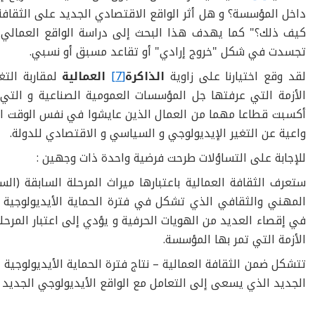
داخل المؤسسة؟ و هل أثر الواقع الاقتصادي الجديد على الثقافة ا
كيف ذلك؟" كما يهدف هذا البحث إلى دراسة الواقع العمالي 
تجسدت في شكل "خروج إرادي" أو تقاعد مسبق أو نسبي.
لقد وقع اختيارنا على زاوية
الذاكرة
[7]
العمالية
لمقاربة الت
الأزمة التي عرفتها جل المؤسسات العمومية الصناعية و الت
أكسبت قطاعا مهما من العمال الذين عايشوا في نفس الوقت السب
واعية عن التغير الإيديولوجي و السياسي و الاقتصادي للدولة.
للإجابة على التساؤلات طرحت فرضية واحدة ذات وجهين :
ستعرف الثقافة العمالية باعتبارها ميراث المرحلة السابقة (الس
المهني والثقافي الذي تشكل في فترة الحماية الأيديولوجية 
في إقصاء العديد من الهويات الحرفية و يؤدي إلى اعتبار المرحلة
الأزمة التي تمر بها المؤسسة.
تتشكل ضمن الثقافة العمالية – نتاج فترة الحماية الأيديولوجية
الجديد الذي يسعى إلى التعامل مع الواقع الأيديولوجي الجديد