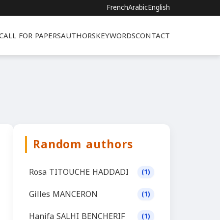
French
Arabic
English
CALL FOR PAPERS
AUTHORS
KEYWORDS
CONTACT
Random authors
Rosa TITOUCHE HADDADI
(1)
Gilles MANCERON
(1)
Hanifa SALHI BENCHERIF
(1)