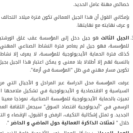
خصائص مهنة عامل الحديد.
بإمكاني القول أن هذا الجيل العمالي تكون فترة ميلاد التحالف ا
و عرف نهايته مع نهايتها.
الجيل الثالث
هو جيل دخل إلى المؤسسة عقب غلق الورشتين ا
للمؤسسة، فهو جيل لم يعاصر فترة النشاط الصناعي المهني ا
كذلك فترة الحماية الأيديولوجية للمؤسسة، لا يعرف إلا نشاط ا
بالنسبة لهم إلا أطلالا بلا معنى. و يمكن اعتبار هذا الجيل بج
تكوين مسار مهني في ظل "المؤسسة في أزمة".
عرفت المؤسسة محل الدراسة عبر المراحل و الأجيال التي مر
السياسية و الاقتصادية و الأيديولوجية في تشكيل ملامحها ال
تميزت بالحماية الأيديولوجية للمؤسسة الصناعية، نموذجا معينا 
الرسمي في "أيديولوجية اقتصاد السوق" سيجعل الثقافة العم
الجديد. و تمثل إشكالية التكيف، الرفض و القبول، الإقصاء و 
خلال "
تمثلات الذاكرة العمالية حول الماضي و الحاضر
".