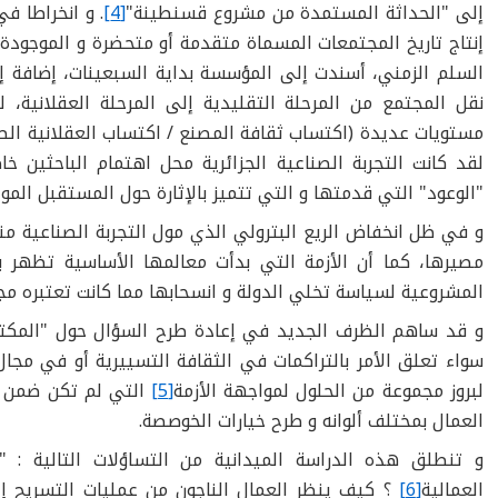
إلى "الحداثة المستمدة من مشروع قسنطينة"
[4]
. و انخراطا ف
إنتاج تاريخ المجتمعات المسماة متقدمة أو متحضرة و الموجودة
السلم الزمني، أسندت إلى المؤسسة بداية السبعينات، إضافة 
نقل المجتمع من المرحلة التقليدية إلى المرحلة العقلانية، 
مستويات عديدة (اكتساب ثقافة المصنع / اكتساب العقلانية الصناع
لقد كانت التجربة الصناعية الجزائرية محل اهتمام الباحثين خ
"الوعود" التي قدمتها و التي تتميز بالإثارة حول المستقبل المو
و في ظل انخفاض الريع البترولي الذي مول التجربة الصناعية منت
المشروعية لسياسة تخلي الدولة و انسحابها مما كانت تعتبره م
و قد ساهم الظرف الجديد في إعادة طرح السؤال حول "المكت
سواء تعلق الأمر بالتراكمات في الثقافة التسييرية أو في مجال 
لبروز مجموعة من الحلول لمواجهة الأزمة
[5]
التي لم تكن ضمن ف
العمال بمختلف ألوانه و طرح خيارات الخوصصة.
و تنطلق هذه الدراسة الميدانية من التساؤلات التالية : "
العمالية
[6]
؟ كيف ينظر العمال الناجون من عمليات التسريح إل