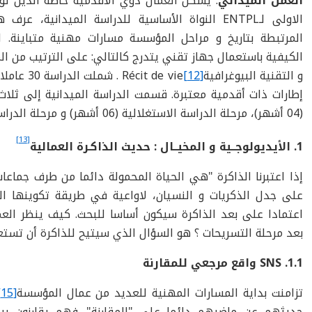
العمل الميداني
الاولى لـENTPL النواة الأساسية للدراسة الميدانية،
المرتبطة بتاريخ و مراحل المؤسسة مسارات مهنية متباينة. ا
الكيفية باستعمال جهاز تقني يتدرج كالتالي: على الترتيب من ال
و التقنية البيوغرافية
[12]
إطارات ذات أقدمية معتبرة. قسمت الدراسة الميدانية إلى ثلاث
(04 أشهر)، مرحلة الدراسة الاستغلالية (06 أشهر) و مرحلة الدراسة البيوغرافية (03 أشهر).
[13]
1. الأيديولوجــية و المخيــال : حديث الذاكـرة العمالية
إذا اعتبرنا الذاكرة "هي الحياة المحمولة دائما من طرف جما
على جدل الذكريات و النسيان، لاواعية في طريقة تكوينها ال
اعتمادا على بعد الذاكرة سيكون أساسا للبحث. كيف ينظر ال
بعد مرحلة التسريحات ؟ هو السؤال الذي سيتيح للذاكرة أن تستع
SNS .1.1 واقع مرجعي للمقارنة
تزامنت بداية المسارات المهنية للعديد من عمال المؤسسة
[15]
حديثهم عن ماضيهم دائما على "المقارنة". فهم يقارنون بي