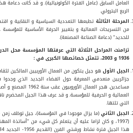
العامل السابق (عامل الفترة الكولونيالية). و قد كانت دعامة هذا
الريع البترولي.
المرحلة الثالثة
تطبعها التعددية السياسية و النقابية و اقت
من التسريحات العمالية و بتغيير الحرفة الأساسية للمؤسسة خص
للحديد" (دعامة الصناعة المصنعة).
تزامنت المراحل الثلاثة التي عرفتها المؤسسة محل الدرا
1936 و 2003، تتمثل خصائصها الكبرى في :
ا
لجيل الأول
هو جيل يتكون من العمال الأوربيين المالكين لثقا
جزائريين منعدمي المعرفة حول الفضاء الجديد الذي وجدوا 
مساعدين. هجر العمال الأو
العمالية و الحرفية للمؤسسة. و قد عرف هذا الجيل المخضرم ناهي
التي تلتها.
الجبل الثاني
1997)، و كان لزاما عليه أن يتعلم كل شيء من "أساتذة المهن