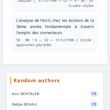
| المدرسة :
• 6 — 02 — 31/12/1998
35 - 50
مقاربات متعددة
L'analyse de l'écrit chez les écoliers de la
3ème année fondamentale à travers
l'emploi des connecteurs
53 - 68
• 6 — 02 — 31/12/1998
| L'Ecole :
approches plurielles
Random authors
Aziz BENTALEB
(1)
Radjia BENALI
(1)