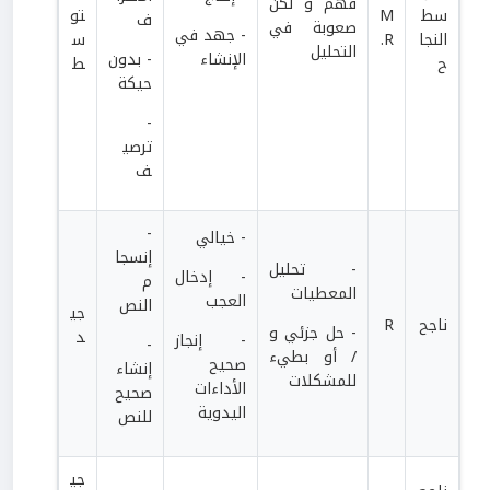
فهم و لكن
سط
M
تو
ف
صعوبة في
- جهد في
النجا
.R
س
التحليل
الإنشاء
- بدون
ح
ط
حيكة
-
ترصي
ف
-
- خيالي
إنسجا
- تحليل
- إدخال
م
المعطيات
العجب
النص
جي
ناجح
R
- حل جزئي و
د
- إنجاز
-
/ أو بطيء
صحيح
إنشاء
للمشكلات
الأداءات
صحيح
اليدوية
للنص
جي