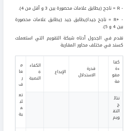
- R = ناجح (يطابق علامات محصورة بين 3 و أقل من 4).
- +R = ناجح جيدا(يطابق جيد (يطابق علامات محصورة
بين 4 و 5).
نقدم في الجدول أدناه شبكة التقويم التي استعملت
كسند في مختلف محاور المقاربة
كفا
م
الكفاء
ءة
قدرة
عا
الإبداع
ة
مقو
الاستدلال
ر
النصية
مة
ف
تع
نتائ
لي
ج
م
التق
ية
ويم