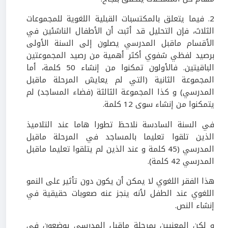
2. فيما يتعلق بالمكتسبات القبلية اللغوية للمجموعات
الثلاث، فإن التحليل قد أثبت أن الأطفال الناشئين في
الأقسام ماقبل المدرسي يصلون إلى السنة الأولى
برصيد لفظي شفوي أكثر أهمية من رصيد المجموعتين
الباقيتين. فالأولون تمكنوا من إنشاء 50 كلمة، أما
المجموعة الثانية (التي لم يعايش المرحلة ماقبل
المدرسي) و كذا المجموعة الثالثة (فضاء المساجد) لم
يتمكنوا من إنشاء سوى 12 كلمة.
في السنة السادسة نلاحظ تطورا هاما عند التلاميذ
الذين تلقوا تعليما بالمساجد في المرحلة ماقبل
المدرسي (45 كلمة و عند الذين لم يتلقوا تعليما ماقبل
المدرسي 42 كلمة).
هذا الفقر اللغوي لا يمكن أن يكون دون تأثير على النمو
اللغوي عند الطفل لأنه ينجز عنه صعوبات حقيقية في
إنشاء النص.
و لكن المعنيين بمرحلة ماقبل المدرسي يوضعون في