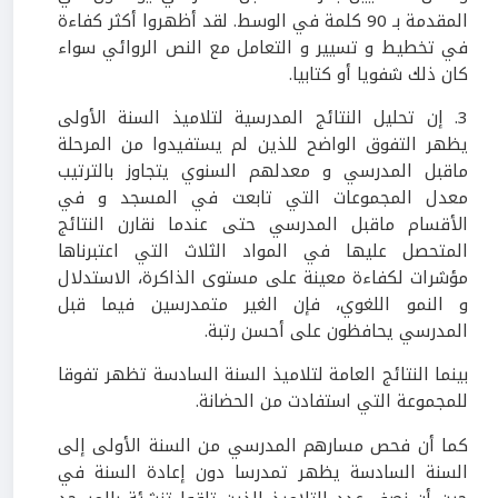
المقدمة بـ 90 كلمة في الوسط. لقد أظهروا أكثر كفاءة
في تخطيط و تسيير و التعامل مع النص الروائي سواء
كان ذلك شفويا أو كتابيا.
3. إن تحليل النتائج المدرسية لتلاميذ السنة الأولى
يظهر التفوق الواضح للذين لم يستفيدوا من المرحلة
ماقبل المدرسي و معدلهم السنوي يتجاوز بالترتيب
معدل المجموعات التي تابعت في المسجد و في
الأقسام ماقبل المدرسي حتى عندما نقارن النتائج
المتحصل عليها في المواد الثلاث التي اعتبرناها
مؤشرات لكفاءة معينة على مستوى الذاكرة، الاستدلال
و النمو اللغوي، فإن الغير متمدرسين فيما قبل
المدرسي يحافظون على أحسن رتبة.
بينما النتائج العامة لتلاميذ السنة السادسة تظهر تفوقا
للمجموعة التي استفادت من الحضانة.
كما أن فحص مسارهم المدرسي من السنة الأولى إلى
السنة السادسة يظهر تمدرسا دون إعادة السنة في