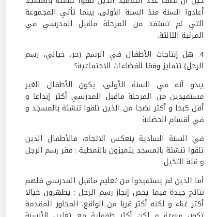
حين أن نصف عدد التلاميذ الذين تلقوا تنشئة بالمسجد
أعادوا السنة منذ السنة الأولى، بينما تأتي المجموعة
التي لم تستفد من المرحلة ماقبل المدرسي في
المرتبة الثالثة.
4. هل إنتاجات الأطفال في الرسم (حر، خيالي، رسم
الرجل) تتمايز وفقا للفضاءات الاجتماعية؟
يبدو أنه في السنة الأولى، يكون الأطفال الغير
مستفيدين من المرحلة ماقبل المدرسي أكثر إبداعا و
أقل كبحا و أكثر نضجا من الذين تلقوا تنشئة بالمسجد و
في أقسام الحضانة
في السنة السادية ينعكس الاتجاه، فالأطفال الذين
تلقوا تنشئة بالمسجد يتميزون بالنمطية : فقر رسم الرجل
و قلة التخيل.
أما الذين لم يستفيدوا من تعليم ماقبل المدرسي فلهم
نتائج جيدة فيما يخص إنجاز رسم الرجل : يظهرون خيالا
أكثر غناء و لكنه أكثر قربا من الواقع. المحاور المقدمة
تكون منوعة و لكن أكثر طفولية مع تغليب الأنسنة