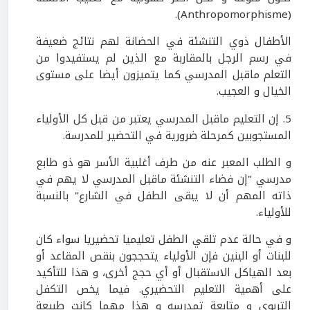
(Anthropomorphisme).
الأطفال ذوي التنشئة في الحضانة لهم نتائج ضعيفة
في رسم الرجل بالمقاربة مع الذين لم يستفيدوا من
التعلم ماقبل المدرسي كما يتميزون أيضا على مستوى
الخيال و العجيب.
5. إن التعليم ماقبل المدرسي يعتبر من قبل كل الأولياء
المستجوبين كمرحلة ضرورية في التحضير للمدرسة.
و الطلب المعبر عنه من طرف أغلبية الأسر هو ذو طابع
مدرسي "إن فضاء التنشئة ماقبل المدرسي لا يهم في
ذاته المهم أن لا يبقى الطفل في الشارع" بالنسبة
للأولياء.
و في حالة عدم تلقي الطفل تعليميا تحضيريا سواء كان
للبنات أو البنين فإن الأولياء يتحججون بنقص المقاعد أو
بعد الهياكل الاستقبال أو أي حجج أخرى، و هذا للتأكيد
على أهمية التعليم التحضيري. فيما يخص التكفل
التربوي و متابعة تمدرسه و هذا مهما كانت طبيعة