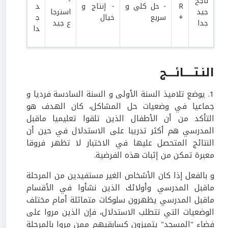
ناجح
-
R
- حل كلي و
- إنتاج و
د
جيد
استرجا
+
سريع
خيال
ج
جدا
ع جيد
دا
النـتـــــائــــج
1. يوضع تلاميذ السنة الأولى و السنة السادسة فرديا و
جماعيا في وضعيات حل المشاكل، كان الهدف هو
التأكد من أن الأطفال الذين تلقوا تعليميا ماقبل
المدرسي هم أكثر تدريبا على الاستدلال في حين أن
النتائج المتحصل عليها في الاختبار لا تظهر فروقا
معبرة تمكن من إثبات هذه الفرضية.
و بالفعل إذا كان الأشخاص الغير مستفيدين من المرحلة
ماقبل المدرسي وأولائك الذين نشأوا في الأقسام
ماقبل المدرسي يظهرون سلوكات متماثلة أمام مختلف
الوضعيات التي تتطلب الاستدلال، فإن الذين مروا على
فضاء "المسجد" يتميزون كسابقيهم ممن مروا بالمرحلة