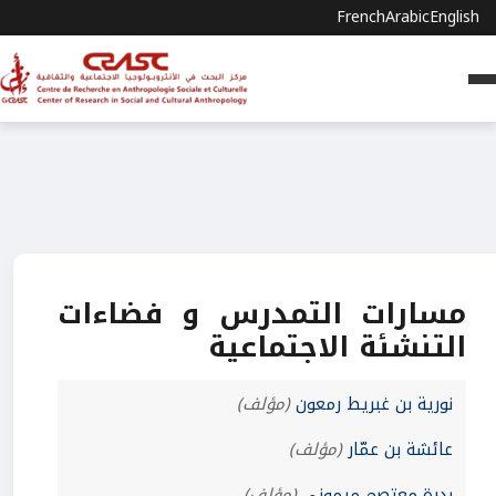
French
Arabic
English
مسارات التمدرس و فضاءات
التنشئة الاجتماعية
نورية بن غبريط رمعون
(مؤلف)
عائشة بن عمّار
(مؤلف)
بدرة معتصم ميموني
(مؤلف)