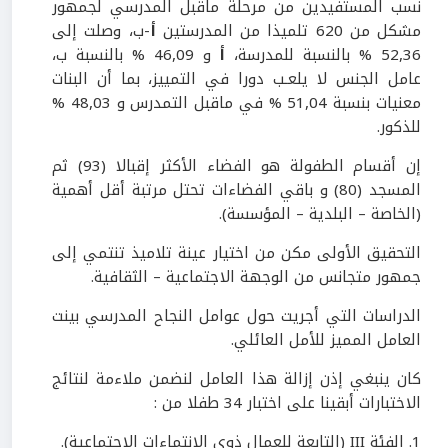
نسب المستفيدين من مرحلة ماقبل المدرسي لجمهور
مشكل من 620 تلميذا من المدرستين
أ
-ب، وصلت إلى
52,36 % بالنسبة للمدرسة،
أ
و 46,09 % بالنسبة ب،
عامل الجنس لا يلعـب دورا في التمييز، بما أن البنات
معنيات بنسبة 51,04 % في ماقبل التمدرس و 48,03 %
للذكور.
إن أقسام الطفولة هو الفضاء الأكثر إقبالا (93) ثم
المسجد (80) و باقي الفضاءات تحتل مرتبة أقل أهمية
(الخاصة – البلدية – المؤسسة).
التحقيق الأولى مكن من اختيار عينة تلاميذ تنتمي إلى
جمهور متجانس من الوجهة الاجتماعية – الثقافية.
الدراسات التي أجريت حول عوامل النجاح المدرسي بينت
العامل المميز للأمل العائلي.
كان ينبغي إذن إزالة هذا العامل لنضمن ملاءمة لنتائج
الاختبارات أبقينا على اختبار 34 طفلا من :
1. الفئة III (التابعة للعمال ذوي الانتماءات الاجتماعية).