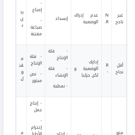
-
إمتاع
رد
غير
N
عدم إدراك
إنسداد
ي
-
ناجح
.R
الوضعية
ء
صياغة
مقتنة
- قلة
- قلة
الإنتاج
م
إدارك
الإنتاج
أقل
R
قب
الوضعية و
- قلة
نجاح
-
و
- نص
لكن جزئيا
الإنشاء
ل
مبتور
- نمطية
- إنتاج
جمل
-
إحترام
متو
م
- إنتاج
الأطرا