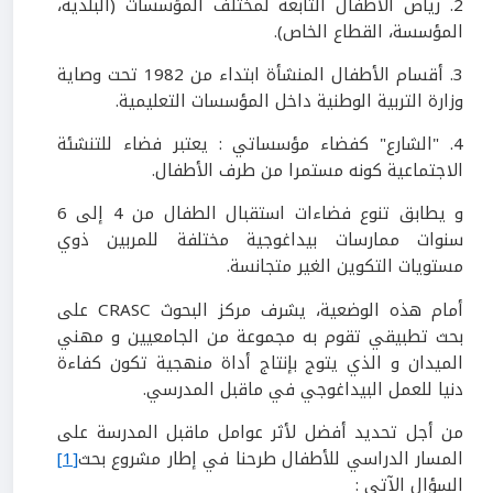
2. رياض الأطفال التابعة لمختلف المؤسسات (البلدية،
المؤسسة، القطاع الخاص).
3. أقسام الأطفال المنشأة ابتداء من 1982 تحت وصاية
وزارة التربية الوطنية داخل المؤسسات التعليمية.
4. "الشارع" كفضاء مؤسساتي : يعتبر فضاء للتنشئة
الاجتماعية كونه مستمرا من طرف الأطفال.
و يطابق تنوع فضاءات استقبال الطفال من 4 إلى 6
سنوات ممارسات بيداغوجية مختلفة للمربين ذوي
مستويات التكوين الغير متجانسة.
أمام هذه الوضعية، يشرف مركز البحوث CRASC على
بحث تطبيقي تقوم به مجموعة من الجامعيين و مهني
الميدان و الذي يتوج بإنتاج أداة منهجية تكون كفاءة
دنيا للعمل البيداغوجي في ماقبل المدرسي.
من أجل تحديد أفضل لأثر عوامل ماقبل المدرسة على
المسار الدراسي للأطفال طرحنا في إطار مشروع بحث
[1]
السؤال الآتي :