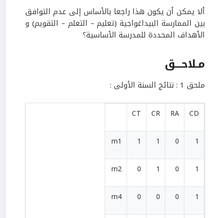
ألا يمكن أن يكون هذا راجعا بالأساس إلى عدم التوافق
بين الممارسة البيداغواجية (تعليم – التعلم – التقويم) و
الأهداف المحددة للمدرسة الأساسية؟
مـلاحـــق
ملحق 1 : نتائج السنة الأولى :
CT
CR
RA
CD
m1
1
1
0
1
m2
0
1
0
1
m4
0
0
0
1