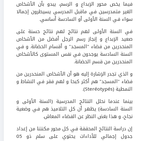
فيما يخص محور الإبداع و الرسم، يبدو بأن الأشخاص
الغير متمدرسين في ماقبل المدرسي يسيطرون إجمالا
سواء في السنة الأولى أو السادسة أساسي.
في السنة الأولى لهم نتائج لهم نتائج حسنة على
صعيد الإبداع و إنجاز رسم الرجل أفضل من الأشخاص
المنحدرين من فضاء "المسجد" و أقسام الحضانة. و في
السنة السادسة يوجدون في نفس المستوى كالأشخاص
المنحدرين من قسم الحضانة.
و الذي تجدر الإشارة إليه هو أن الأشخاص المنحدرين من
فضاء "المسجد" هم أكثر كبحا و لهم فقر في النشاط و
النمطية (Steréotypés).
بينما عندما نحلل النتائج المدرسية (السنة الأولى و
السنة السادسة) يظهر أن كل التلاميذ هم في وضعية
نجاح، و هذا بغض النظر عن الفضاء المعاش.
إن دراسة النتائج المحققة في كل محور مكنتنا من إعداد
جدول إجمالي للأداءات يحتوي على سلم ذو 05