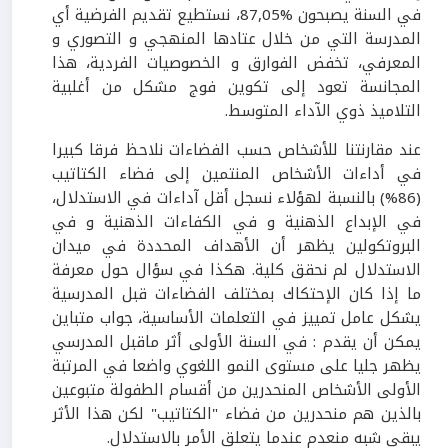
في السنة يصبحون %87,05، نستطيع تقديم الفرضية أي
المدرسة التي من خلال عتادها المنهجي و التصوري و
المعرفي، تخفض الفوارق و الخصوصيات الفردية، هذا
المجانسة تعود إلى تكوين فوج مشكل من أغلبية
التلاميذ ذوي الآداء المتوسط.
عند مقارنتنا للأشخاص حسب الفضاءات نلاحظ فرقا كبيرا
في أداءات الأشخاص المنتمين إلى فضاء الكتاتيب
(86%) بالنسبة لهؤلاء نسجل أقل آداءات في الاستدلال،
في الإبداع الذهنية و في الكفاءات الذهنية و في
البروتكولين يظهر أن الأهداف المحددة في ميدان
الاستدلال لم نحقق كلية. هكذا في سؤال حول معرفة
ما إذا كان الإحتكاك بمختلف الفضاءات قبل المدرسية
يشكل عامل تمييز في التعلمات الأساسية، جواب متباين
يمكن أن يقدم : في السنة الأولى أثر ماقبل المدرسي
يظهر جليا على مستوى النمو اللغوي واضعا في المرتبة
الأولى الأشخاص المنحدرين من أقسام الطفولة متبوعين
بالذين هم منحدرين من فضاء "الكتاتيب" لكن هذا الأثر
يبقى شبه منعدم عندما يتعلق الأمر بالاستدلال.