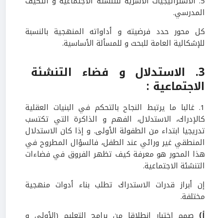
5. الاستراتيجيات الأسرية للتنشئة الاجتماعية و التكيف
المدرسي.
كل محور حدد فرضيته و أداواته المنهجية بالنسبة
للإشكالية العامة للبحث و للمسألة الأساسية.
3. الاستدلال و فضاء التنشئة
الاجتماعية :
1. غالبا ما يرتبط النجاح بالتحكم في البنيات العقلية
كالإدراك، الاستدلال، الفهم و الذاكرة التي تكتسب
تدريجيا ابتداء من الطفولة الأولى. و إذا كان الاستدلال
المنطقي غير ورائي عند الطفل، فالسؤال المطروح في
هذا المحور هو معرفة كيف تظهر الفروق في فضاءات
التنشئة الاجتماعية.
إن أبراز قدرات الاستدراك تطلب بناء أدوات منهجية
مختلفة.
أ)
صمم اختبار إنطلاقا من برامج التعليم (الأولى و