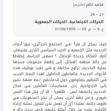
محمد غالم
(مترجم)
27 – 29
الحركات الاجتماعية، الحركات الجمعوية
ع. 8 — م. 03 — 31/08/1999
كيف يمكن أن نقرأ -في المجتمع الجزائري- بروز أدوات
التحديث مثل الجمعية و الحزب السياسي اللذين يفترضان،
أصلا، أشكالا جديدة للإتصال ؟ تسعى الدراسة، إنطلاقا
من حالة منطقة القبائل، إلى إظهار مجموعات مستها
عملية التحديث، تراوح مكانها، و هي تعيد توظيف هذه
الأدوات الجديدة. فالفاعلون الحاملون لهذا النمط الجديد
في التنظيم يتفاوضون حول اندماجهم. ثـمة صفقة تشير
إلى الازدواجية، إذن. فممارسات العاملين في مجال
التحديث يكتنفها لبس - ظاهريا - إلا أن مثل هذا اللبس
ضروري. و من جهة أخرى، يمكن أن تنتج المجموعات، في
ظروف خاصة، تقليدا أي أن تعمل على تفعيل عملية إعادة
الأقلدة. نشرح من خلال أمثلة دقيقة، كيف يحدث ذلك و