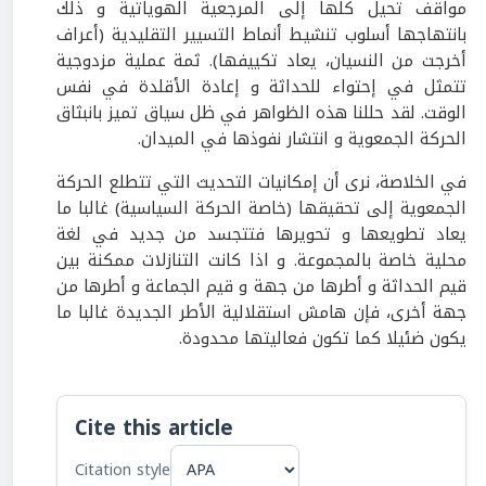
مواقف تحيل كلها إلى المرجعية الهوياتية و ذلك
بانتهاجها أسلوب تنشيط أنماط التسيير التقليدية (أعراف
أخرجت من النسيان، يعاد تكييفها). ثمة عملية مزدوجية
تتمثل في إحتواء للحداثة و إعادة الأقلدة في نفس
الوقت. لقد حللنا هذه الظواهر في ظل سياق تميز بانبثاق
الحركة الجمعوية و انتشار نفوذها في الميدان.
في الخلاصة، نرى أن إمكانيات التحديث التي تتطلع الحركة
الجمعوية إلى تحقيقها (خاصة الحركة السياسية) غالبا ما
يعاد تطويعها و تحويرها فتتجسد من جديد في لغة
محلية خاصة بالمجموعة. و اذا كانت التنازلات ممكنة بين
قيم الحداثة و أطرها من جهة و قيم الجماعة و أطرها من
جهة أخرى، فإن هامش استقلالية الأطر الجديدة غالبا ما
يكون ضئيلا كما تكون فعاليتها محدودة.
Cite this article
Citation style