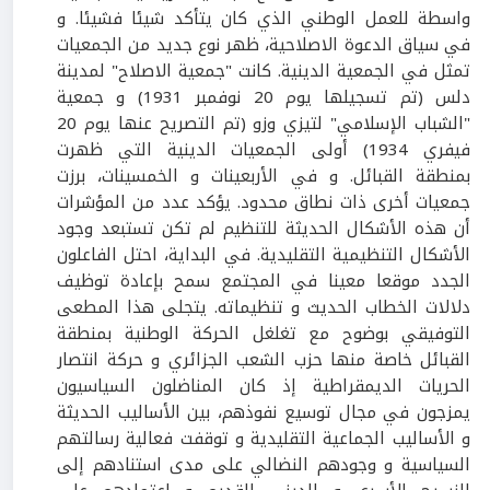
واسطة للعمل الوطني الذي كان يتأكد شيئا فشيئا. و
في سياق الدعوة الاصلاحية، ظهر نوع جديد من الجمعيات
تمثل في الجمعية الدينية. كانت "جمعية الاصلاح" لمدينة
دلس (تم تسجيلها يوم 20 نوفمبر 1931) و جمعية
"الشباب الإسلامي" لتيزي وزو (تم التصريح عنها يوم 20
فيفري 1934) أولى الجمعيات الدينية التي ظهرت
بمنطقة القبائل. و في الأربعينات و الخمسينات، برزت
جمعيات أخرى ذات نطاق محدود. يؤكد عدد من المؤشرات
أن هذه الأشكال الحديثة للتنظيم لم تكن تستبعد وجود
الأشكال التنظيمية التقليدية. في البداية، احتل الفاعلون
الجدد موقعا معينا في المجتمع سمح بإعادة توظيف
دلالات الخطاب الحديث و تنظيماته. يتجلى هذا المطعى
التوفيقي بوضوح مع تغلغل الحركة الوطنية بمنطقة
القبائل خاصة منها حزب الشعب الجزائري و حركة انتصار
الحريات الديمقراطية إذ كان المناضلون السياسيون
يمزجون في مجال توسيع نفوذهم، بين الأساليب الحديثة
و الأساليب الجماعية التقليدية و توقفت فعالية رسالتهم
السياسية و وجودهم النضالي على مدى استنادهم إلى