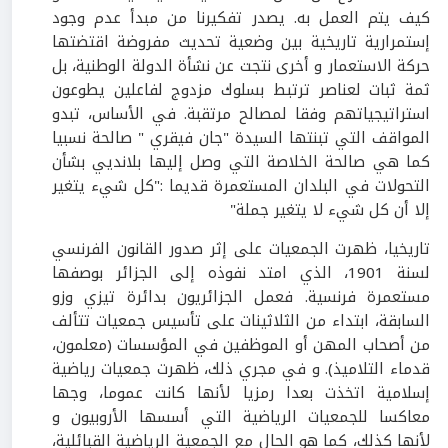
كيف يتم العمل به. يصدر تفكيرنا من مبدأ عدم وجود
إستمرارية تاريخية بين وضعية تحديث مفروضة اقتضتها
حركة الاستعمار و أخرى نتجت عن نشأة الدولة الوطنية، بل
ثمة ثبات لعناصر ترتبط بسلوك مزدوج لفاعلين يطوعون
استراتيجياتهم وفقا لمصالح مرتقبة. في الأساس، تبدو
المواقف التي تبنتها السيدة "جان فيقري " صالحة نسبيا
كما هي صالحة الخلاصة التي وصل إليها بلانديي بشأن
التحولات في البلدان المستعمرة قديما :"كل شيء يتغير
إلا أن كل شيء لا يتغير جملة"
تاريخيا، ظهرت الجمعيات على إثر صدور القانون الفرنسي
لسنة 1901، الذي امتد نفوذه إلى الجزائر بوصفها
مستعمرة فرنسية. فعمل الجزائريون بدائرة تيزي وزو
السابقة، ابتداء من الثلاثينات على تأسيس جمعيات تتألف
من أصحاب المهن أو الموظفين في المؤسسات (معلمون،
قدماء التلاميذ). و في مجري ذلك، ظهرت جمعيات رياضية
إسلامية اتخذت بعدا رمزيا لأنها كانت عموما، وجها
معاكسا للجمعيات الرياضية التي أسسها الأروبيون و
لأنها كذلك، كما هو الحال مع الجمعية الرياضية القبائلية،