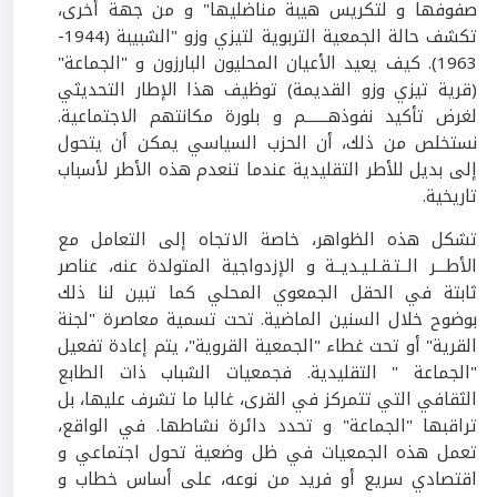
صفوفها و لتكريس هيبة مناضليها" و من جهة أخرى،
تكشف حالة الجمعية التربوية لتيزي وزو "الشبيبة (1944-
1963). كيف يعيد الأعيان المحليون البارزون و "الجماعة"
(قرية تيزي وزو القديمة) توظيف هذا الإطار التحديثي
لغرض تأكيد نفوذهـــــــم و بلورة مكانتهم الاجتماعية.
نستخلص من ذلك، أن الحزب السياسي يمكن أن يتحول
إلى بديل للأطر التقليدية عندما تنعدم هذه الأطر لأسباب
تاريخية.
تشكل هذه الظواهر، خاصة الاتجاه إلى التعامل مع
الأطـــر الــتـقـلـيـديــة و الإزدواجية المتولدة عنه، عناصر
ثابتة في الحقل الجمعوي المحلي كما تبين لنا ذلك
بوضوح خلال السنين الماضية. تحت تسمية معاصرة "لجنة
القرية" أو تحت غطاء "الجمعية القروية"، يتم إعادة تفعيل
"الجماعة " التقليدية. فجمعيات الشباب ذات الطابع
الثقافي التي تتمركز في القرى، غالبا ما تشرف عليها، بل
تراقبها "الجماعة" و تحدد دائرة نشاطها. في الواقع،
تعمل هذه الجمعيات في ظل وضعية تحول اجتماعي و
اقتصادي سريع أو فريد من نوعه، على أساس خطاب و