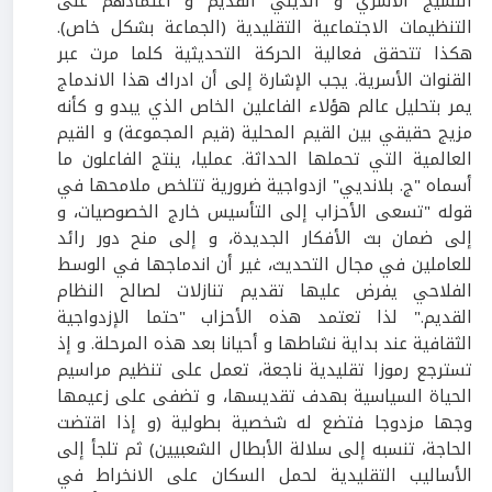
النسيج الأسري و الديني القديم و اعتمادهم على
التنظيمات الاجتماعية التقليدية (الجماعة بشكل خاص).
هكذا تتحقق فعالية الحركة التحديثية كلما مرت عبر
القنوات الأسرية. يجب الإشارة إلى أن ادراك هذا الاندماج
يمر بتحليل عالم هؤلاء الفاعلين الخاص الذي يبدو و كأنه
مزيج حقيقي بين القيم المحلية (قيم المجموعة) و القيم
العالمية التي تحملها الحداثة. عمليا، ينتج الفاعلون ما
أسماه "ج. بلانديي" ازدواجية ضرورية تتلخص ملامحها في
قوله "تسعى الأحزاب إلى التأسيس خارج الخصوصيات، و
إلى ضمان بث الأفكار الجديدة، و إلى منح دور رائد
للعاملين في مجال التحديث، غير أن اندماجها في الوسط
الفلاحي يفرض عليها تقديم تنازلات لصالح النظام
القديم." لذا تعتمد هذه الأحزاب "حتما الإزدواجية
الثقافية عند بداية نشاطها و أحيانا بعد هذه المرحلة. و إذ
تسترجع رموزا تقليدية ناجعة، تعمل على تنظيم مراسيم
الحياة السياسية بهدف تقديسها، و تضفى على زعيمها
وجها مزدوجا فتضع له شخصية بطولية (و إذا اقتضت
الحاجة، تنسبه إلى سلالة الأبطال الشعبيين) ثم تلجأ إلى
الأساليب التقليدية لحمل السكان على الانخراط في