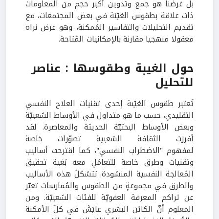
بل غرضنا هو جمع وتدوين أكبر حجم من المعلومات
ذات علاقة بطقوس الغيْبَة في بعض المجتمعات، مع
تقديم التحليلات والتفاسير المُمكنة، وهو غرض نراه
معقولا منهجيا مقارنة بالإمكانيات المُتاحة.
حول الغيبة وطقوسها : عناصر
للتحليل
تُعتبر طقوس الغيْبة إحدى تقنيات العلاج النفسي
التقليدي، حسب ما هو متداول في الأوساط الشعبيّة
وبعض الأوساط البحثيّة الحديثة والمعاصرة. لقد
أفرزت الثقافة الشعبية تصوّرات خاصة
لمفهوم "الاضطراب النفسي"، كما اقترحت أساليب
وتقنيات وطرق خاصة للتعامُلِ معه بُغية تحقيق
المُعالجة النفسية المنشودة. تتشكلُ هذه الأساليب
والطرق في مجموعةٍ من الطقوس والمُمارسات تعبّر
عن تراكم المعرفة العفويّة للفئات الشعبيّة. ومن
المعلوم أنّ الكائن البشري عايَشَ في كلّ الأمكنة