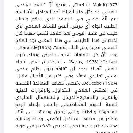
1977(Chebel Malek,
.
ويبدو أنّ "البعد العلاجي
النفسي قد مثّل منذ أبقراط أحد العوامل الأساسية
رغم أنّه ضمني في التعاقد الذي يحكم واجبات
الطبيب اتجاه أي مريض. أليس للنشاط العلاجي لأي
طبيب في عمله اليومي بُعدا علاجيا نفسيا مهما كان
اختصاص هذا الطبيب... في هذا المعنى نجد العلاج
النفسي قديم قِدم الطب نفسه", )1968(Barande, ،
وبما "أنّ كل الثقافات تعترف بالمرض وتملك طرقا
لمعالجته"(Baras, 1978) ، بحيث"يرى بعض علماء
النفس أنّه لا توجد أي ثقافة بدون نِظام عِلاجي
نفسي تقليدي مُعقّد وفي كثير من الأحيان فعّال"
)1984 (Boucebci, وتتجلى مظاهر المعالجة النفسية
في الطقس العلاجي المتداول، والإقرارات الدينية
والتعزيم والتشجيع–الحرمان والاستعمال التقليدي
لتقنية التنويم المغناطيسي والسحر وإحياء الروح
المفقودة والغيْبَة والتي يُمكِن وصفها على أنّها
مظهر من مظاهر الاحتفال الشعبي وحالة وجدانية
وجسديَة غير عادية تجعل المريض يتمظهر في صورة
غير طبيعيَة.