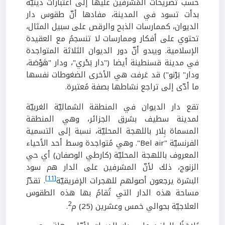
حسب تصريحات المُشرفين عليها إلى اعتبارات دينيّة
بدأت تسود في المدينة، مفادها أنّ طقوس دار
الديوان، كممارسات الذبح والرقص على سبيل المثال،
تحتوي على أفكار وممارسات لا تنسجمُ مع العقيدة
الإسلامية. ويبدو أنّ دور الديوان الثلاثة المتواجدة
في مدينة قسنطينة أيضا ("دار بَحْري"، ودار "هَوْصَة،
ودار" بَرْنو") قد عَرفت هي الأخرى الضغوطات نفسها
ما أدّى إلى تراجع نشاطها بصفة مُعتبرة.
تقع دار الديوان في المنطقة الشماليّة الغربيّة
لمدينة سطيف بشرق الجزائر، وهي المنطقة
المسماة بِلار باللهجة المحليّة، نسبة إلى التسمية
الفرنسيّة "Bel air". وهي مُتواجدة وسط أحد الأحياء
المعروف باللهجة المحليّة (كارطي الوصفان) أي حي
الزنوج، ذلك لأنّ المشرفين على الدار هم سود
[11]
البشرة يرجعون أصولهم للهجرات الإفريقيّة
. تقدّرُ
مساحة هذه الدار التي تُقامُ بها هذه الطقوس
2
العلاجيّة بحوالي خمس وعشرين (25) م
.