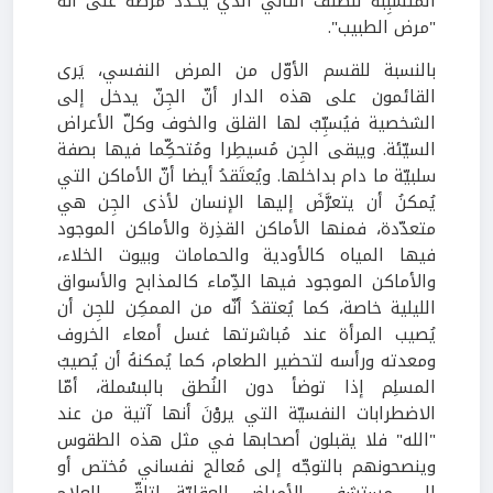
المُتسبِّبة للصنف الثاني الذي يُحدَّدُ مرضه على أنّه
"مرض الطبيب".
بالنسبة للقسم الأوّل من المرض النفسي، يَرى
القائمون على هذه الدار أنّ الجِنّ يدخل إلى
الشخصية فيُسبِّبُ لها القلق والخوف وكلّ الأعراض
السيّئة. ويبقى الجِن مُسيطِرا ومُتحكِّما فيها بصفة
سلبيّة ما دام بداخلها. ويُعتَقدُ أيضا أنّ الأماكن التي
يُمكنُ أن يتعرَّضَ إليها الإنسان لأذى الجِن هي
متعدّدة، فمنها الأماكن القذِرة والأماكن الموجود
فيها المياه كالأودية والحمامات وبيوت الخلاء،
والأماكن الموجود فيها الدِّماء كالمذابح والأسواق
الليلية خاصة، كما يُعتقدُ أنّه من الممكِن للجِن أن
يُصيب المرأة عند مُباشرتها غسل أمعاء الخروف
ومعدته ورأسه لتحضير الطعام، كما يُمكنهُ أن يُصيبُ
المسلِم إذا توضأ دون النُطق بالبسْملة، أمّا
الاضطرابات النفسيّة التي يروْنَ أنها آتية من عند
"الله" فلا يقبلون أصحابها في مثل هذه الطقوس
وينصحونهم بالتوجّه إلى مُعالج نفساني مُختص أو