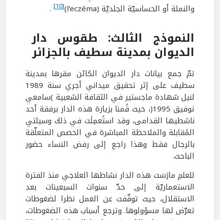
[10]
والنملة أو الحساسيّة الجلديّة (l’eczéma)
.
النموذج الثالث: طقوس دار
الديوان بمدينة سطيف بالجزائر
تمّ جمع بيانات دار الديوان الكائن مقرها بمدينة
سطيف على إثر تحقيق ميداني أجري سنة 1989
لنيل شهادة ماجستير في الثقافة الشعبية )سامعي
توفيق 1995(، حيث قُمنا بزيارة هذه الدار برفقة أحد
ناشطيها القدامى، وقد استُعمِلَت في ذلك وسيلتي
المُقابلة والملاحظة المباشرة في الحصص المتعلّقة
بالرجال فقط وهذا راجع إلى رفض النساء حضور
الباحث.
للعلمِ مارَسَت هذه الدار نشاطها العلاجي منذ الفترة
الاستعماريّة إلى حدّ سنوات السبعينات بعد
الاستقلال، حيث توقّفت عن العمل نظرا لضغوطات
تعرّض لها مسؤولوها. وترجع أسباب هذه الضغوطات،