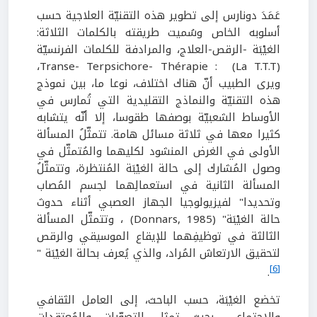
عَمَدَ دونارس إلى تطوير هذه التقنيّة العلاجية حسب
أسلوبه الخاص وسُميت طريقته بالكلمات الثلاثة:
الغيْبَة -الرقص-العلاج، والمرادفة للكلمات الفرنسيّة
Transe- Terpsichore- Thérapie : (La T.T.T)،
ويرى الطبيب أنّ هناك اختلاف، نوعا ما، بين نموذج
هذه التقنيّة والنماذج التقليدية التي تُمارس في
الأوساط الشعبيّة بوصفها طقوسا، إلا أنّه يتشابه
كثيرا معها في ثلاثة مسائل هامة. تتمثّلُ المسألة
الأولى في الغرض المنشود لكليهما والمُتمثّل في
وصول المُشارك إلى حالة الغيْبَة المُنتظرة، وتتمثّلُ
المسألة الثانية في استعمالِهما لجسم المُصاب
وتحديدا" لفيزيولوجيا الجهاز العصبي أثناء حدوث
حالة الغيْبَة" (Donnars, 1985) ، وتتمثّل المسألة
الثالثة في توظيفِهما للإيقاع الموسيقي والرقص
لتحقيق الارتعاش المُراد، والذي يُعرف بحالة الغيْبَة "
[6]
.
تخضع الغيْبَة، حسب الباحث، إلى العامل الثقافي
والاجتماعي بحيث تمثل التصوّرات والمُعتقدات