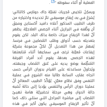
[7]
الفعلية أو أثناء سقوطه "
.
ويمكِنُ تلخيص مُجريات تقنيّة جاك دونارس كالتالي:
يُشرَعُ في بث إيقاع موسيقي تمّ تحديده واختياره من
طرف الطبيب المذكور أعلاه دافيد أكستاين وسَبَقَ
أن وظّفه في البرازيل أثناء الحِصص العلاجيّة. يظهر
أنّ لهذا الإيقاع ميزات خاصة بذلك البلد. لكن يقوم
بتعديله حسب أذواق وطلب المُصابين في فرنسا.
يُفهمُ من هذا التعديل أنّ لكلّ مجموعة بشريّة
إيقاعات مُعيّنة ترغبُ في سماعِها أثناء مُتابعتها
لهذه الحِصص. بعدها، يقوم أحد أفراد الفِرقة
المُنظِّمة بوضع يديه على عُنق المُصاب وجبهته،
ويُحاولُ مساعدته على القيام بدوران الرأس حسب
اتجاه عقارب الساعة طالبا منه الشروع في عملية
التنفس وِفق نظامٍ معيّنٍ. يُؤكّدُ الطبيب المعالج أنّ
عمليتا دوران الرأس والتنفس يؤديا إلى حالة تُشبه
حالة الدوار، وهي مرحلة تحضيريّة هامة تهيئ
المُصاب إلى مباشرة المراحل التي ستلي ذلك، كما
أنّ تأثير الإيقاع الموسيقي يكون أكبر في هذه