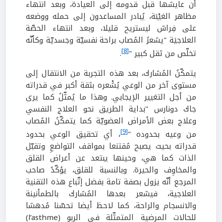
أن عايشها قبل قدومه إلى العيادة، وبعد انتهاء
مظاهر الغيْبَة، يُبادر المساعدون إلى حمله ووضعه
على فِراش ليستريح قليلا، وبعد انتهاء الحصّة
العلاجيَة "يشعرُ المُصاب براحة نفسيّة وجسديّة وكأنّه
[8]
تخلّص من ثقل كبير "
.
يتمكّنُ المُشارك، بعد هذه التجربة من الانتقال إلى
مستوى آخر من الوعي يُشْعره بثقة أكبر في قدراته
من أجل التغيير الإيجابي. وهذا ما يُمثّلُ كما يرى
جاك دونارس "بداية الطريق نحو العلاج النفسي
وعلاج بعض الأمراض العضويّة كما يتمكّنُ المُصاب
[9]
من وعيه بحدوده "
، أي تحقيق الوعي بحدود
قدراته بحيث يصبح مُقتنعا بمواقف التواضعِ وتقبّل
الذات كما هي، وحينها يبتعد عن أعراض القلق
والمخاوِف والحيرة. وبالنسبة للقلق، يؤكّدُ صاحب
المرجع أنّه يزول بصفة تامة بفضل إتّباع هذه التقنية
العلاجية، فيشعر بعدها المُشارك بالطمأنينة
والانسجام والراحة، كما لاحظ أيضا تحسّنا مُدهشا
للحالات المرضية المتمثّلة في الربو (l’asthme)