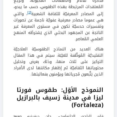
مُذكرة للآلام والانفعالات المكبوتة، وترجع
المُعتقدات المرتبطة بهذه الطقوس، حسب ما يبدو،
[2]
إلى المصادر المعرفيّة للثقافة الشعبية
، والتي
هي عموما مصادر معرفية عفويّة ناجمة عن تصورات
وتفسيرات حدسيّة تكون في مستوى المعرفة غير
الناتجة عن المجهود البحثي الذي يَشترطُه المنهج
العلمي المُعاصر.
هناك العديد من النماذج الطقوسيّة العلاجيّة
التقليديّة المُوظّفة للغيْبَة. سيتم في هذا المقال
التركيز على ثلاث منها، وذلك بعرض وتحليل
محتوياتها الثقافيّة ثم إظهار مكانتها لدى الأفراد
الذين يَتَّبعون مُجرياتها ويؤمنون بفعاليتها.
النموذج الأوّل: طقوس فورتا
ليزا في مدينة رَسيف بالبرازيل
(Fortaleza)
قام الباحث الإثنولوجي جان ديفينيو Jean