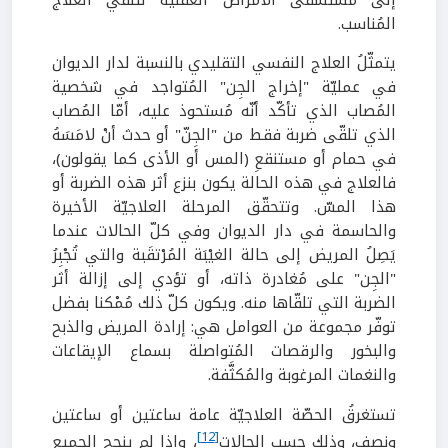
إلى مستشفى الأمراض العقليّة لتلقّي العلاج
المُناسب.
يتمثّلُ العلاج النفسي التقليدي بالنسبة لدار الديوان
في عمليّة "إخراج الجِن" المُتواجد في شخصية
المُصاب الذي تأكّد أنّه مُستحوذ عليه، أمّا المُصاب
الذي تلقّى ضربة فقط من "الجِنّ" أو حدث أنْ لامَسَهُ
في حمام أو مستنقعِ (المس أو الأذى كما يقولون)،
فالعلاج في هذه الحالة يكون بنزع أثر هذه الضربة أو
هذا المسّ. وتتحقّق المرحلة العلاجيّة الأخيرة
والحاسمة في دار الديوان وفي كلّ الحالات عندما
يَصِلُ المريض إلى حالة الغيْبَة المُرْتقَبة والتي تُجْبِرُ
"الجِن" على مُغادرة ذاته، أو تؤدي إلى إزالة أثر
الضربة التي تلقّاها منه. ويكون كلّ ذلك مُمْكنا بفضل
توفّر مجموعة من العوامل هي: إرادة المريض والذبح
والبخور والرقصات المُتواصلة بسماع الإيقاعات
والنغمات المرغوبة والمُكثَّفة.
تستغرقُ الحصّة العلاجيّة عامة ساعتين أو ساعتين
[12]
ونصف، وذلك حسب الحالات
، وإذا لم ينجح الجميع