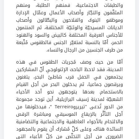
والطبقات الاجتماعية، فمنهم الطلبة، ومنهم
المثقّفون والتجّار وأصحاب الأعمال وعمّال الإدارة
وموظفو البنوك والفلاحون والبطّالون وأصحاب
الديانات المسيحيّة والوثنيّة المختلفة، ثم المنتمون
للأجناس العرقية المختلفة كالبيض والسود والهنود
الحمر، أمّا بالنسبة لمتغيّر الجنس فالطقوس مُتّبعة
من طرف الجنسين من الرجال والنساء.
أمّا من حيث وصف مُجريات الطقوس في هذه
المدينة، فقد لاحظ الباحث الإثنولوجي أنّ المشاركين
يجتمعون في الحفل قرب شاطئ البحر، يتغنون
ويرقصون جماعيا، ثم يدخلون البحر من أجل القيام
بالاستحمام. بعدها يتوجهون نحو أحد الأحياء
الشعبيّة لمدينة رَسيف البرازيلية، أين توجد مجموعة
من الدور تُدعى "تيريروTerreiro “، فيدخلونها من
أجل التأثّر بالإيقاع الموسيقي ومباشرة الرقص
والالتحام بالأجواء العاطفية والاجتماعية والتضامنية
السائدة هناك، وعلى كلّ مُشارك أن يقوم بالمجهود
الضروري من أجل التخلّص من كلّ الأعباء التي