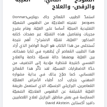
والرقص- والعلاج
استمدّ الطبيب المُعالج جاك دونارسDonnars
Jacques
تقنيته العلاجيّة من الطقوس الشعبيّة
التقليدية المبنيّة أساسا على الغيْبَة. وقام بشرح
مجريات وتفاصيل هذه التقنيّة عبر صفحات كتابه
المذكور: "الغيْبَة، تقنيّة الانشراح". أهم نتيجة
تُستخلص من هذا الكتاب هو الربط الواضح الذي أراد
هذا الطبيب المُعاصر أن يُظهره في ثنايا صفحاته،
بين الغيْبَة بوصفها حالة نفسيّة خاصة والعلاج
النفسي كنتيجة مُنتظرة مؤدية إلى التخفيف من
حدّة الاضطرابات النفسيّة. لقد تأثّر هذا المُعالج
النفساني، كما صرّحَ بذلك في بداية مشواره
المهني، بتجارب أحد أطباء الأمراض العقليّة
المُعاصرين، البرازيلي الجنسيّة، الذي استعمل طريقة
الغيْبَة المُنبثقة عن الطقوس العلاجيّة الشعبيّة
الممارَسة في بعض مناطق البرازيل لعلاج العُصابيين
دافيد أكستاين .David Akstein