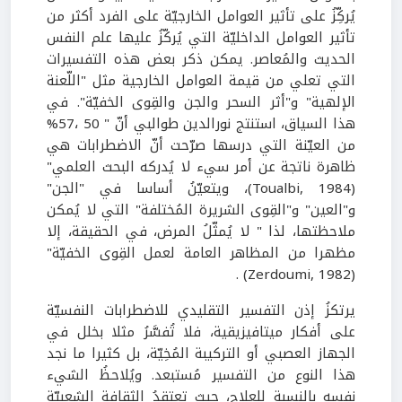
يُركِّزُ على تأثير العوامل الخارجيّة على الفرد أكثر من
تأثير العوامل الداخليّة التي يُركّزُ عليها علم النفس
الحديث والمُعاصر. يمكن ذكر بعض هذه التفسيرات
التي تعلي من قيمة العوامل الخارجية مثل "اللّعنة
الإلهية" و"أثر السحر والجن والقِوى الخفيّة". في
هذا السياق، استنتج نورالدين طوالبي أنّ " 50 ،57%
من العيّنة التي درسها صرّحت أنّ الاضطرابات هي
ظاهرة ناتجة عن أمر سيء لا يُدركه البحث العلمي"
(Toualbi, 1984)، ويتعيّنُ أساسا في "الجن"
و"العين" و"القِوى الشريرة المُختلفة" التي لا يُمكن
ملاحظتها، لذا " لا يُمثّلُ المرض، في الحقيقة، إلا
مظهرا من المظاهر العامة لعمل القِوى الخفيّة"
(Zerdoumi, 1982) .
يرتكزُ إذن التفسير التقليدي للاضطرابات النفسيّة
على أفكار ميتافيزيقية، فلا تُفسَّرُ مثلا بخلل في
الجهاز العصبي أو التركيبة المُخِيّة، بل كثيرا ما نجد
هذا النوع من التفسير مُستبعد. ويُلاحظُ الشيء
نفسه بالنسبة للعلاج، حيث تعتقدُ الثقافة الشعبيّة