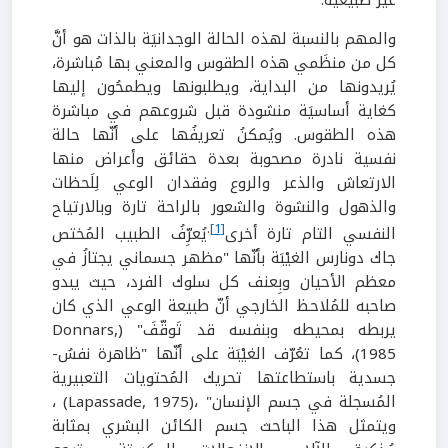
والمهم بالنسبة لهذه الحالة الوجدانيَة بالذات هو أنَّ
كل من منظَمي هذه الطقوس والمعني بها مُباشرة،
يُريدونها من البداية، ويطلبونها ويطمحُون إليها
كغاية أساسيَة منشودة قبل شروعهم في مباشرة
هذه الطقوس. ويُمكنُ تعريفُها على أنّها حالة
نفسية نادرة مصحوبة بعدة حقائق وأعراض منها
الارتعاش والذعر والروع وفقدان الوعي لِلَحظات
والذهول والنشوة والشعور بالراحة تارة وبالارتياح
.
[1]
النفسي التام تارة أخرى
يُعرِّفُ الطبيب المُختص
جاك دونارس الغيْبَة بأنّها "مظهر جسماني يجتازُ في
معظم الأحيان وبِعنف كل سلوك الفرد، حيث يبدو
صاحبه للمُلاحظ الخارجي أنّ طبيعة الوعي الذي كان
يربطه بمحيطه وبنفسه قد تَوقّفَ" (Donnars,
1985)، كما تعُرّف الغيْبَة على أنّها "ظاهرة نفسُ-
جسدية باستطاعتها تحريك المُحتويات التعبيرية
المُسجلة في جسم الإنسان" ،(Lapassade, 1975) ،
ويتمثل هذا الباحث جسم الكائن البشري بمثابة