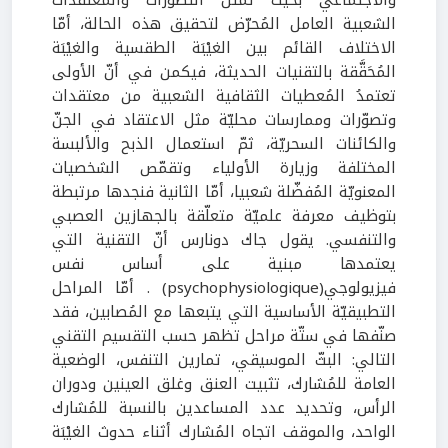
الشعبية العامل المُحرّض لتحقيق هذه الحالة، أمّا
الاختلاف القائم بين الغيْبَة الطقسية والغيْبَة
المُحَقَّقة بالتقنيات الحديثة، فيكمن في أنّ الأولى
تعتمدُ المُعطيات الثقافية الشعبية من معتقدات
وتصوّرات وممارسات محليّة مثل الاعتقاد في الجنّ
والكائنات السحريّة، ثمّ استعمال الذبح والألبسة
المختلفة وزيارة الأولياء وتقمّص الشخصيات
المعنويّة المُفضّلة شعبيا، أمّا الثانية فنجدها مرتبطة
بتوظيف معرفة علميّة متعلّقة بالجهازين العصبي
والتنفسي. يقول جاك دونارس أنّ التقنية التي
يعتمدها مبنية على أساس نفس
فيزيولوجي(psychophysiologique) . أمّا المراحل
التطبيقيّة الأساسية التي يتبعها مع المُصابين، فقد
صنّفها في ستّة مراحل تظهر حسب التقسيم التقني
التالي: البثّ الموسيقي، تمارين التنفس، الوضعية
العامة للمُشارك، تثبيت العنق وغلق العينين ودوران
الرأس، وتحديد عدد المساعدين بالنسبة للمُشارك
الواحد، والموقف اتجاه المُشارك أثناء حدوث الغيْبَة