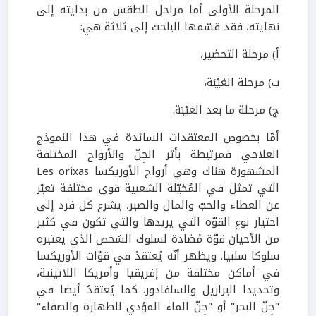
المرحلة الأولى أما مراحل الطقس من بدايته إلى
نهايته، فقد قسّمها الباحث إلى ثلاثة هي:
أ) مرحلة التحضير،
ب) مرحلة الغيْبَة،
ج) مرحلة ما بعد الغيْبَة.
أمّا بخصوص المعتقدات السائدة في هذا النموذج
العلاجي فمرتبطة بأثر الجِنّ والأرواح المختلفة
المشهورة هناك وهي أرواح الأوريكسا Les orixas
التي تمثل في المُخيّلة الشعبية قوى مختلفة تعبّر
عن العطاء والحبّ والمال والصبر، يشرع كل فرد إلى
اختيار نوع القوّة التي يريدها والتي تكون في كثير
من الأحيان قوّة مُضادة لسلوك الشخص الذي يعتبره
سلوكا سلبيا. ويظهر أنّه يُعتقدُ في قوّات الأوريكسا
في أماكن مختلفة من إفريقيا وأمريكا اللاتينية،
وتحديدا البرازيل والسلفادور. كما يُعتقدُ أيضا في
"جِنّ البحر" أو "جِنّ الماء المؤدي للطهارة والصفاء"