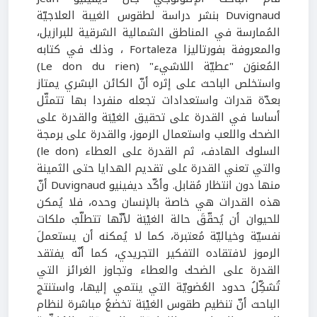
Duvignaud بنشر دراسة لطقوس الغيبة العلاجيّة
المُمارسة في المناطق الشمالية الشرقية للبرازيل،
والمعروفة بفورتاليزا Fortaleza ، وذلك في كتابه
المُعنوَن "عطيّة اللاشيء" (Le don du rien)
واستخلص الباحث على إثره أنّ الكائن البشري يمتاز
بعدّة قدرات واستعدادات تجعله منفردا بها تتمثّل
أساسا في القدرة على تحقيق الغيْبَة والقدرة على
الضحك واللعب واستعمال الرموز، والقدرة على برمجة
السلوك الهادف، ثم القدرة على العطاء (le don)
والتي تعني القدرة على تقديم الهدايا حتى الثمينة
منها دون انتظار مُقابل. وأكّد ديفينيو Duvignaud أنّ
هذه القدرات هي خاصة بالإنسان وحده، فلا يُمكن
للحيوان أن يُحقّقَ حالة الغيْبَة لأنّها تتطلّبُ ملكات
نفسيّة وخياليّة مُعتبرة، كما لا يُمكنه أن يستعملَ
الرموز لافتقاده التفكير التجريدي، كما أنّه يفتقد
القدرة على الضحك والعطاء وتجاوز الغرائز التي
تُشكِّلُ حدود العُضويّة التي ينتمي إليها، واستنتج
الباحث أنّ تنظيم طقوس الغيْبَة تخضعُ مباشرة لنظام