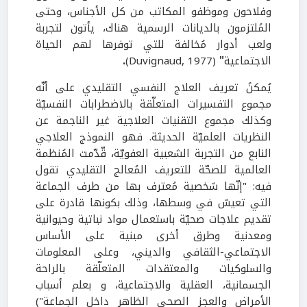
وفلاحون وموظفو المكاتب من كل الأجناس، وحتى
المُلتزمون بالديانات الرسمية هناك، يأتون لتجربة
ولعب أدوار مُخالفة للتي توفرها لهم الحياة
الاجتماعية
"
(Duvignaud, 1977)
.
يُمكنُ تعريف العلاج النفسي التقليدي على أنّه
مجموع التفسيرات المتعلّقة بالاضطرابات النفسيّة
وكذلك مجموع التقنيات العلاجية غير الناجمة عن
النظريات العلميّة الحديثة. فهو النموذج العلاجي
النابع من التجربة الشعبية العفويّة، قّدّمت المُنظمة
العالمية للصحّة للتعريف المُعالج التقليدي تقول
فيه: "إنّها شخصية مُعترف بها من طرف الجماعة
التي تعيش في وسطها، وذلك بكونها قادرة على
تقديم علاجات صحيّة باستعمال مواد نباتية وحيوانية
ومعدنية وطرق أخرى مبنية على الأساس
الاجتماعي-الثقافي والديني، وعلى المعلومات
والسلوكيات والمعتقدات المتعلّقة بالراحة
الجسمانية، العقلية والاجتماعية، و بعلم أسباب
الأمراض والعجز الصحي الظاهر داخل الجماعة")