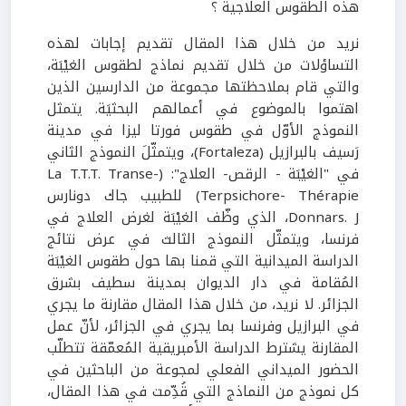
هذه الطقوس العلاجية ؟
نريد من خلال هذا المقال تقديم إجابات لهذه
التساؤلات من خلال تقديم نماذج لطقوس الغيْبَة،
والتي قام بملاحظتها مجموعة من الدارسين الذين
اهتموا بالموضوع في أعمالهم البحثيَة. يتمثل
النموذج الأوّل في طقوس فورتا ليزا في مدينة
رَسيف بالبرازيل (Fortaleza)، ويتمثّلَ النموذج الثاني
في "الغيْبَة - الرقص- العلاج": (La T.T.T. Transe-
Terpsichore- Thérapie) للطبيب جاك دونارس
Donnars. J، الذي وظّف الغيْبَة لغرض العلاج في
فرنسا، ويتمثّل النموذج الثالث في عرض نتائج
الدراسة الميدانية التي قمنا بها حول طقوس الغيْبَة
المُقامة في دار الديوان بمدينة سطيف بشرق
الجزائر. لا نريد، من خلال هذا المقال مقارنة ما يجري
في البرازيل وفرنسا بما يجري في الجزائر، لأنّ عمل
المقارنة يشترط الدراسة الأمبريقية المُعمّقة تتطلّب
الحضور الميداني الفعلي لمجوعة من الباحثين في
كل نموذج من النماذج التي قُدِّمت في هذا المقال،