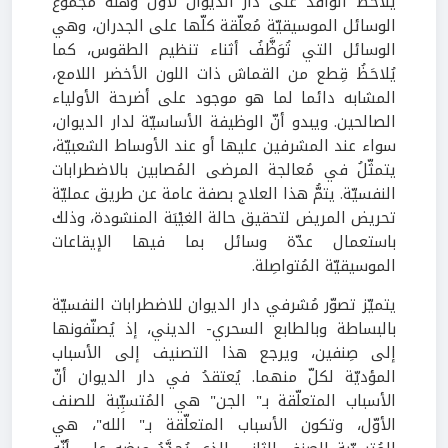
يُلاحَظُ الوافد على دار الديوان لأوّل وهلة مجموع
الوسائل الموسيقيّة مُعلّقة كلّها على الجدران، وهي
الوسائل التي تُوَظَّفُ أثناء تنظيم الطقوس، كما
يُلاحَظُ قِطع من القماش ذات اللون الأخضر اللامع،
المشابه دائما لما هو موجود على أضرحة الأولياء
الصالحين. ويبدو أنّ الوظيفة الأساسيّة لدار الديوان،
سواء عند المشرفين عليها أو عند الأوساط الشعبيّة،
يتمثّلُ في مُعالجة المرضى المُصابين بالاضطرابات
النفسيّة. يتمُّ هذا العلاج بصفة عامة عن طريق عمليّة
تحريض المريض لتحقيق حالة الغيْبَة المنشودة، وذلك
باستعمال عدّة وسائل بما فيها الإيقاعات
الموسيقيّة المُتواصِلة.
يتميّز تصوّر مُشرفي دار الديوان للاضطرابات النفسيّة
بالبساطة وبالطابع السحري- الديني، إذ يُصنّفونها
إلى صِنفين، ويرجع هذا التصنيف إلى الأسباب
المؤديّة لكلّ منهما. يُعتقدُ في دار الديوان أنّ
الأسباب المتعلّقة بـ" الجن" هي المُتسبِّبة للصنف
الأوّل، وتكون الأسباب المتعلّقة بـ" الله"، هي