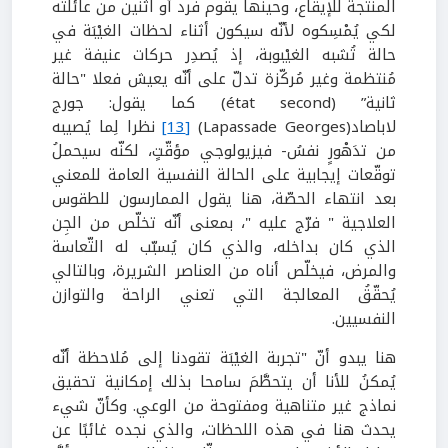
المنتجة للإيقاع، وحينها يقوم فرد أو اثنين من عائلته
لكي يُمْسِكوه لأنّه سيكون أثناء لحظات الغيْبَة في
حالة تُشبه الغيْبوبة، إذ يُصدِر حركات عنيفة غير
مُنتظمة وغير مُركّزة تدلّ على أنّه يعيش فعلا "حالة
ثانية” (état second) كما يقول: جورج
لاباصاد(Lapassade Georges)
[13]
نظرا لِما يُصيبه
من تدَهْورٍ نفسُ- فيزيولوجي مؤقّتٍ، لكنّه سيحملُ
توقّعات إيجابية على الحالة النفسية العامة للمعني
بعد انتهاء الحصّة، هنا يقول الممارسون للطقوس
العلاجية " فرّج عليه "، بمعنى أنّه تخلّص من الجِن
الذي كان بداخله، والذي كان يُسبّب له التّعاسة
والمرض، فيخلّص أناه من العناصر الشريرة، وبالتالي
يُحقّقُ المعالجة التي تعني الراحة والتوازن
النفسيين.
هنا يبدو أنّ "تجربة الغيْبَة تقودنا إلى مُلاحظة أنّه
يُمكنُ للأنا أن يتحطَّمَ سامحا بذلك إمكانية تحقيق
نماذج غير متناهية ومفتوحة من الوعي. وكأنّ شيء
يحدث هنا في هذه اللحظات، والذي نجده غائبًا عن