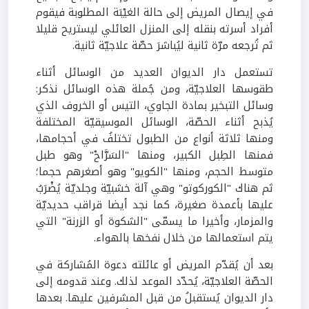
في إيصال المريض إلى حالة الغيْبَة المطلوبة فيقوم
أفراد أسرته بنقله إلى المنزل العائلي ليستريح قليلا
ثم تُرجعه مرّة ثانية ليُباشرَ حصّة علاجيّة ثانية.
تستعمل دار الديوان العديد من الوسائل أثناء
طقوسها العلاجيّة، ومن جُملة هذه الوسائل نذكر:
وسائل التبخير بمادة الجاوي، التيس أو الخروف الذي
يُذبح أثناء الحصّة، الوسائل الموسيقيّة المختلفة
ومنها ثلاثة أنواع من الطبول تختلفُ في أحجامها،
فمنها الطِبل الكبير، ومنها "السَرَّاحْ" وهو طبل
متوسط الحجم، ومنها "الكويو" وهو أصغرهم حجما؛
ثم هناك "الكوركوتو" وهي آلة خشبيّة وجلديّة يُضْرَبُ
عليها بأعمدة صغيرة، كما نجد أيضا قراقب حديديّة
والمزمار، وأخيرا ما يسمّى "الشكوة أو الزرنة" التي
يتم استعمالها من خلال نفخها بالهواء.
بعد أن يُقدّم المريض أو عائلته دعوة المُشاركة في
الحصّة العلاجيّة، يُحدّد الموعد لذلك. وعند قدومه إلى
دار الديوان يُستقبلُ من قبل المشرفين عليها. بعدها