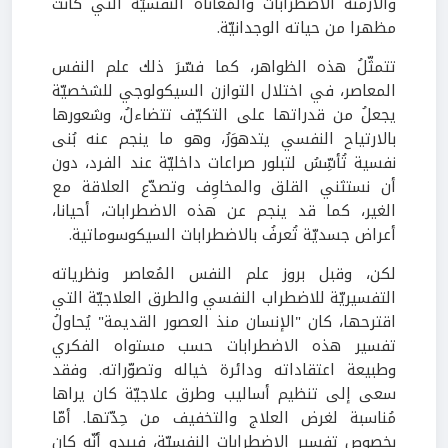
والأزمنة الاضطرابات والمُعاناة النفسيّة التي كانت
مظهرا من حياته الوجدانيّة.
تتمثّلُ هذه الظواهر، كما فسّرَ ذلك علم النفس
المعاصر، في اختلال التوازن السيكولوجي للشخصيّة
يجعلُ من قدراتها على التكيّف تتضاءلُ، وشعورها
بالارتياح النفسي يتدهوَرُ، وهو ما ينجم عنه بُنى
نفسية تُأسِّسُ لتبلور صراعات داخليّة عند الفرد، دون
أن نستثني القلق والمخاوِف وتصدّع العلاقة مع
الغير، كما قد ينجم عن هذه الاضطرابات، أحيانا،
أعراض جسديّة تُعرفُ بالاضطرابات السيكوسوماتية.
لكن، وقبل بروز علم النفس المُعاصر ونظرياته
التفسيريّة للاضطراب النفسي والطرق العلاجيّة التي
اقترحها، كان "الإنسان منذ العصور القديمة" يُحاولُ
تفسير هذه الاضطرابات حسب مستواه الفكري
وطبيعة اعتقاداته ودائرة خياله وتصوّراته. وفقد
سعى إلى تنظيم أساليب وطرق علاجيّة كان يراها
مُناسبة لغرض العلاج والتخفيف من حِدّتها. أمّا
بخصوص تفسير الاضطرابات النفسيّة، فيبدو أنّه كان