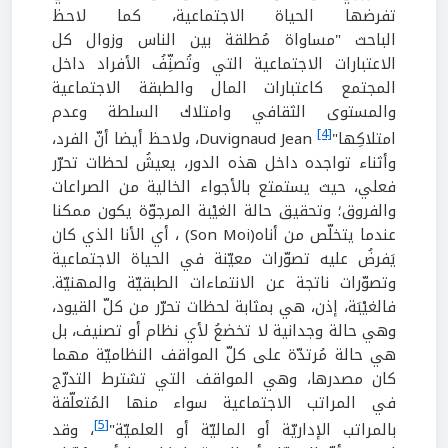
تفرضها الحياة الاجتماعية، كما لاحظ
الباحث "مساواة مُطلقة بين الناس وزوال كل
الاعتبارات الاجتماعية التي وتُصنِّفُ الأفراد داخل
المجتمع كاعتبارات المال والطبقة الاجتماعية
والمستوى الثقافي وامتلاك السلطة وعدم
[4]
امتلاكِها"Duvignaud Jean
، ولاحظ أيضا أنّ الفرد،
وأثناء تواجده داخل هذه الدور، يعيشُ لحظات تحرّر
فعلي، حيث يستمتع بالأجواء الخالية من الصراعات
والفروق؛ وتحقيق حالة الغيْبة المرجوّة يكون ممكنا
عندما يتخلّص من أناه(Son Moi) ، أي الأنا الذي كان
يَفرضُ عليه تصوّرات معيّنة في الحياة الاجتماعية
وتصوّرات ناتجة عن الانتماءات الطبقيّة والمهنيّة.
فالغيْبَة، إذن، هي بمثابة لحظات تحرّر من كلّ القيود،
وهي حالة وجدانية لا تخضعُ لأي نظام أو تصنيف، بل
هي حالة مُرتدّة على كلّ المواقف النظاميّة مهما
كان مصدرها، وهي المواقف التي تشترط التدرّج
في المراتب الاجتماعية سواء منها المُتعلّقة
[5]
بالمراتب الإداريّة أو الماليّة أو العلميّة"
، وقد