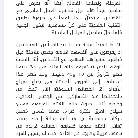
المرحلة، ويُطلعنا المُعالج أيضا أنّه يحرص على
تطبيق مبدأ هام قبل مُباشرة العمل العلاجي مع
المُصابين، ويتمثّلُ هذا المبدأ في ضرورة تطبيق
التقنية العلاجيّة على كلّ مساعديه ليكون الجميع
مُلِما بكلّ تفاصيل المراحل العلاجيّة.
يُلاحظُ المبدأ نفسه تقريبا عند المُحلّلين النفسانيين،
إذ يفرضون على أنفسهم مُتابعة حِصص علاجيّة قبل
مُباشرة مشوارهم المهني مع المُصابين. أمّا بالنسبة
للوقت الذي تستغرقه حالة الغيْبَة في حدّ ذاتها
فهو يتراوحُ بين 10 و45 دقيقة. وقد فسّرَ هذا
الاختلاف إلى الفروق الفرديّة في طِباع ومِزاج
الأفراد. أمّا الخصائص السلوكيّة التي تمكّن من
ملاحظتها عند المُشاركين في الحِصص العلاجية،
وخاصة أثناء حدوث حالة الغيْبَة المرغوبة فهي:
سيلان العرق بكثرة، صُراخ، ضغط نفسي مُعتبر،
حركات جسمانية غير مُنتظمة وحالة إغماء وتعب.
تعاش الغيْبَة عموما كسابِقة انفعالية فريدة من
نوعها، غريبة وخارجة عن العادة، حيث لم يسبق للفرد