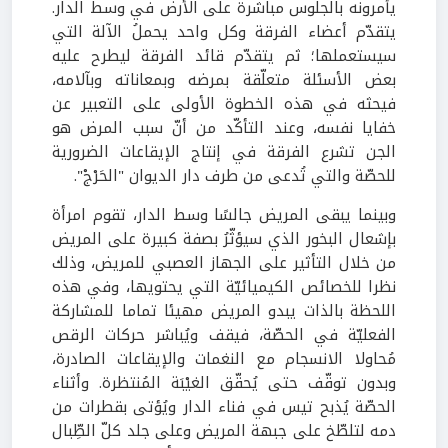
يأمرونه بالجلوس مباشرة على الأرض في وسط الدار.
يتقدّم أعضاء الفرقة وكل واحد يحملُ الآلة التي
سيستعملها؛ ثم يتقدّم قائد الفرقة ليطرح عليه
بعض الأسئلة متعلّقة بمرضه وبمعاناته وبآلامه،
فيحثه في هذه الخطوة الأولى على التعبير عن
خفايا نفسه، وعند التأكّد من أنّ سبب المرض هو
الجن تشرع الفرقة في إنتاج الإيقاعات الضرورية
للحصّة والتي تُدعى من طرف دار الديوان "الحَرْجْ".
وبينما يبقى المريض جالسًا وسط الدار، تقوم امرأة
بإشعال البخور الذي سيؤثّرُ بصفة كبيرة على المريض
من خلال التأثير على الجهاز العصبي للمريض، وذلك
نظرا للخصائص الكيميائيّة التي يحتويها، وفي هذه
اللحظة بالذات يبدو المريض مهيئا تماما للمشاركة
الفعليّة في الحصّة، فيقف ويُباشر حركات الرقص
مُحاولا الانسجام مع النغمات والإيقاعات الصادرة،
وبدون توقّف حتى يُحقّق الغيْبَة المُنتظرة. وأثناء
الحصّة يُذبح تيس في فناء الدار ويُؤتى بقطرات من
دمه لتلطّخ على جبهة المريض وعلى جلد كلّ الطِّبال