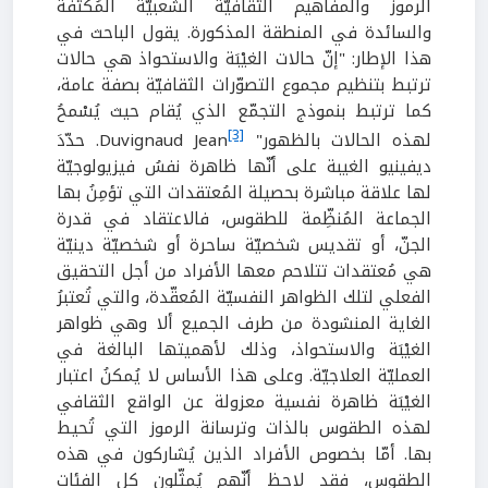
الرموز والمفاهيم الثقافيّة الشعبيّة المُكثّفة
والسائدة في المنطقة المذكورة. يقول الباحث في
هذا الإطار: "إنّ حالات الغيْبَة والاستحواذ هي حالات
ترتبط بتنظيم مجموع التصوّرات الثقافيّة بصفة عامة،
كما ترتبط بنموذج التجمّع الذي يُقام حيث يُسْمحُ
[3]
لهذه الحالات بالظهور" Duvignaud Jean
. حدّدَ
ديفينيو الغيبة على أنّها ظاهرة نفسُ فيزيولوجيّة
لها علاقة مباشرة بحصيلة المُعتقدات التي تؤمِنُ بها
الجماعة المُنظِّمة للطقوس، فالاعتقاد في قدرة
الجنّ، أو تقديس شخصيّة ساحرة أو شخصيّة دينيّة
هي مُعتقدات تتلاحم معها الأفراد من أجل التحقيق
الفعلي لتلك الظواهر النفسيّة المُعقّدة، والتي تُعتبرُ
الغاية المنشودة من طرف الجميع ألا وهي ظواهر
الغيْبَة والاستحواذ، وذلك لأهميتها البالغة في
العمليّة العلاجيّة. وعلى هذا الأساس لا يُمكنُ اعتبار
الغيْبَة ظاهرة نفسية معزولة عن الواقع الثقافي
لهذه الطقوس بالذات وترسانة الرموز التي تُحيط
بها. أمّا بخصوص الأفراد الذين يُشاركون في هذه
الطقوس، فقد لاحظ أنّهم يُمثّلون كل الفئات