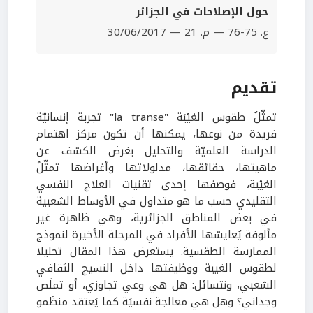
حول الإصلاحات في الجزائر
ع. 75-76 — م. 21 — 30/06/2017
تقديم
تمثّلُ طقوس الغيْبَة "la transe" تجربة إنسانيّة
فريدة من نوعها، يمكنها أن تكون مركز اهتمام
الدراسة العلميّة والتحليل بغرض الكشف عن
ماهيتها، حقائقها، مدلولاتها وأغراضها تمثّلُ
الغيْبة، فوصفها إحدى تقنيات العلاج النفسي
التقليدي حسب ما هو متداول في الأوساط الشعبية
في بعض المناطق الجزائرية، وهي ظاهرة غير
مألوفة يُعايشها الأفراد في المرحلة الأخيرة لنموذج
الممارسة الطقسية. يستعرض هذا المقال تحليلا
لطقوس الغيبة ووظيفتها داخل النسيج الثقافي
الشعبي، ونتسائل: هل هي وعي تجاوزي، أو تملَص
وجداني؟ وهل هي معالجة نفسيَة كما يَعتقد منظَمو