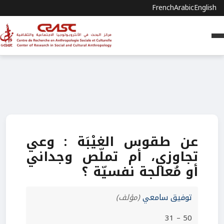
French
Arabic
English
عن طقوس الغيْبَة : وعي
تجاوزي، أم تملّص وجداني
أو مُعالجة نفسيّة ؟
توفيق سامعي
(مؤلف)
50 – 31