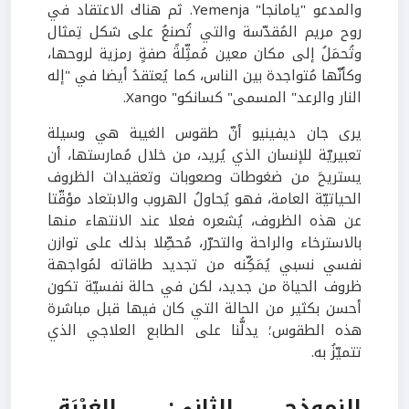
والمدعو "يامانجا" Yemenja. ثم هناك الاعتقاد في
روح مريم المُقدّسة والتي تُصنعُ على شكل تِمثال
وتُحمَلُ إلى مكان معين مُمثِّلةً صفةٍ رمزية لروحها،
وكأنّها مُتواجدة بين الناس، كما يُعتقدُ أيضا في "إله
النار والرعد" المسمى" كسانكو" Xango.
يرى جان ديفينيو أنّ طقوس الغيبة هي وسيلة
تعبيريّة للإنسان الذي يُريد، من خلال مُمارستها، أن
يستريحَ من ضغوطات وصعوبات وتعقيدات الظروف
الحياتيّة العامة، فهو يُحاولُ الهروب والابتعاد مؤقّتا
عن هذه الظروف، يُشعره فعلا عند الانتهاء منها
بالاسترخاء والراحة والتحرّر، مُحصِّلا بذلك على توازن
نفسي نسبي يُمَكِّنه من تجديد طاقاته لمُواجهة
ظروف الحياة من جديد، لكن في حالة نفسيّة تكون
أحسن بكثير من الحالة التي كان فيها قبل مباشرة
هذه الطقوس؛ يدلُّنا على الطابع العلاجي الذي
تتميّزُ به.
النموذج الثاني: الغيْبَة