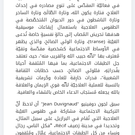
في فعاليّة المقدّس على تنوع مصادره في إحداث
العلاج، فتارة يكون الله، وتارة الطْالَبْ وتارة الساحر
وتارة الناشطون في دور الديوان المُتخصّصة في
الطقوس العلاجية باستعمال إيقاعات موسيقية
هدفها تحريض المُصاب إلى حالةٍ نفسيةٍ خاصة تُدعى
الغيْبَة (transe)، وتارة الولي الصالح، والذي يظهر
في الأوساط الاجتماعية كشخصية مقدّسة وتقيّة
مُعترف بها "لأنّه حبيب الله والقريب منه"، حيث تعتقد
جل الطبقات الاجتماعية، بما فيها المُثقفة أحيانا
بقُدراتِهِ، فللولي الصالح، حسب خطابات الثقافة
الشعبية"، قدرات خارِقة للعادة وكَرمات تشريفية
بالنسبة للعملية العلاجيّة لأنّه قوي الإيمان والعلاقة
بالله يجعله مُستجاب الدعاء الخاص بالشفاء والعافية.
سبق لجون دوفينيو "Jean Duvignaud" أن لاحظ أنّ
التركيبة الاجتماعية مشاركة في طقوس الغيْبة
العلاجية التي تُقام في البرازيل، على سبيل المثال،
وتحديدا في مدينة رَصيف Récif
، "
فكل الناس، رجال
ونساء من كل الطبقات الاجتماعية، عمّال ومُثقفون