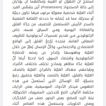
استنتج أنّ التهوّل أو الغيبة بإمكانهما أن يؤدّيان
إلى حالة الاستحواذ (Possession) أين يتقمّص الفرد
أثناء الغيْبَة شخصية معنويّة مرغوب فيها تكون دينيّة
أو سحريّة، مما قد يُشابه ما حددته الثقافة الشعبية
بالسحر الأبيض المُستعمل للتخفيف من حِدّة القلق
والمُعاناة اليومية. وفي السياق نفسه، خاض
الإثنولوجي في تقديم تفسيرات أيديولوجية للظروف
المعاش العامة، فنجده يُرْجِعُ القلق إلى الواقع
الاقتصادي والاجتماعي، وكأنّ الإنسان يُعبّرُ من خلال
الغيْبَة وطقوسها بإلحاح عن رفضه للحضارة
التكنولوجية واقتصاد السوق، كما لاحظ أيضا أنّ
للغيْبَة عدّة مظاهر ونماذج تختلف باختلاف الأفراد
وطِباعهم، فهناك الغيْبَة بالصُراخ، الغيْبَة بالضحك،
الغيْبَة بالقلق، الغيْبَة بالصمت والغيْبَة بتحقيق رغبةٍ
جنسيّةٍ، أمّا الوسائل التي تُستعملُ في هذه
الطقوس فيذكر الأدوات الموسيقية، بعض الرايات
مختلفة الألوان، التبغ للتدخين، المشروبات الكحوليّة،
نبتة الرند للمضغ، بعض البخور، صنف من المُخدّرات
وبعض الحلويات، وتستعملُ هذه العناصر أثناء