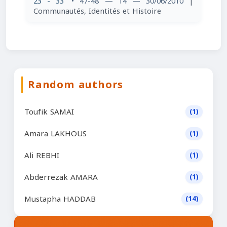
23 - 33
• 47-48 — 14 — 30/06/2010
|
Communautés, Identités et Histoire
Random authors
Toufik SAMAI
(1)
Amara LAKHOUS
(1)
Ali REBHI
(1)
Abderrezak AMARA
(1)
Mustapha HADDAB
(14)