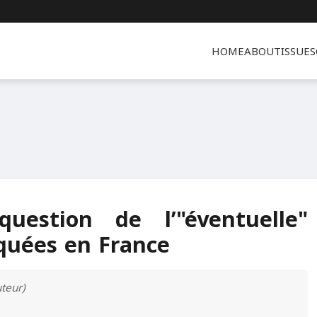
HOME
ABOUT
ISSUES
uestion de l’"éventuelle"
quées en France
teur)