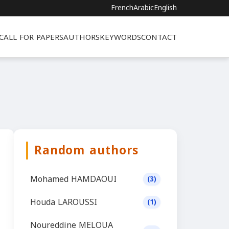
French
Arabic
English
CALL FOR PAPERS
AUTHORS
KEYWORDS
CONTACT
Random authors
Mohamed HAMDAOUI
(3)
Houda LAROUSSI
(1)
Noureddine MELOUA