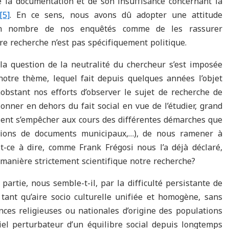
de la documentation et de son insuffisance concernant la
[5]
. En ce sens, nous avons dû adopter une attitude
in nombre de nos enquêtés comme de les rassurer
e recherche n’est pas spécifiquement politique.
 la question de la neutralité du chercheur s’est imposée
tre thème, lequel fait depuis quelques années l’objet
bstant nos efforts d’observer le sujet de recherche de
ionner en dehors du fait social en vue de l’étudier, grand
ent s’empêcher aux cours des différentes démarches que
tations de documents municipaux,…), de nous ramener à
st-ce à dire, comme Frank Frégosi nous l’a déjà déclaré,
e manière strictement scientifique notre recherche?
artie, nous semble-t-il, par la difficulté persistante de
 tant qu’aire socio culturelle unifiée et homogène, sans
nces religieuses ou nationales d’origine des populations
tiel perturbateur d’un équilibre social depuis longtemps