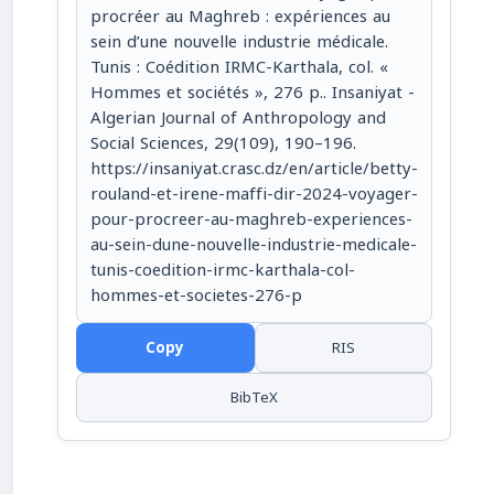
procréer au Maghreb : expériences au
sein d’une nouvelle industrie médicale.
Tunis : Coédition IRMC-Karthala, col. «
Hommes et sociétés », 276 p.. Insaniyat -
Algerian Journal of Anthropology and
Social Sciences, 29(109), 190–196.
https://insaniyat.crasc.dz/en/article/betty-
rouland-et-irene-maffi-dir-2024-voyager-
pour-procreer-au-maghreb-experiences-
au-sein-dune-nouvelle-industrie-medicale-
tunis-coedition-irmc-karthala-col-
hommes-et-societes-276-p
Copy
RIS
BibTeX