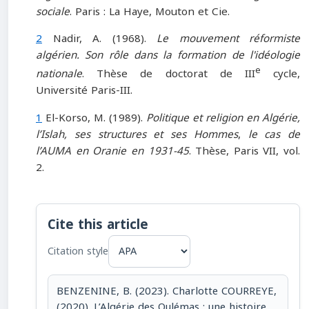
sociale
. Paris : La Haye, Mouton et Cie.
2
Nadir, A. (1968).
Le mouvement réformiste
algérien. Son rôle dans la formation de l'idéologie
e
nationale
. Thèse de doctorat de III
cycle,
Université Paris-III.
1
El-Korso, M. (1989).
Politique et religion en Algérie,
l’Islah, ses structures et ses Hommes
,
le cas de
l’AUMA en Oranie en 1931-45
. Thèse, Paris VII, vol.
2.
Cite this article
Citation style
BENZENINE, B. (2023). Charlotte COURREYE,
(2020). L’Algérie des Oulémas : une histoire