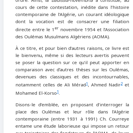
ordre. Ainsi, la
badissia-novembria
a constitué, au
cours de cette contestation, inédite dans l’histoire
contemporaine de l’Algérie, un courant idéologique
dont la vocation est de consacrer une filiation
er
directe entre le 1
novembre 1954 et l’Association
des Oulémas Musulmans Algériens (AOMA).
À ce titre, et pour bien d’autres raisons, ce livre est
le bienvenu, même si des lecteurs avertis peuvent
se poser la question sur ce qu’il peut apporter en
comparaison avec d’autres thèses sur les Oulémas,
devenues des classiques et des incontournables,
1
2
notamment celles de Ali Mérad
, Ahmed Nadir
et
1
Mohamed El-Korso
.
Disons-le d’emblée, en proposant d’interroger la
place des Oulémas et leur rôle dans l’Algérie
contemporaine (entre 1931 à 1991) Ch. Courreye
entame une étude laborieuse qui impose un retour