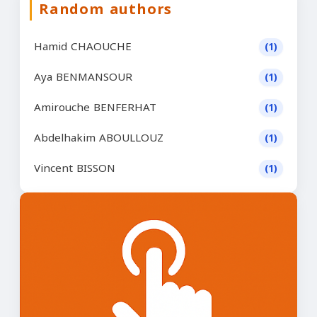
Random authors
Hamid CHAOUCHE
(1)
Aya BENMANSOUR
(1)
Amirouche BENFERHAT
(1)
Abdelhakim ABOULLOUZ
(1)
Vincent BISSON
(1)