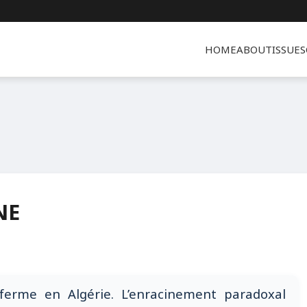
HOME
ABOUT
ISSUES
NE
erme en Algérie. L’enracinement paradoxal