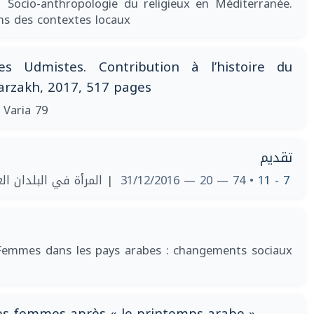
| Socio-anthropologie du religieux en Méditerranée.
ns des contextes locaux
s Udmistes. Contribution à l’histoire du
Barzakh, 2017, 517 pages
 Varia 79
تقديم
المرأة في البلدان العرب
• 74 — 20 — 31/12/2016
7 - 11
Femmes dans les pays arabes : changements sociaux
 des femmes après « le printemps arabe »