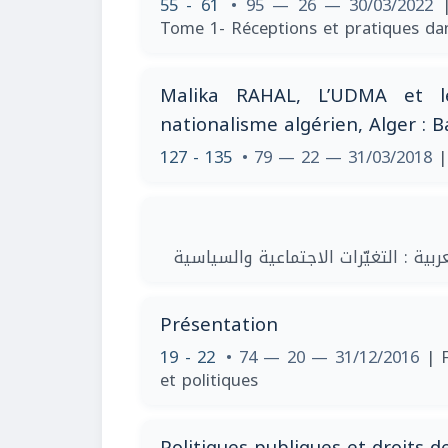
55 - 61
• 95 — 26 — 30/03/2022
Tome 1- Réceptions et pratiques da
Malika RAHAL, L’UDMA et le
nationalisme algérien, Alger : 
127 - 135
• 79 — 22 — 31/03/2018
|
| ية : التغيّرات الاجتماعية والسياسية
Présentation
19 - 22
• 74 — 20 — 31/12/2016
| 
et politiques
Politiques publiques et droits