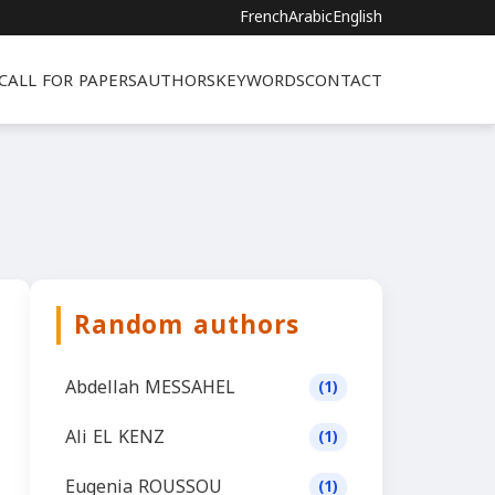
French
Arabic
English
CALL FOR PAPERS
AUTHORS
KEYWORDS
CONTACT
Random authors
Abdellah MESSAHEL
(1)
Ali EL KENZ
(1)
Eugenia ROUSSOU
(1)