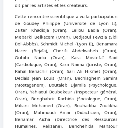
dit par les artistes et les créateurs.
Cette rencontre scientifique a vu la participation
de Goudey Philippe (Université de Lyon II),
Zaïter Khadidja (Oran), Lellou Badia (Oran),
Mebarki Belkacem (Oran), Bedjaoui Fewzia (Sidi
Bel-Abbès), Schmidt Michel (Lyon II), Benamara
Nacer (Bejaïa), Cherifi Abdelwaheb (Oran),
Ouhibi Nadia (Oran), Kara Mostefaï Said
(Cardiologue, Oran), Kara Naima (Juriste, Oran),
Rahal Benachir (Oran), Sari Ali Hikmet (Oran),
Declais Jean Louis (Oran), Bechlaghem Samira
(Mostaganem), Boutaleb Djamila (Psychologue,
Oran), Yahiaoui Boubekeur (Inspecteur général,
Oran), Benghabrit Rachida (Sociologue, Oran),
Miliani Mohamed (Oran), Bouhadiba Zoulikha
(Oran), Mahmoudi Amar (Didacticien, Oran),
Benamar Aicha (Directrice des Ressources
Humaines, Relizane), Benchehida Mansour