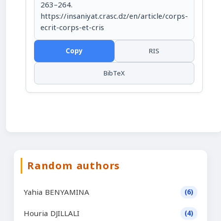
263–264.
https://insaniyat.crasc.dz/en/article/corps-
ecrit-corps-et-cris
Copy
RIS
BibTeX
Random authors
Yahia BENYAMINA
(6)
Houria DJILLALI
(4)