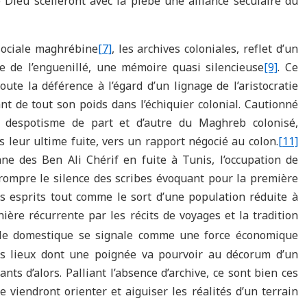
Dieu scelleront avec la plèbe une alliance séculaire du
 sociale maghrébine
[7]
, les archives coloniales, reflet d’un
re de l’enguenillé, une mémoire quasi silencieuse
[9]
. Ce
te la déférence à l’égard d’un lignage de l’aristocratie
ant de tout son poids dans l’échiquier colonial. Cautionné
le despotisme de part et d’autre du Maghreb colonisé,
s leur ultime fuite, vers un rapport négocié au colon.
[11]
nne des Ben Ali Chérif en fuite à Tunis, l’occupation de
 rompre le silence des scribes évoquant pour la première
is esprits tout comme le sort d’une population réduite à
ière récurrente par les récits de voyages et la tradition
 le domestique se signale comme une force économique
es lieux dont une poignée va pourvoir au décorum d’un
nts d’alors. Palliant l’absence d’archive, ce sont bien ces
e viendront orienter et aiguiser les réalités d’un terrain