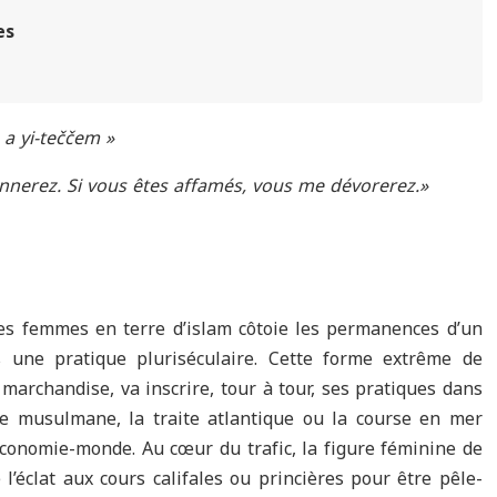
es
 a yi-teččem »
onnerez.
Si vous êtes affamés, vous me dévorerez.»
s femmes en terre d’islam côtoie les permanences d’un
ns une pratique pluriséculaire. Cette forme extrême de
archandise, va inscrire, tour à tour, ses pratiques dans
e musulmane, la traite atlantique ou la course en mer
onomie-monde. Au cœur du trafic, la figure féminine de
l’éclat aux cours califales ou princières pour être pêle-