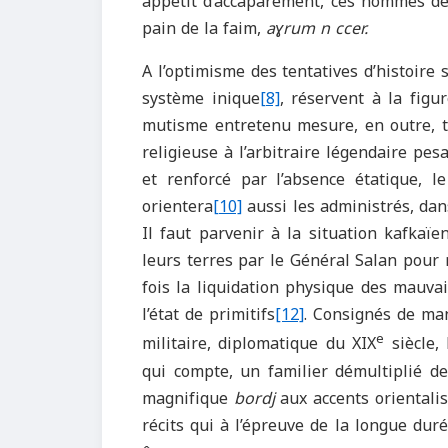
appétit d’accaparement, ces hommes de 
pain de la faim,
a
ɣ
rum n ccer
.
A l’optimisme des tentatives d’histoire
système inique
[8]
, réservent à la figu
mutisme entretenu mesure, en outre, tou
religieuse à l’arbitraire légendaire pes
et renforcé par l’absence étatique, 
orientera
[10]
aussi les administrés, dan
Il faut parvenir à la situation kafkaïe
leurs terres par le Général Salan pour
fois la liquidation physique des mauva
l’état de primitifs
[12]
. Consignés de man
e
militaire, diplomatique du XIX
siècle,
qui compte, un familier démultiplié d
magnifique
bordj
aux accents orientalisa
récits qui à l’épreuve de la longue duré