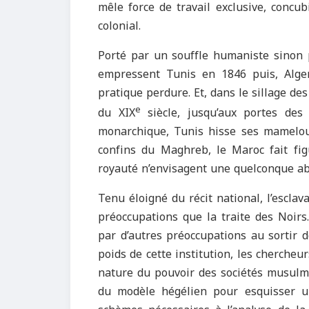
mêle force de travail exclusive, concu
colonial.
Porté par un souffle humaniste sinon p
empressent Tunis en 1846 puis, Alger 
pratique perdure. Et, dans le sillage de
e
du XIX
siècle, jusqu’aux portes des 
monarchique, Tunis hisse ses mamelo
confins du Maghreb, le Maroc fait figu
royauté n’envisagent une quelconque abo
Tenu éloigné du récit national, l’esclav
préoccupations que la traite des Noirs.
par d’autres préoccupations au sortir 
poids de cette institution, les cherche
nature du pouvoir des sociétés musulm
du modèle hégélien pour esquisser un