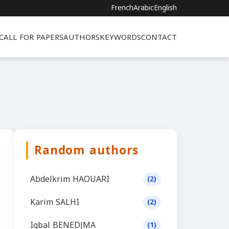
French
Arabic
English
CALL FOR PAPERS
AUTHORS
KEYWORDS
CONTACT
Random authors
Abdelkrim HAOUARI
(2)
Karim SALHI
(2)
Iqbal BENEDJMA
(1)