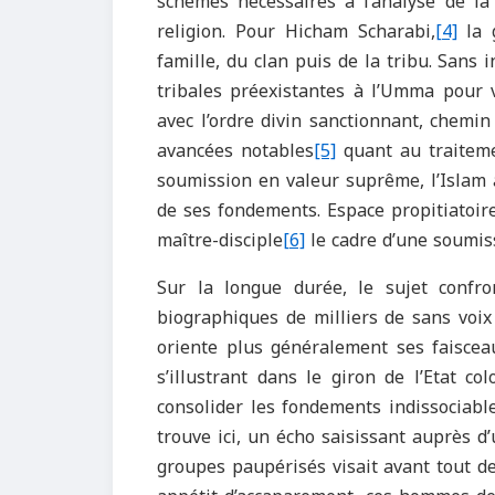
schèmes nécessaires à l’analyse de la 
religion. Pour Hicham Scharabi,
[4]
la g
famille, du clan puis de la tribu. Sans 
tribales préexistantes à l’Umma pour 
avec l’ordre divin sanctionnant, chemin
avancées notables
[5]
quant au traiteme
soumission en valeur suprême, l’Islam a
de ses fondements. Espace propitiatoir
maître-disciple
[6]
le cadre d’une soumiss
Sur la longue durée, le sujet confro
biographiques de milliers de sans voix 
oriente plus généralement ses faisceau
s’illustrant dans le giron de l’Etat c
consolider les fondements indissociable
trouve ici, un écho saisissant auprès d
groupes paupérisés visait avant tout de