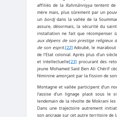
affiliés de la
Rahmânniyya
tentent de l
mère mais, plus sûrement par un pouvoi
un
bordj
dans la vallée de la Soummam.
assure, désormais, la sécurité du sai
installation ne fait que récompenser
l
aux dépens de son prestige religieux 
de son esprit.
[22]
Adoubé, le marabout a
de l’Etat colonial. Après plus d’un sièc
et intellectuelle
[23]
procurant des reto
jeune Mohamed Saïd Ben Ali Chérif cède
féminine amorçant par la fission de son 
Montagne et vallée participent d’un nouv
l’assise d’un lignage placé sous le s
lendemain de la révolte de Mokrani les
Dans une trajectoire autrement initiat
son ancrage sur cet autre territoire de 