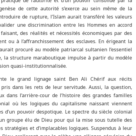
pratique de l’autorité et d’un pouvoir consolidé par la
enèse de cette autorité s’exerce au sein même de la
introduire de rupture, l’Islam aurait transféré les valeurs
valider une discrimination entre les Hommes en accord
 faisant, des réalités et nécessités économiques par des
nt ou à l’affranchissement des esclaves. En érigeant la
urait procuré au modèle patriarcal sultanien l’essentiel
e, la structure maraboutique impulse à partir du modèle
ion quasi-institutionnalisée.
nte le grand lignage saint Ben Ali Chérif aux récits
pris dans les rets de leur servitude. Aussi, la question,
x dans l’arrière-cour de l’histoire des grandes familles
olonial où les logiques du capitalisme naissant viennent
s d’un pouvoir despotique. Le spectre du siècle colonial
’un groupe élu de Dieu pour qui la mise sous tutelle des
s stratégies et d’implacables logiques. Suspendus à leur