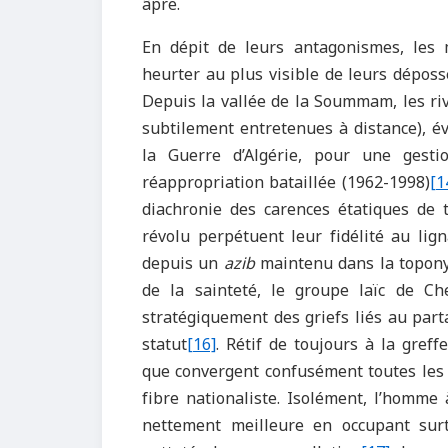
âpre.
En dépit de leurs antagonismes, les
heurter au plus visible de leurs déposse
Depuis la vallée de la Soummam, les riva
subtilement entretenues à distance), é
la Guerre d’Algérie, pour une gesti
réappropriation bataillée (1962-1998)
[1
diachronie des carences étatiques de t
révolu perpétuent leur fidélité au li
depuis un
azib
maintenu dans la topony
de la sainteté, le groupe laïc de Che
stratégiquement des griefs liés au par
statut
[16]
. Rétif de toujours à la gref
que convergent confusément toutes les s
fibre nationaliste. Isolément, l’homme à
nettement meilleure en occupant surtou