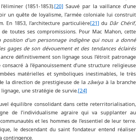
’éliminer (1851-1853).
[20]
Sauvé par la vaillance d’une
r un quête de loyalisme, l’armée coloniale lui construit
 En 1853, l’architecture particulière
[21]
du
Dâr Chérif,
nt de toutes ses compromissions. Pour Mac Mahon, cette
a position d'un personnage indigène qui nous a donné
des gages de son dévouement et des tendances éclairés
ncre définitivement son lignage sous l’étroit patronage
le consacré à l’épanouissement d’une structure religieuse
mbées matérielles et symboliques inestimables, le très
 la direction de prestigieuse de la
zâwiya
à la branche
lignage, une stratégie de survie.
[24]
el équilibre consolidant dans cette reterritorialisation,
igne de l’individualisme agraire qui va supplanter au
 communautés et les hommes de l’essentiel de leur terre.
ique, le descendant du saint fondateur entend réaliser
la contingence.