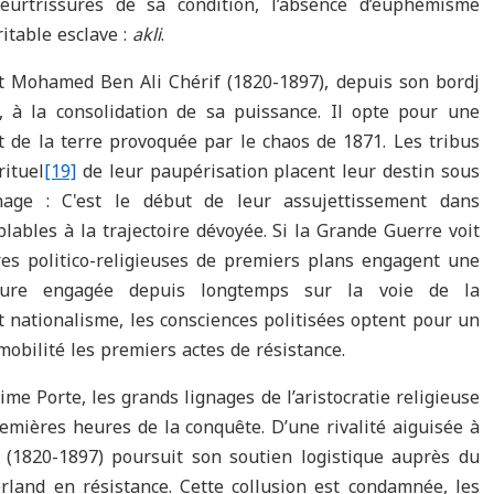
urtrissures de sa condition, l’absence d’euphémisme
itable esclave :
akli
.
t Mohamed Ben Ali Chérif (1820-1897), depuis son bordj
, à la consolidation de sa puissance. Il opte pour une
 de la terre provoquée par le chaos de 1871. Les tribus
rituel
[19]
de leur paupérisation placent leur destin sous
gnage : C'est le début de leur assujettissement dans
ables à la trajectoire dévoyée. Si la Grande Guerre voit
ures politico-religieuses de premiers plans engagent une
cture engagée depuis longtemps sur la voie de la
 nationalisme, les consciences politisées optent pour un
obilité les premiers actes de résistance.
e Porte, les grands lignages de l’aristocratie religieuse
remières heures de la conquête. D’une rivalité aiguisée à
(1820-1897) poursuit son soutien logistique auprès du
land en résistance. Cette collusion est condamnée, les