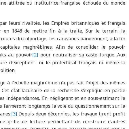
bine attitrée ou institutrice française échouée du monde
ar leurs rivalités, les Empires britanniques et français
en 1848 de mettre fin à la traite. Sur le terrain, la
s routes du colportage, les caravanes parviennent, à la fin
capitales maghrébines. Afin de consolider le pouvoir
uks au pouvoir
[2]
pour neutraliser sa caste turque. Aux
re d’exception : ni le protectorat français ni même la
lition.
age à l’échelle maghrébine n’a pas fait l’objet des mêmes
 Cet état lacunaire de la recherche s’explique en partie
des indépendances. En négligeant et en sous-estimant le
urs fermeront longtemps la voie du questionnement sur la
anes.
[3]
Depuis deux décennies, les travaux tirent profit
e grille de lecture permettant de construire d’autres