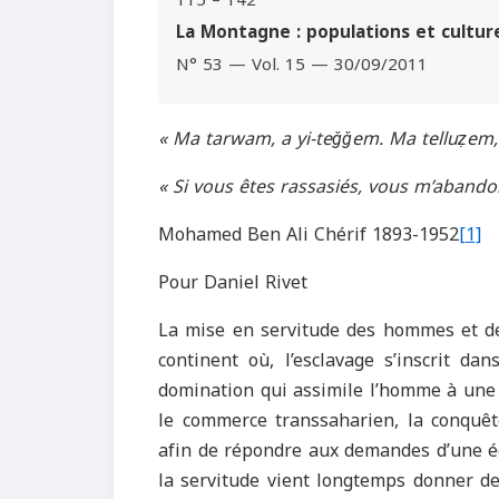
115 – 142
La Montagne : populations et cultur
N° 53 — Vol. 15 — 30/09/2011
« Ma tarwam, a yi-te
ǧǧ
em.
Ma tellu
ẓ
em,
« Si vous êtes rassasiés, vous m’aband
Mohamed Ben Ali Chérif 1893-1952
[1]
Pour Daniel Rivet
La mise en servitude des hommes et de
continent où, l’esclavage s’inscrit da
domination qui assimile l’homme à une m
le commerce transsaharien, la conquêt
afin de répondre aux demandes d’une éc
la servitude vient longtemps donner de 