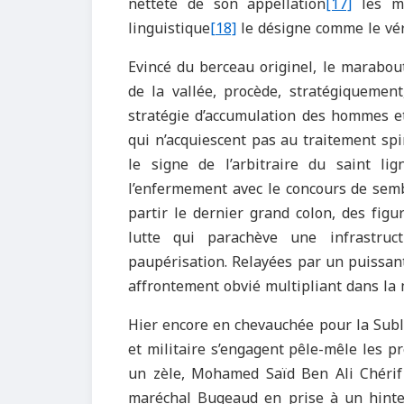
netteté de son appellation
[17]
les me
linguistique
[18]
le désigne comme le vér
Evincé du berceau originel, le marabou
de la vallée, procède, stratégiquement
stratégie d’accumulation des hommes et
qui n’acquiescent pas au traitement spi
le signe de l’arbitraire du saint li
l’enfermement avec le concours de sembl
partir le dernier grand colon, des fig
lutte qui parachève une infrastru
paupérisation. Relayées par un puissant
affrontement obvié multipliant dans la m
Hier encore en chevauchée pour la Sublim
et militaire s’engagent pêle-mêle les p
un zèle, Mohamed Saïd Ben Ali Chérif 
maréchal Bugeaud en prise à un hinter