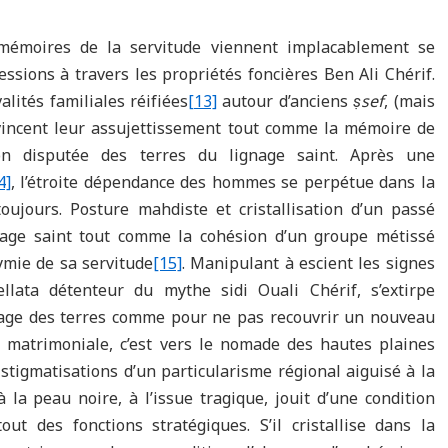
 mémoires de la servitude viennent implacablement se
ssions à travers les propriétés foncières Ben Ali Chérif.
lités familiales réifiées
[13]
autour d’anciens
ṣ
sef
, (mais
vincent leur assujettissement tout comme la mémoire de
on disputée des terres du lignage saint. Après une
4]
, l’étroite dépendance des hommes se perpétue dans la
oujours. Posture mahdiste et cristallisation d’un passé
gnage saint tout comme la cohésion d’un groupe métissé
mie de sa servitude
[15]
. Manipulant à escient les signes
llata détenteur du mythe sidi Ouali Chérif, s’extirpe
tage des terres comme pour ne pas recouvrir un nouveau
fe matrimoniale, c’est vers le nomade des hautes plaines
tigmatisations d’un particularisme régional aiguisé à la
 la peau noire, à l’issue tragique, jouit d’une condition
t des fonctions stratégiques. S’il cristallise dans la