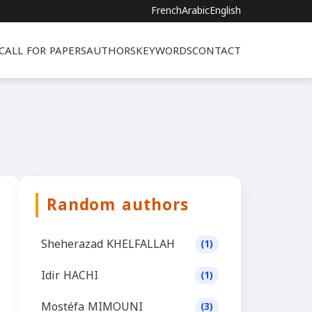
French
Arabic
English
CALL FOR PAPERS
AUTHORS
KEYWORDS
CONTACT
Random authors
Sheherazad KHELFALLAH
(1)
Idir HACHI
(1)
Mostéfa MIMOUNI
(3)