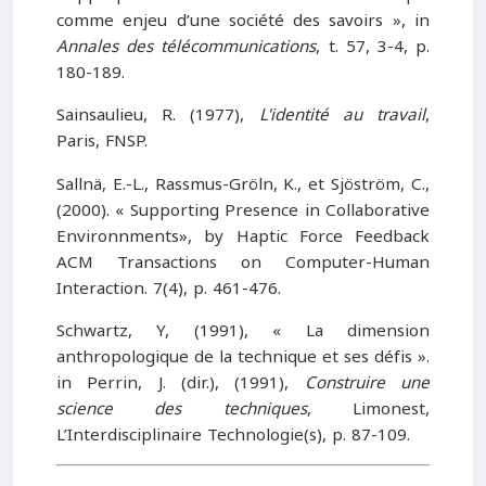
comme enjeu d’une société des savoirs », in
Annales des télécommunications
, t. 57, 3-4, p.
180-189.
Sainsaulieu, R. (1977),
L'identité au travail
,
Paris, FNSP.
Sallnä, E.-L., Rassmus-Gröln, K., et Sjöström, C.,
(2000). « Supporting Presence in Collaborative
Environnments», by Haptic Force Feedback
ACM Transactions on Computer-Human
Interaction. 7(4), p. 461-476.
Schwartz, Y, (1991), « La dimension
anthropologique de la technique et ses défis ».
in Perrin, J. (dir.), (1991),
Construire une
science des techniques
, Limonest,
L’Interdisciplinaire Technologie(s), p. 87-109.