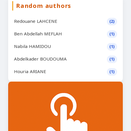
Random authors
Redouane LAHCENE
(2)
Ben Abdellah MEFLAH
(1)
Nabila HAMIDOU
(1)
Abdelkader BOUDOUMA
(1)
Houria ARIANE
(1)