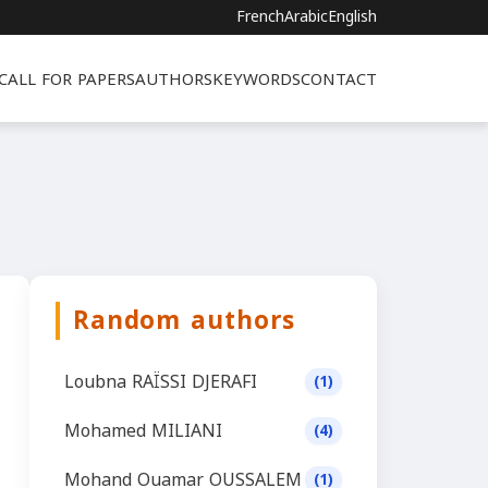
French
Arabic
English
CALL FOR PAPERS
AUTHORS
KEYWORDS
CONTACT
Random authors
Loubna RAÏSSI DJERAFI
(1)
Mohamed MILIANI
(4)
Mohand Ouamar OUSSALEM
(1)