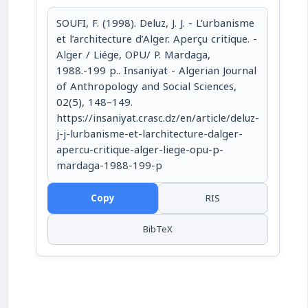
SOUFI, F. (1998). Deluz, J. J. - L’urbanisme
et l’architecture d’Alger. Aperçu critique. -
Alger / Liége, OPU/ P. Mardaga,
1988.-199 p.. Insaniyat - Algerian Journal
of Anthropology and Social Sciences,
02(5), 148–149.
https://insaniyat.crasc.dz/en/article/deluz-
j-j-lurbanisme-et-larchitecture-dalger-
apercu-critique-alger-liege-opu-p-
mardaga-1988-199-p
Copy
RIS
BibTeX