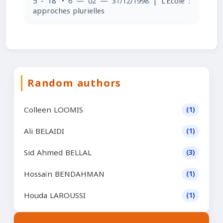
5 - 18
• 6 — 02 — 31/12/1998
| L'Ecole :
approches plurielles
Random authors
Colleen LOOMIS
(1)
Ali BELAIDI
(1)
Sid Ahmed BELLAL
(3)
Hossaïn BENDAHMAN
(1)
Houda LAROUSSI
(1)